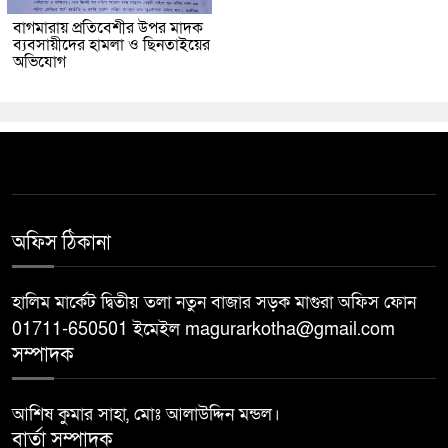
বাগমারায় প্রতিবেশীর উপর মাদক
ব্যবসায়ীদের হামলা ও ছিনতাইয়ের
অভিযোগ
অফিস ঠিকানা
হালিম মার্কেট দ্বিতীয় তলা নতুন বাজার সড়ক মাগুরা অফিস ফোন
01711-650501 ইমেইল magurarkotha@gmail.com
সম্পাদক
আশিষ কুমার সাহা, মোঃ আলাউদ্দিন মন্ডল।
বার্তা সম্পাদক