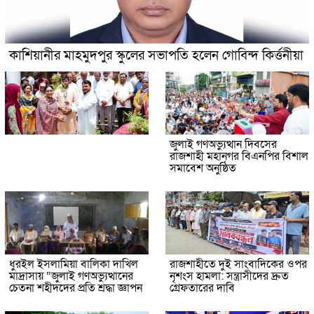
কাশিয়ানীর মাহমুদপুর স্কুলের সভাপতি হলেন গোবিন্দ কির্ত্তনীয়া
জুলাই গণঅভ্যুত্থান দিবসের
রাজশাহী মহানগর বিএনপির বিশাল
সমাবেশ অনুষ্ঠিত
ধুরইল ইসলামিয়া বালিকা দাখিল
রাজশাহীতে দুই সাংবাদিকের ওপর
মাদ্রাসায় “জুলাই গণঅভ্যুত্থানের
নৃশংস হামলা: সন্ত্রাসীদের দ্রুত
চেতনা শহীদদের প্রতি শ্রদ্ধা জ্ঞাপন
গ্রেফতারের দাবি