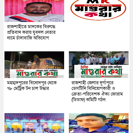
রাজশাহীতে মাদকের বিরুদ্ধে
প্রতিবাদ করায় যুবদল নেতার
নামে চাঁদাবাজি অভিযোগ
মহম্মদপুরের বিনোদপুর থেকে
রাজশাহী জেলার দুর্গাপুরে
৭৮ মেট্রিক টন চাল উদ্ধার
ডেসটিনি বিনিয়োগকারী ও
ক্রেতা-পরিবেশক ঐক্য ফোরাম
(ডিডাফ) কমিটি গঠন