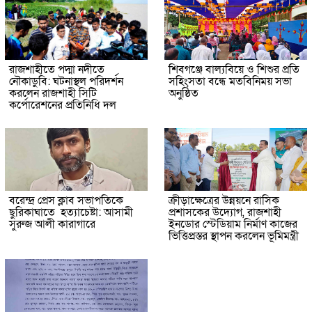
রাজশাহীতে পদ্মা নদীতে
শিবগঞ্জে বাল্যবিয়ে ও শিশুর প্রতি
নৌকাডুবি: ঘটনাস্থল পরিদর্শন
সহিংসতা বন্ধে মতবিনিময় সভা
করলেন রাজশাহী সিটি
অনুষ্ঠিত
কর্পোরেশনের প্রতিনিধি দল
বরেন্দ্র প্রেস ক্লাব সভাপতিকে
ক্রীড়াক্ষেত্রের উন্নয়নে রাসিক
ছুরিকাঘাতে হত্যাচেষ্টা: আসামী
প্রশাসকের উদ্যোগ, রাজশাহী
সুরুজ আলী কারাগারে
ইনডোর স্টেডিয়াম নির্মাণ কাজের
ভিত্তিপ্রস্তর স্থাপন করলেন ভূমিমন্ত্রী