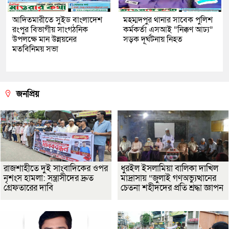
আদিতমারীতে সুইড বাংলাদেশ
মহম্মদপুর থানার সাবেক পুলিশ
রংপুর বিভাগীয় সাংগঠনিক
কর্মকর্তা এসআই “নিক্কণ আঢ্য”
উপলক্ষে মান উন্নয়নের
সড়ক দূর্ঘটনায় নিহত
মতবিনিময় সভা
জনপ্রিয়
রাজশাহীতে দুই সাংবাদিকের ওপর
ধুরইল ইসলামিয়া বালিকা দাখিল
নৃশংস হামলা: সন্ত্রাসীদের দ্রুত
মাদ্রাসায় “জুলাই গণঅভ্যুত্থানের
গ্রেফতারের দাবি
চেতনা শহীদদের প্রতি শ্রদ্ধা জ্ঞাপন