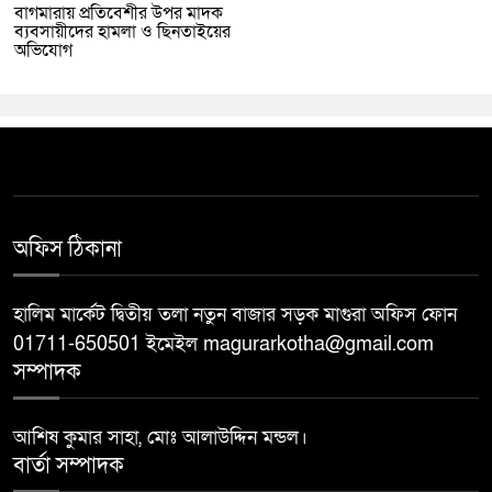
বাগমারায় প্রতিবেশীর উপর মাদক
ব্যবসায়ীদের হামলা ও ছিনতাইয়ের
অভিযোগ
অফিস ঠিকানা
হালিম মার্কেট দ্বিতীয় তলা নতুন বাজার সড়ক মাগুরা অফিস ফোন
01711-650501 ইমেইল magurarkotha@gmail.com
সম্পাদক
আশিষ কুমার সাহা, মোঃ আলাউদ্দিন মন্ডল।
বার্তা সম্পাদক