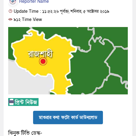
Reporter Name
Update Time : ১১:৫২:২৬ পূর্বাহ্ন, শনিবার, ৫ অক্টোবর ২০১৯
৯১২ Time View
মাগুরার কথা ফটো কার্ড ডাউনলোড
ঝিনুক টিভি ডেস্ক-