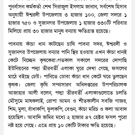
পুনর্বাসন কর্মকর্তা শেখ সিরাজুল ইসলাম জানান, সর্বশেষ হিসাব
অনুযায়ী ঈশ্বরদী উপজেলায় ৩ হাজার ১০০, জেলা সদরে ১
হাজার ৭৫০ ও সুজানগর উপজেলায় ১ হাজার ৩৩০টি পরিবার
মিলিয়ে প্রায় ৩০ হাজার মানুষ বন্যায় ক্ষতিগ্রস্ত হয়েছে।
পাবনায় কাঁচা ধান কাটছেন চাষি পাবনা সদর, ঈশ্বরদী ও
সুজানগর উপজেলায় বন্যার পানি স্থির হওয়ায় এখন কাঁচা ধানই
কেটে নিচ্ছেন কৃষকেরা।গতকাল সকালে সদরের দোগাছি
ইউনিয়নের পদ্মা তীরবর্তী এলাকা ঘুরে দেখা গেছে, ফসলের
মাঠে বইছে ঢেউ। পানিতে ডোবা কাঁচা ধান কেটে ঘরে তুলছেন
কৃষক। জেলা কৃষি সম্প্রসারণ অধিদপ্তরের উপপরিচালক
আজাহার আলী বলেন, পদ্মা তীরবর্তী এলাকাগুলোতে চলতি
মৌসুমে মাষকলাই, রোপা আমন ও শীতকালীন সবজি গাজর,
শিম, মুলা, বাঁধাকপি, ফুলকপি, বেগুন, কাঁচা মরিচ ও কলা আবাদ
হয়েছিল। আবাদি জমির মধ্যে ২ হাজার ৪৭ হেক্টর ফসল পুরো
নষ্ট হয়ে গেছে। এতে প্রায় ১০ কোটি টাকার ক্ষতি হয়েছে।