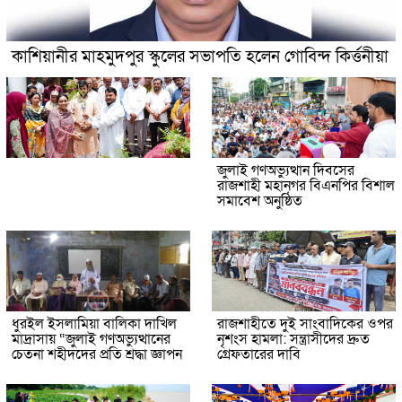
কাশিয়ানীর মাহমুদপুর স্কুলের সভাপতি হলেন গোবিন্দ কির্ত্তনীয়া
জুলাই গণঅভ্যুত্থান দিবসের
রাজশাহী মহানগর বিএনপির বিশাল
সমাবেশ অনুষ্ঠিত
ধুরইল ইসলামিয়া বালিকা দাখিল
রাজশাহীতে দুই সাংবাদিকের ওপর
মাদ্রাসায় “জুলাই গণঅভ্যুত্থানের
নৃশংস হামলা: সন্ত্রাসীদের দ্রুত
চেতনা শহীদদের প্রতি শ্রদ্ধা জ্ঞাপন
গ্রেফতারের দাবি