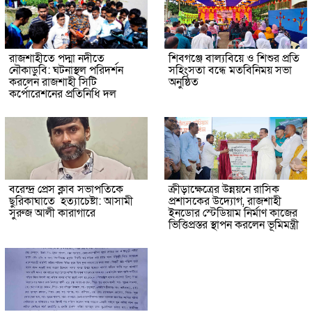
রাজশাহীতে পদ্মা নদীতে
শিবগঞ্জে বাল্যবিয়ে ও শিশুর প্রতি
নৌকাডুবি: ঘটনাস্থল পরিদর্শন
সহিংসতা বন্ধে মতবিনিময় সভা
করলেন রাজশাহী সিটি
অনুষ্ঠিত
কর্পোরেশনের প্রতিনিধি দল
বরেন্দ্র প্রেস ক্লাব সভাপতিকে
ক্রীড়াক্ষেত্রের উন্নয়নে রাসিক
ছুরিকাঘাতে হত্যাচেষ্টা: আসামী
প্রশাসকের উদ্যোগ, রাজশাহী
সুরুজ আলী কারাগারে
ইনডোর স্টেডিয়াম নির্মাণ কাজের
ভিত্তিপ্রস্তর স্থাপন করলেন ভূমিমন্ত্রী