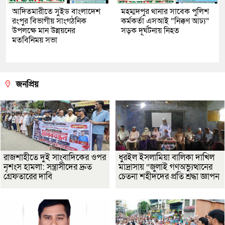
আদিতমারীতে সুইড বাংলাদেশ
মহম্মদপুর থানার সাবেক পুলিশ
রংপুর বিভাগীয় সাংগঠনিক
কর্মকর্তা এসআই “নিক্কণ আঢ্য”
উপলক্ষে মান উন্নয়নের
সড়ক দূর্ঘটনায় নিহত
মতবিনিময় সভা
জনপ্রিয়
রাজশাহীতে দুই সাংবাদিকের ওপর
ধুরইল ইসলামিয়া বালিকা দাখিল
নৃশংস হামলা: সন্ত্রাসীদের দ্রুত
মাদ্রাসায় “জুলাই গণঅভ্যুত্থানের
গ্রেফতারের দাবি
চেতনা শহীদদের প্রতি শ্রদ্ধা জ্ঞাপন