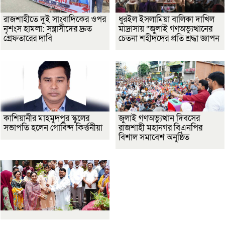
রাজশাহীতে দুই সাংবাদিকের ওপর
ধুরইল ইসলামিয়া বালিকা দাখিল
নৃশংস হামলা: সন্ত্রাসীদের দ্রুত
মাদ্রাসায় “জুলাই গণঅভ্যুত্থানের
গ্রেফতারের দাবি
চেতনা শহীদদের প্রতি শ্রদ্ধা জ্ঞাপন
কাশিয়ানীর মাহমুদপুর স্কুলের
জুলাই গণঅভ্যুত্থান দিবসের
সভাপতি হলেন গোবিন্দ কির্ত্তনীয়া
রাজশাহী মহানগর বিএনপির
বিশাল সমাবেশ অনুষ্ঠিত