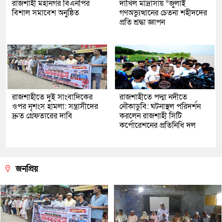
রাজশাহী মহানগর বিএনপির
দাখিল মাদ্রাসায় “জুলাই
বিশাল সমাবেশ অনুষ্ঠিত
গণঅভ্যুত্থানের চেতনা শহীদদের
প্রতি শ্রদ্ধা জ্ঞাপন
রাজশাহীতে দুই সাংবাদিকের
রাজশাহীতে পদ্মা নদীতে
ওপর নৃশংস হামলা: সন্ত্রাসীদের
নৌকাডুবি: ঘটনাস্থল পরিদর্শন
দ্রুত গ্রেফতারের দাবি
করলেন রাজশাহী সিটি
কর্পোরেশনের প্রতিনিধি দল
জনপ্রিয়