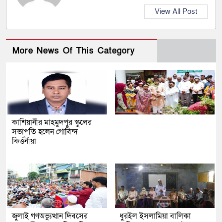
View All Post
More News Of This Category
কাশিয়ানীর মাহমুদপুর স্কুলের
সভাপতি হলেন গোবিন্দ
কির্ত্তনীয়া
জুলাই গণঅভ্যুত্থান দিবসের
ধুরইল ইসলামিয়া বালিকা