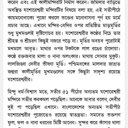
করেন এবং এই কালীমন্দিরটি নির্মাণ করেন। জমিদার বাড়িতে
অবস্থিত যশোরেশ্বরী মন্দিরটির বিষয়ে বলা হয়, এই সতীপীঠে
কায়মনোবাক্যে পুজো করলে ভক্তের মনোবাসনা পূর্ণ হয় মর্মে
প্রচার আছে। এখানে মন্দির-বেদির ওপর প্রতিষ্ঠিত মাতৃমূর্তির
শুধু মুখমণ্ডলই দৃষ্টিগোচর হয়। যশোরেশ্বরীর কণ্ঠের নিচে তার
শ্রীহস্ত ও শ্রীচরণ কিছুই নজরে পড়ে না। মূর্তির অবয়ব পুরোটাই
মখমলে আবৃত। মাথার ওপর টকটকে লাল রঙের চাঁদোয়া।
কণ্ঠে রক্তজবার মালা ও নানা অলংকার। মাথায় সোনার মুকুট।
লালজিহ্বা দেবীর ভীষণা মূর্তি। পশ্চিমবঙ্গের মালদার জাগ্রত
জহুরা কালীমূর্তির মুখমণ্ডলের সঙ্গে কিছুটা সাদৃশ্য রয়েছে
যশোরেশ্বরীর।
হিন্দু ধর্ম-বিশ্বাস মতে, সতীর ৫১ পীঠের অন্যতম যশোরেশ্বরী
মন্দিরে সতীর করকমল পড়েছিল। অনেকে আবার বলেন, দেবীর
দুই পা পড়েছিল এখানে। বাংলাদেশের অন্যতম সতীপীঠ
যশোরেশ্বরীর পুজোতেও রয়েছে স্বাতন্ত্রতা। সমবেত ভক্তগণ
ফুল, ফল ও নানা ধরনের মিষ্টি আনেন। সুন্দর করে কাঁসার থালা