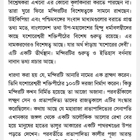
বিশ্লেষকরা এখনো এর কোনো কূলকিনারা করতে পারছেন না।
তারা ঘুরে ফিরে মন্দিরটির বিশেষত্বকে সামনে রাখছেন।
উইকিপিয়া এবং পশ্চিমবঙ্গের সংবাদ মাধ্যমগুলোর বরাতে প্রাপ্ত
তথ্য মতে, বাংলাদেশ তথা উপ-মহাদেশের হিন্দু ধর্মাবলম্বীদের
কাছে যশোরেশ্বরী শক্তিপীঠের বিশেষ গুরুত্ব রয়েছে। এর
নামকরণেরও বিশেষত্ব আছে। যার অর্থ দাঁড়ায় ‘যশোরের দেবী’।
এটি একটি তীর্থস্থান। মন্দিরটির গুরুত্ব ও ইতিহাস বর্ণনায়
নানান তথ্য প্রচার আছে।
ধারণা করা হয় যে, মন্দিরটি আনারি নামের এক ব্রাহ্মণ করেন।
তিনি যশোরেশ্বরী শক্তিপীঠের ১০০টি দরজা নির্মাণ করেন। কিন্তু
মন্দিরটি কখন নির্মিত হয়েছে তা আজো অজানা। পরবর্তীকালে
লক্ষ্মণ সেন ও প্রতাপাদিত্য তাদের রাজত্বকালে এটির সংস্কার
করেছিলেন। কথায় আছে যে মহারাজা প্রতাপাদিত্যের সেনাপতি
এখানকার জঙ্গল থেকে একটি অলৌকিক আলোর রেখা বের
হয়ে মানুষের হাতের তালুর আকারের একটি পাথরখণ্ডের উপর
পড়তে দেখেন। পরবর্তীতে প্রতাপাদিত্য কালীর পূজা আরম্ভ