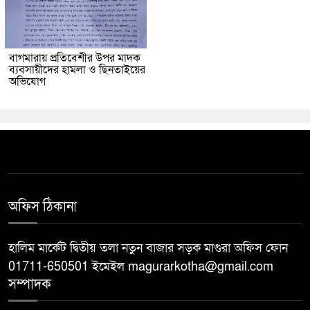
বাগমারায় প্রতিবেশীর উপর মাদক
ব্যবসায়ীদের হামলা ও ছিনতাইয়ের
অভিযোগ
অফিস ঠিকানা
হালিম মার্কেট দ্বিতীয় তলা নতুন বাজার সড়ক মাগুরা অফিস ফোন
01711-650501 ইমেইল magurarkotha@gmail.com
সম্পাদক