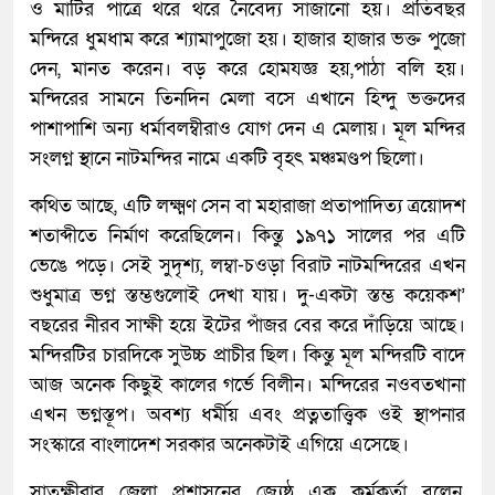
ও মাটির পাত্রে থরে থরে নৈবেদ্য সাজানো হয়। প্রতিবছর
মন্দিরে ধুমধাম করে শ্যামাপুজো হয়। হাজার হাজার ভক্ত পুজো
দেন, মানত করেন। বড় করে হোমযজ্ঞ হয়,পাঠা বলি হয়।
মন্দিরের সামনে তিনদিন মেলা বসে এখানে হিন্দু ভক্তদের
পাশাপাশি অন্য ধর্মাবলম্বীরাও যোগ দেন এ মেলায়। মূল মন্দির
সংলগ্ন স্থানে নাটমন্দির নামে একটি বৃহৎ মঞ্চমণ্ডপ ছিলো।
কথিত আছে, এটি লক্ষ্মণ সেন বা মহারাজা প্রতাপাদিত্য ত্রয়োদশ
শতাব্দীতে নির্মাণ করেছিলেন। কিন্তু ১৯৭১ সালের পর এটি
ভেঙে পড়ে। সেই সুদৃশ্য, লম্বা-চওড়া বিরাট নাটমন্দিরের এখন
শুধুমাত্র ভগ্ন স্তম্ভগুলোই দেখা যায়। দু-একটা স্তম্ভ কয়েকশ’
বছরের নীরব সাক্ষী হয়ে ইটের পাঁজর বের করে দাঁড়িয়ে আছে।
মন্দিরটির চারদিকে সুউচ্চ প্রাচীর ছিল। কিন্তু মূল মন্দিরটি বাদে
আজ অনেক কিছুই কালের গর্ভে বিলীন। মন্দিরের নওবতখানা
এখন ভগ্নস্তূপ। অবশ্য ধর্মীয় এবং প্রত্নতাত্ত্বিক ওই স্থাপনার
সংস্কারে বাংলাদেশ সরকার অনেকটাই এগিয়ে এসেছে।
সাতক্ষীরার জেলা প্রশাসনের জ্যেষ্ঠ এক কর্মকর্তা বলেন,