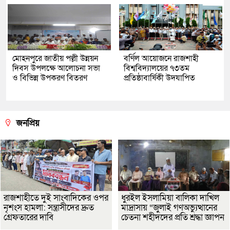
মোহনপুরে জাতীয় পল্লী উন্নয়ন
বর্ণিল আয়োজনে রাজশাহী
দিবস উপলক্ষে আলোচনা সভা
বিশ্ববিদ্যালয়ের ৭৩তম
ও বিভিন্ন উপকরণ বিতরণ
প্রতিষ্ঠাবার্ষিকী উদযাপিত
জনপ্রিয়
রাজশাহীতে দুই সাংবাদিকের ওপর
ধুরইল ইসলামিয়া বালিকা দাখিল
নৃশংস হামলা: সন্ত্রাসীদের দ্রুত
মাদ্রাসায় “জুলাই গণঅভ্যুত্থানের
গ্রেফতারের দাবি
চেতনা শহীদদের প্রতি শ্রদ্ধা জ্ঞাপন