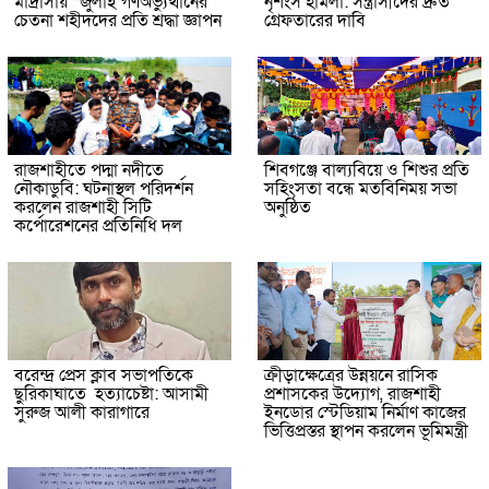
মাদ্রাসায় “জুলাই গণঅভ্যুত্থানের
নৃশংস হামলা: সন্ত্রাসীদের দ্রুত
চেতনা শহীদদের প্রতি শ্রদ্ধা জ্ঞাপন
গ্রেফতারের দাবি
রাজশাহীতে পদ্মা নদীতে
শিবগঞ্জে বাল্যবিয়ে ও শিশুর প্রতি
নৌকাডুবি: ঘটনাস্থল পরিদর্শন
সহিংসতা বন্ধে মতবিনিময় সভা
করলেন রাজশাহী সিটি
অনুষ্ঠিত
কর্পোরেশনের প্রতিনিধি দল
বরেন্দ্র প্রেস ক্লাব সভাপতিকে
ক্রীড়াক্ষেত্রের উন্নয়নে রাসিক
ছুরিকাঘাতে হত্যাচেষ্টা: আসামী
প্রশাসকের উদ্যোগ, রাজশাহী
সুরুজ আলী কারাগারে
ইনডোর স্টেডিয়াম নির্মাণ কাজের
ভিত্তিপ্রস্তর স্থাপন করলেন ভূমিমন্ত্রী