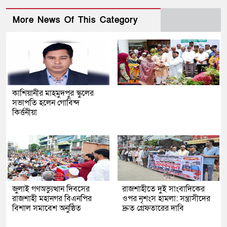
More News Of This Category
কাশিয়ানীর মাহমুদপুর স্কুলের
সভাপতি হলেন গোবিন্দ
কির্ত্তনীয়া
জুলাই গণঅভ্যুত্থান দিবসের
রাজশাহীতে দুই সাংবাদিকের
রাজশাহী মহানগর বিএনপির
ওপর নৃশংস হামলা: সন্ত্রাসীদের
বিশাল সমাবেশ অনুষ্ঠিত
দ্রুত গ্রেফতারের দাবি