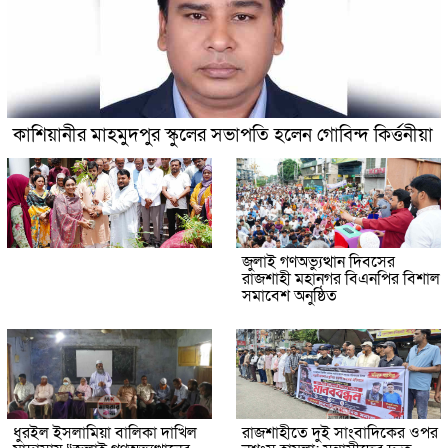
কাশিয়ানীর মাহমুদপুর স্কুলের সভাপতি হলেন গোবিন্দ কির্ত্তনীয়া
জুলাই গণঅভ্যুত্থান দিবসের
রাজশাহী মহানগর বিএনপির বিশাল
সমাবেশ অনুষ্ঠিত
ধুরইল ইসলামিয়া বালিকা দাখিল
রাজশাহীতে দুই সাংবাদিকের ওপর