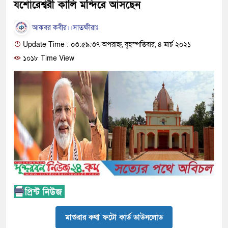
যশোরেশ্বরী কালি মন্দিরে আসছেন
আকবর কবীর।।সাতক্ষীরাঃ
Update Time : ০৩:৫৯:৩৭ অপরাহ্ন, বৃহস্পতিবার, ৪ মার্চ ২০২১
১০১৮ Time View
মাগুরার কথা ফটো কার্ড ডাউনলোড