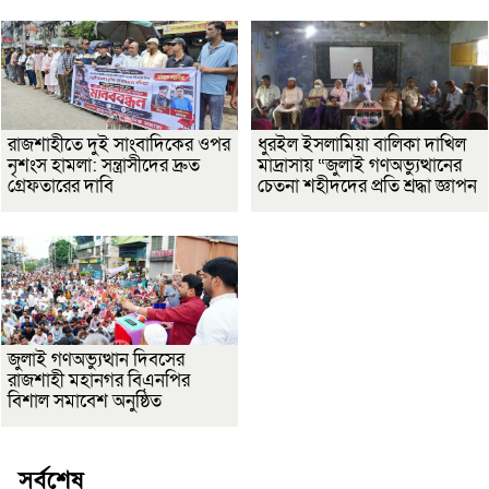
রাজশাহীতে দুই সাংবাদিকের ওপর
ধুরইল ইসলামিয়া বালিকা দাখিল
নৃশংস হামলা: সন্ত্রাসীদের দ্রুত
মাদ্রাসায় “জুলাই গণঅভ্যুত্থানের
গ্রেফতারের দাবি
চেতনা শহীদদের প্রতি শ্রদ্ধা জ্ঞাপন
জুলাই গণঅভ্যুত্থান দিবসের
রাজশাহী মহানগর বিএনপির
বিশাল সমাবেশ অনুষ্ঠিত
সর্বশেষ