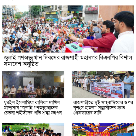
জুলাই গণঅভ্যুত্থান দিবসের রাজশাহী মহানগর বিএনপির বিশাল
সমাবেশ অনুষ্ঠিত
ধুরইল ইসলামিয়া বালিকা দাখিল
রাজশাহীতে দুই সাংবাদিকের ওপর
মাদ্রাসায় “জুলাই গণঅভ্যুত্থানের
নৃশংস হামলা: সন্ত্রাসীদের দ্রুত
চেতনা শহীদদের প্রতি শ্রদ্ধা জ্ঞাপন
গ্রেফতারের দাবি