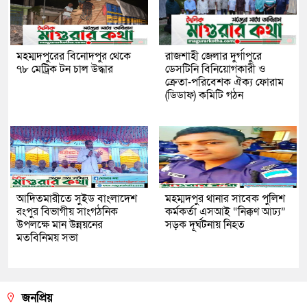
মহম্মদপুরের বিনোদপুর থেকে
রাজশাহী জেলার দুর্গাপুরে
৭৮ মেট্রিক টন চাল উদ্ধার
ডেসটিনি বিনিয়োগকারী ও
ক্রেতা-পরিবেশক ঐক্য ফোরাম
(ডিডাফ) কমিটি গঠন
আদিতমারীতে সুইড বাংলাদেশ
মহম্মদপুর থানার সাবেক পুলিশ
রংপুর বিভাগীয় সাংগঠনিক
কর্মকর্তা এসআই “নিক্কণ আঢ্য”
উপলক্ষে মান উন্নয়নের
সড়ক দূর্ঘটনায় নিহত
মতবিনিময় সভা
জনপ্রিয়