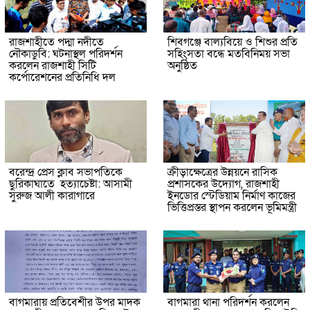
রাজশাহীতে পদ্মা নদীতে
শিবগঞ্জে বাল্যবিয়ে ও শিশুর প্রতি
নৌকাডুবি: ঘটনাস্থল পরিদর্শন
সহিংসতা বন্ধে মতবিনিময় সভা
করলেন রাজশাহী সিটি
অনুষ্ঠিত
কর্পোরেশনের প্রতিনিধি দল
বরেন্দ্র প্রেস ক্লাব সভাপতিকে
ক্রীড়াক্ষেত্রের উন্নয়নে রাসিক
ছুরিকাঘাতে হত্যাচেষ্টা: আসামী
প্রশাসকের উদ্যোগ, রাজশাহী
সুরুজ আলী কারাগারে
ইনডোর স্টেডিয়াম নির্মাণ কাজের
ভিত্তিপ্রস্তর স্থাপন করলেন ভূমিমন্ত্রী
বাগমারায় প্রতিবেশীর উপর মাদক
বাগমারা থানা পরিদর্শন করলেন