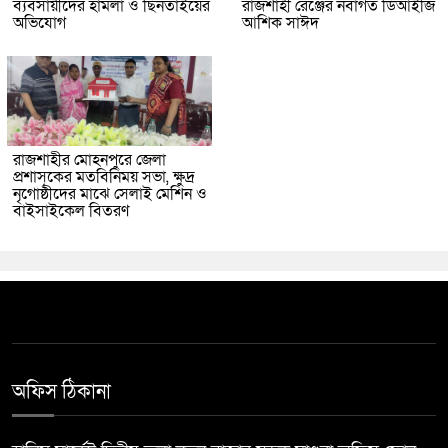
ব্যবসায়ীদের হামলা ও ছিনতাইয়ের
রাজশাহী রেঞ্জের নবাগত ডিআইজি
অভিযোগ
আশিক সাঈদ
রাজশাহীর মোহনপুরে জেলা
প্রশাসকের মতবিনিময় সভা, ক্ষুদ্র
নৃগোষ্ঠীদের মাঝে সেলাই মেশিন ও
বাইসাইকেল বিতরণ
অফিস ঠিকানা