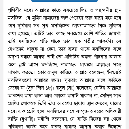
পৃথিবীর মধ্যে আল্লাহর কাছে সবচেয়ে প্রিয় ও পছন্দনীয় স্থান
মসজিদ। যে মুমিন নামাজের স্বাদ পেয়েছে তার কাছে মনে হবে
যেন দুনিয়ার সব সুখ মসজিদের জায়নামাজের নিচে লুকিয়ে
রাখা হয়েছে। এটিই তার কাছে সবচেয়ে বেশি শান্তির জায়গা,
তাই মসজিদের প্রতি থাকে তার এক গভীর আকর্ষণ। সে
যেখানেই থাকুক না কেন, তার হৃদয় থাকে মসজিদের সঙ্গে
অদৃশ্য বন্ধনে আবদ্ধ।তাই তো প্রতিদিন অন্তত পাঁচবার আজান
শুনে ছুটে আসে মসজিদে, নামাজের মাধ্যমে আল্লাহর সঙ্গে
সাক্ষাৎ করতে। কোরআনুল কারিমে আল্লাহ বলেছেন, ‘নিশ্চয়ই
মসজিদগুলো আল্লাহর জন্য। সুতরাং আল্লাহর সঙ্গে কাউকে
ডেকো না (সুরা জিন-১৮)। রসুল (সা.) বলেছেন, যেদিন আল্লাহর
আরশের ছায়া ছাড়া আর কোনো ছায়াই থাকবে না, সেদিন সাত
শ্রেণির লোককে তিনি তাঁর আরশের ছায়ায় স্থান দেবেন, যাদের
মধ্যে এক শ্রেণি হলো মসজিদের সঙ্গে সম্পৃক্ত হৃদয়ের অধিকারী
ব্যক্তি (বুখারি)। নবীজি বলেছেন, যে ব্যক্তি নিজের ঘর থেকে
পবিত্রতা অর্জন করে ফরজ নামাজ আদায় করার উদ্দেশে