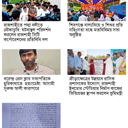
রাজশাহীতে পদ্মা নদীতে
শিবগঞ্জে বাল্যবিয়ে ও শিশুর প্রতি
নৌকাডুবি: ঘটনাস্থল পরিদর্শন
সহিংসতা বন্ধে মতবিনিময় সভা
করলেন রাজশাহী সিটি
অনুষ্ঠিত
কর্পোরেশনের প্রতিনিধি দল
বরেন্দ্র প্রেস ক্লাব সভাপতিকে
ক্রীড়াক্ষেত্রের উন্নয়নে রাসিক
ছুরিকাঘাতে হত্যাচেষ্টা: আসামী
প্রশাসকের উদ্যোগ, রাজশাহী
সুরুজ আলী কারাগারে
ইনডোর স্টেডিয়াম নির্মাণ কাজের
ভিত্তিপ্রস্তর স্থাপন করলেন ভূমিমন্ত্রী