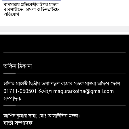
বাগমারায় প্রতিবেশীর উপর মাদক
ব্যবসায়ীদের হামলা ও ছিনতাইয়ের
অভিযোগ
অফিস ঠিকানা
হালিম মার্কেট দ্বিতীয় তলা নতুন বাজার সড়ক মাগুরা অফিস ফোন
01711-650501 ইমেইল magurarkotha@gmail.com
সম্পাদক
আশিষ কুমার সাহা, মোঃ আলাউদ্দিন মন্ডল।
বার্তা সম্পাদক