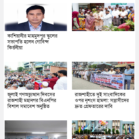
কাশিয়ানীর মাহমুদপুর স্কুলের
সভাপতি হলেন গোবিন্দ
কির্ত্তনীয়া
জুলাই গণঅভ্যুত্থান দিবসের
রাজশাহীতে দুই সাংবাদিকের
রাজশাহী মহানগর বিএনপির
ওপর নৃশংস হামলা: সন্ত্রাসীদের
বিশাল সমাবেশ অনুষ্ঠিত
দ্রুত গ্রেফতারের দাবি