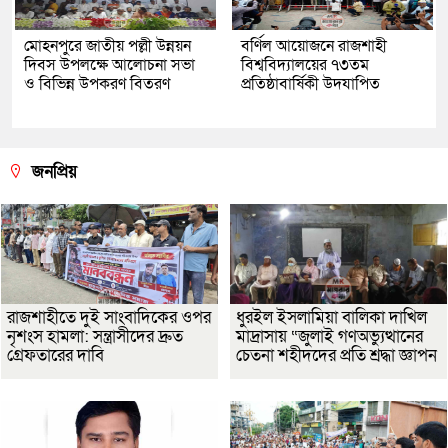
মোহনপুরে জাতীয় পল্লী উন্নয়ন
বর্ণিল আয়োজনে রাজশাহী
দিবস উপলক্ষে আলোচনা সভা
বিশ্ববিদ্যালয়ের ৭৩তম
ও বিভিন্ন উপকরণ বিতরণ
প্রতিষ্ঠাবার্ষিকী উদযাপিত
জনপ্রিয়
রাজশাহীতে দুই সাংবাদিকের ওপর
ধুরইল ইসলামিয়া বালিকা দাখিল
নৃশংস হামলা: সন্ত্রাসীদের দ্রুত
মাদ্রাসায় “জুলাই গণঅভ্যুত্থানের
গ্রেফতারের দাবি
চেতনা শহীদদের প্রতি শ্রদ্ধা জ্ঞাপন