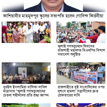
কাশিয়ানীর মাহমুদপুর স্কুলের সভাপতি হলেন গোবিন্দ কির্ত্তনীয়া
জুলাই গণঅভ্যুত্থান দিবসের
রাজশাহী মহানগর বিএনপির বিশাল
সমাবেশ অনুষ্ঠিত
ধুরইল ইসলামিয়া বালিকা দাখিল
রাজশাহীতে দুই সাংবাদিকের ওপর
মাদ্রাসায় “জুলাই গণঅভ্যুত্থানের
নৃশংস হামলা: সন্ত্রাসীদের দ্রুত
চেতনা শহীদদের প্রতি শ্রদ্ধা জ্ঞাপন
গ্রেফতারের দাবি