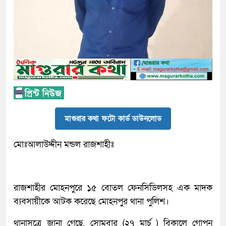
মাগুরার কথা ফটো কার্ড ডাউনলোড
মোঃআলাউদ্দীন মন্ডল রাজশাহীঃ
রাজশাহীর মোহনপুরে ১৫ বোতল ফেনসিডিলসহ এক মাদক
ব্যবসায়ীকে আটক করেছে মোহনপুর থানা পুলিশ।
থানাসুত্রে জানা গেছে, সোমবার (২৭ মার্চ ) বিকালে গোপন