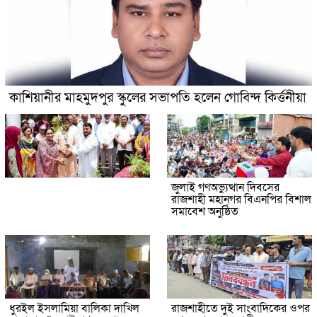
কাশিয়ানীর মাহমুদপুর স্কুলের সভাপতি হলেন গোবিন্দ কির্ত্তনীয়া
জুলাই গণঅভ্যুত্থান দিবসের
রাজশাহী মহানগর বিএনপির বিশাল
সমাবেশ অনুষ্ঠিত
ধুরইল ইসলামিয়া বালিকা দাখিল
রাজশাহীতে দুই সাংবাদিকের ওপর