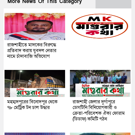
More News Of This Category
রাজশাহীতে মাদকের বিরুদ্ধে
প্রতিবাদ করায় যুবদল নেতার
নামে চাঁদাবাজি অভিযোগ
মহম্মদপুরের বিনোদপুর থেকে
রাজশাহী জেলার দুর্গাপুরে
৭৮ মেট্রিক টন চাল উদ্ধার
ডেসটিনি বিনিয়োগকারী ও
ক্রেতা-পরিবেশক ঐক্য ফোরাম
(ডিডাফ) কমিটি গঠন