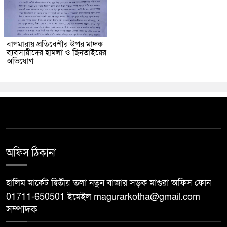
বাগমারায় প্রতিবেশীর উপর মাদক
ব্যবসায়ীদের হামলা ও ছিনতাইয়ের
অভিযোগ
অফিস ঠিকানা
হালিম মার্কেট দ্বিতীয় তলা নতুন বাজার সড়ক মাগুরা অফিস ফোন
01711-650501 ইমেইল magurarkotha@gmail.com
সম্পাদক