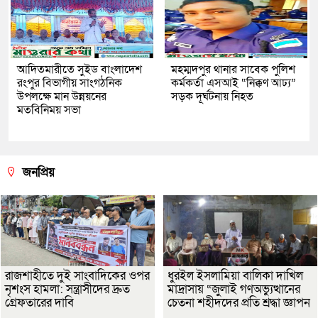
আদিতমারীতে সুইড বাংলাদেশ
মহম্মদপুর থানার সাবেক পুলিশ
রংপুর বিভাগীয় সাংগঠনিক
কর্মকর্তা এসআই “নিক্কণ আঢ্য”
উপলক্ষে মান উন্নয়নের
সড়ক দূর্ঘটনায় নিহত
মতবিনিময় সভা
জনপ্রিয়
রাজশাহীতে দুই সাংবাদিকের ওপর
ধুরইল ইসলামিয়া বালিকা দাখিল
নৃশংস হামলা: সন্ত্রাসীদের দ্রুত
মাদ্রাসায় “জুলাই গণঅভ্যুত্থানের
গ্রেফতারের দাবি
চেতনা শহীদদের প্রতি শ্রদ্ধা জ্ঞাপন