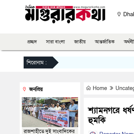
Dha
প্রচ্ছদ
সারা বাংলা
জাতীয়
আন্তর্জাতিক
অর্থন
শিরোনাম :
Home
Uncate
জনপ্রিয়
শ্যামনগরে ধর্ষ
হুমকি
রাজশাহীতে দুই সাংবাদিকের