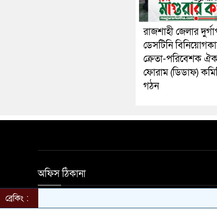
রাজশাহী জেলার দুর্গা
ডেসটিনি বিনিয়োগকা
ক্রেতা-পরিবেশক ঐক্
ফোরাম (ডিডাফ) কমি
গঠন
অফিস ঠিকানা
ব্রেকিং :
হালিম মার্কেট দ্বিতীয় তলা নতুন বাজার সড়ক মাগুরা অ
650501 ইমেইল magurarkotha@gmail.com