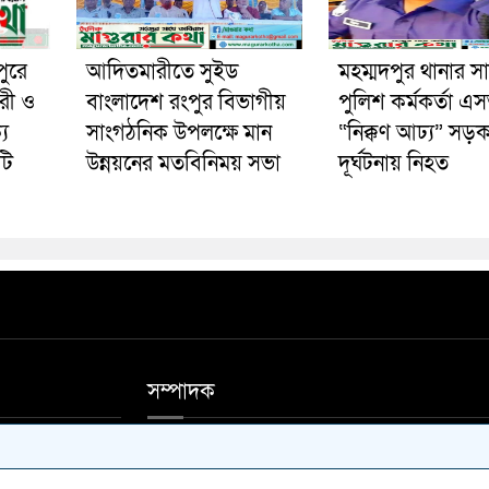
পুরে
আদিতমারীতে সুইড
মহম্মদপুর থানার স
রী ও
বাংলাদেশ রংপুর বিভাগীয়
পুলিশ কর্মকর্তা 
য
সাংগঠনিক উপলক্ষে মান
“নিক্কণ আঢ্য” সড়
টি
উন্নয়নের মতবিনিময় সভা
দূর্ঘটনায় নিহত
সম্পাদক
ফিস ফোন 01711-
আশিষ কুমার সাহা, মোঃ আলাউদ্দিন মন্ডল।