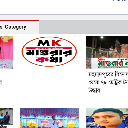
s Category
মহম্মদপুরের বিনো
য়
থেকে ৭৮ মেট্রিক ট
উদ্ধার