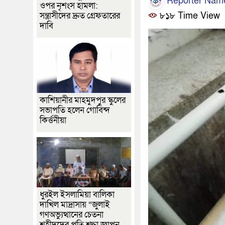
Reporter Nam
ওপর নৃশংস হামলা:
সন্ত্রাসীদের দ্রুত গ্রেফতারের
৮১৮ Time View
দাবি
কাশিয়ানীর মাহমুদপুর স্কুলের
সভাপতি হলেন গোবিন্দ
কির্ত্তনীয়া
ধুরইল ইসলামিয়া বালিকা
দাখিল মাদ্রাসায় “জুলাই
গণঅভ্যুত্থানের চেতনা
শহীদদের প্রতি শ্রদ্ধা জ্ঞাপন