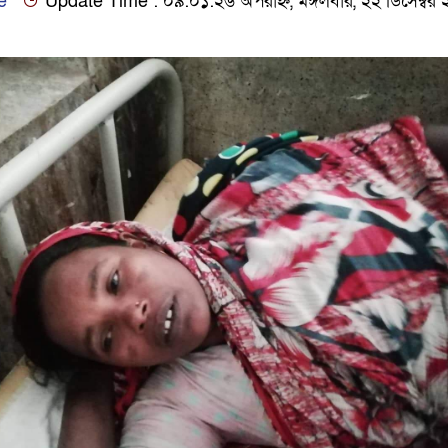
e
Update Time : ০৯:০১:২৬ অপরাহ্ন, মঙ্গলবার, ২২ ডিসেম্বর