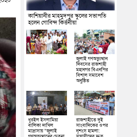
 ২০২০
কাশিয়ানীর মাহমুদপুর স্কুলের সভাপতি
হলেন গোবিন্দ কির্ত্তনীয়া
জুলাই গণঅভ্যুত্থান
দিবসের রাজশাহী
মহানগর বিএনপির
বিশাল সমাবেশ
অনুষ্ঠিত
ধুরইল ইসলামিয়া
রাজশাহীতে দুই
বালিকা দাখিল
সাংবাদিকের ওপর
মাদ্রাসায় “জুলাই
নৃশংস হামলা:
গণঅভ্যুত্থানের চেতনা
সন্ত্রাসীদের দ্রুত