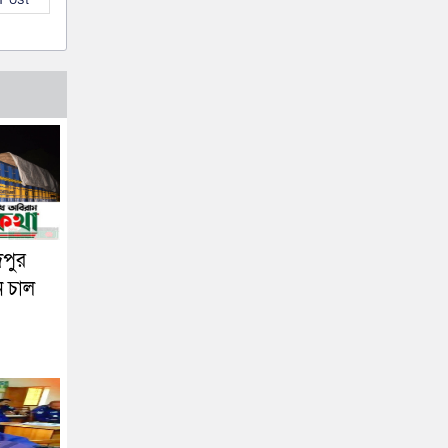
দপুর
ন চাল