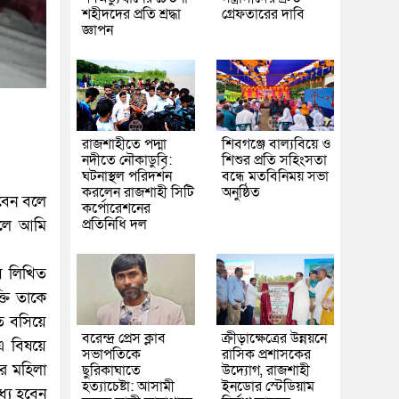
শহীদদের প্রতি শ্রদ্ধা
গ্রেফতারের দাবি
জ্ঞাপন
রাজশাহীতে পদ্মা
শিবগঞ্জে বাল্যবিয়ে ও
নদীতে নৌকাডুবি:
শিশুর প্রতি সহিংসতা
ঘটনাস্থল পরিদর্শন
বন্ধে মতবিনিময় সভা
করলেন রাজশাহী সিটি
অনুষ্ঠিত
রবেন বলে
কর্পোরেশনের
প্রতিনিধি দল
হলে আমি
য় লিখিত
তি তাকে
ঁত বসিয়ে
বরেন্দ্র প্রেস ক্লাব
ক্রীড়াক্ষেত্রের উন্নয়নে
এ বিষয়ে
সভাপতিকে
রাসিক প্রশাসকের
ের মহিলা
ছুরিকাঘাতে
উদ্যোগ, রাজশাহী
হত্যাচেষ্টা: আসামী
ইনডোর স্টেডিয়াম
ধ্য হবেন