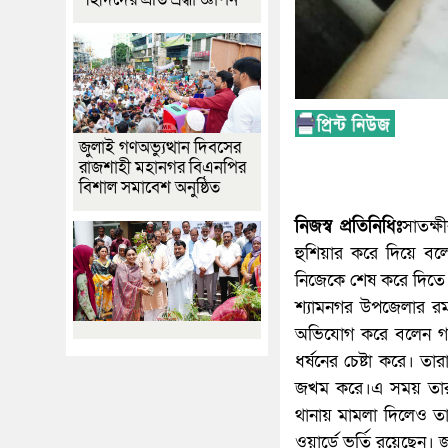
জুলাই গণঅভ্যুত্থান দিবসের
রাজশাহী মহানগর বিএনপির
বিশাল সমাবেশ অনুষ্ঠিত
নিজস্ব প্রতিনিধিঃ
সাতক্ষ
হুশিয়ার করে দিয়ে বলে
নিজেকে শেষ করে দিতে 
শ্যামনগর উপজেলার রম
অভিযোগ করে বলেন গত 
ধর্ষনের চেষ্টা করে। 
জখম করে।এ সময় তার চ
থানায় মামলা দিলেও তা
ওয়ার্ডে ভর্তি রয়েছেন