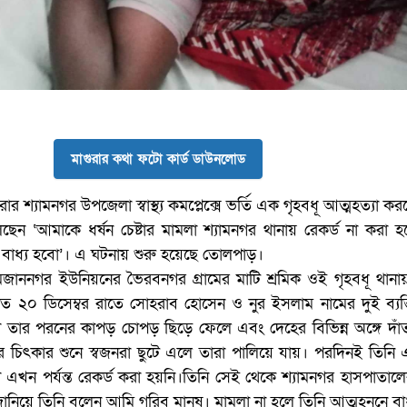
মাগুরার কথা ফটো কার্ড ডাউনলোড
ীরার শ্যামনগর উপজেলা স্বাস্থ্য কমপ্লেক্সে ভর্তি এক গৃহবধূ আত্মহত্যা ক
ছেন ‘আমাকে ধর্ষন চেষ্টার মামলা শ্যামনগর থানায় রেকর্ড না করা 
বাধ্য হবো’। এ ঘটনায় শুরু হয়েছে তোলপাড়।
জাননগর ইউনিয়নের ভৈরবনগর গ্রামের মাটি শ্রমিক ওই গৃহবধূ থানা
২০ ডিসেম্বর রাতে সোহরাব হোসেন ও নুর ইসলাম নামের দুই ব্যক্
তারা তার পরনের কাপড় চোপড় ছিড়ে ফেলে এবং দেহের বিভিন্ন অঙ্গে দা
িৎকার শুনে স্বজনরা ছুটে এলে তারা পালিয়ে যায়। পরদিনই তিনি 
 এখন পর্যন্ত রেকর্ড করা হয়নি।তিনি সেই থেকে শ্যামনগর হাসপাতাল
। জানিয়ে তিনি বলেন আমি গরিব মানুষ। মামলা না হলে তিনি আত্মহননে বা