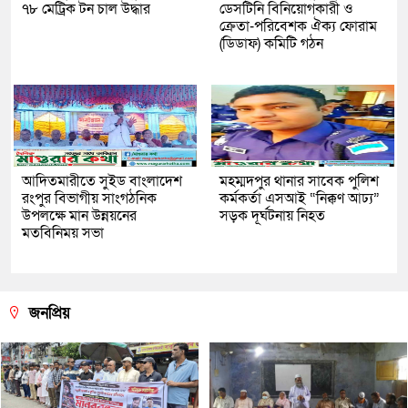
৭৮ মেট্রিক টন চাল উদ্ধার
ডেসটিনি বিনিয়োগকারী ও
ক্রেতা-পরিবেশক ঐক্য ফোরাম
(ডিডাফ) কমিটি গঠন
আদিতমারীতে সুইড বাংলাদেশ
মহম্মদপুর থানার সাবেক পুলিশ
রংপুর বিভাগীয় সাংগঠনিক
কর্মকর্তা এসআই “নিক্কণ আঢ্য”
উপলক্ষে মান উন্নয়নের
সড়ক দূর্ঘটনায় নিহত
মতবিনিময় সভা
জনপ্রিয়