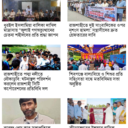
ধুরইল ইসলামিয়া বালিকা দাখিল
রাজশাহীতে দুই সাংবাদিকের ওপর
মাদ্রাসায় “জুলাই গণঅভ্যুত্থানের
নৃশংস হামলা: সন্ত্রাসীদের দ্রুত
চেতনা শহীদদের প্রতি শ্রদ্ধা জ্ঞাপন
গ্রেফতারের দাবি
রাজশাহীতে পদ্মা নদীতে
শিবগঞ্জে বাল্যবিয়ে ও শিশুর প্রতি
নৌকাডুবি: ঘটনাস্থল পরিদর্শন
সহিংসতা বন্ধে মতবিনিময় সভা
করলেন রাজশাহী সিটি
অনুষ্ঠিত
কর্পোরেশনের প্রতিনিধি দল