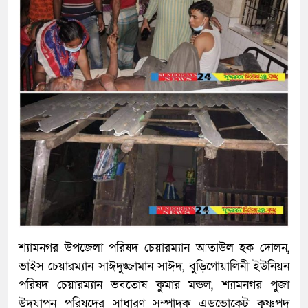
শ্যামনগর উপজেলা পরিষদ চেয়ারম্যান আতাউল হক দোলন,
ভাইস চেয়ারম্যান সাঈদুজ্জামান সাঈদ, বুড়িগোয়ালিনী ইউনিয়ন
পরিষদ চেয়ারম্যান ভবতোষ কুমার মন্ডল, শ্যামনগর পুজা
উদযাপন পরিষদের সাধারণ সম্পাদক এডভোকেট কৃষ্ণপদ