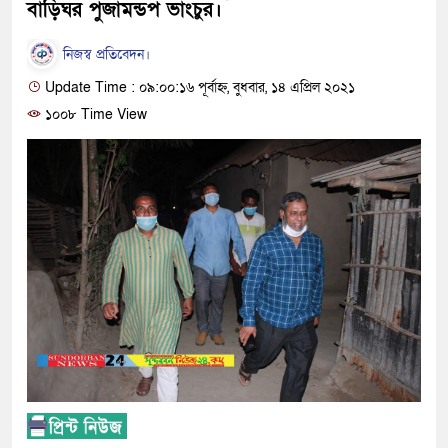
বাড়িঘর পুজামন্ডপ ভাংচুর।
নিজস্ব প্রতিবেদন।
Update Time : ০৯:০০:১৬ পূর্বাহ্ন, বুধবার, ১৪ এপ্রিল ২০২১
১০০৮ Time View