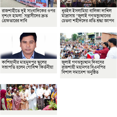
রাজশাহীতে দুই সাংবাদিকের ওপর
ধুরইল ইসলামিয়া বালিকা দাখিল
নৃশংস হামলা: সন্ত্রাসীদের দ্রুত
মাদ্রাসায় “জুলাই গণঅভ্যুত্থানের
গ্রেফতারের দাবি
চেতনা শহীদদের প্রতি শ্রদ্ধা জ্ঞাপন
কাশিয়ানীর মাহমুদপুর স্কুলের
জুলাই গণঅভ্যুত্থান দিবসের
সভাপতি হলেন গোবিন্দ কির্ত্তনীয়া
রাজশাহী মহানগর বিএনপির
বিশাল সমাবেশ অনুষ্ঠিত