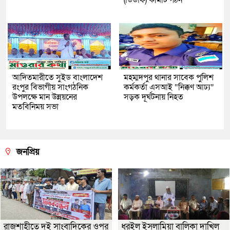
আদিতমারীতে সুইড বাংলাদেশ
মহম্মদপুর থানার সাবেক পুলিশ
রংপুর বিভাগীয় সাংগঠনিক
কর্মকর্তা এসআই “নিক্কণ আঢ্য”
উপলক্ষে মান উন্নয়নের
সড়ক দূর্ঘটনায় নিহত
মতবিনিময় সভা
জনপ্রিয়
রাজশাহীতে দুই সাংবাদিকের ওপর
ধুরইল ইসলামিয়া বালিকা দাখিল