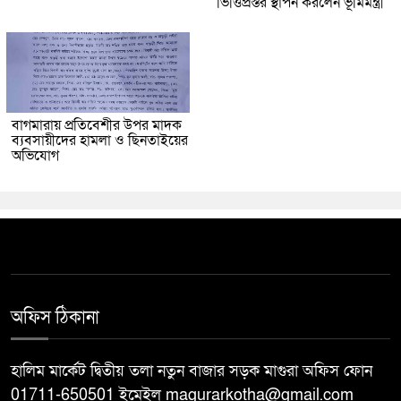
ভিত্তিপ্রস্তর স্থাপন করলেন ভূমিমন্ত্রী
বাগমারায় প্রতিবেশীর উপর মাদক
ব্যবসায়ীদের হামলা ও ছিনতাইয়ের
অভিযোগ
অফিস ঠিকানা
হালিম মার্কেট দ্বিতীয় তলা নতুন বাজার সড়ক মাগুরা অফিস ফোন
01711-650501 ইমেইল magurarkotha@gmail.com