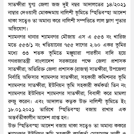
সাতক্ষীরা যুগ্ম জেলা জজ দুই নম্বর আদালতের ১৪/২০২১
নাম্বার দেওয়ানী মোকদ্দমায় নালিশী ভূমিতে স্হিতিবস্হা আদেশ
থাকা সত্বেও তা অমান্য করে নালিশী সম্পত্তিতে লাল ফ্লাগ পুতার
অভিযোগ।
শ্যামনগর থানার শ্যামনগর মৌজায় এস এ ৫৫৩ নং খারিজ
মতে ৫৫৩/১ নং খতিয়ানের ৭৫৫ দাগের ২.৬০ একর ভূমির
মধ্যে ৩৩ শতক ভূমিতে মঞ্জুয়ারা পারভীন বাদি হয়ে
গণপ্রজাতন্ত্রী বাংলাদেশ সরকারের পক্ষে জেলা প্রশাসক
সাতক্ষীরা, অতিরিক্ত জেলা প্রশাসক (রাজস্ব) সাতক্ষীরা, উপজেলা
নির্বাহি অফিসার শ্যামনগর সাতক্ষীরা, সহকারী কমিশনার ভূমি
শ্যামনগর সাতক্ষীরা, ইউনিয়ন ভূমি সহকারী কর্মকর্তা তিন নং
শ্যামনগর ইউনিয়ন শ্যামনগর সাতক্ষীরা, বিবাদী করে মামলা
রুজু করেন। এবং আদালত কতৃক উক্ত নালিশী ভূমিতে ইং
১৮.০১.২০২১ তারিখে স্হিতিবস্হা বজায় রাখার এক
অন্তর্বতীকালীন আদেশ প্রাপ্ত হন।
উক্ত স্হিতিবস্হা আদেশ বজায় থাকা সত্বেও তা অমান্য ককরে
শ্যামনগর ইউনিয়ন ভূমি সহকারী কর্মকর্তা মোহাম্মাদ আলী ও