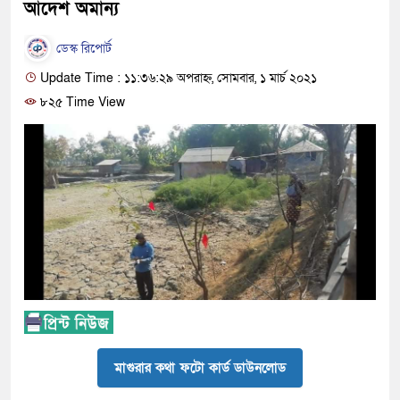
আদেশ অমান্য
ডেস্ক রিপোর্ট
Update Time : ১১:৩৬:২৯ অপরাহ্ন, সোমবার, ১ মার্চ ২০২১
৮২৫ Time View
মাগুরার কথা ফটো কার্ড ডাউনলোড