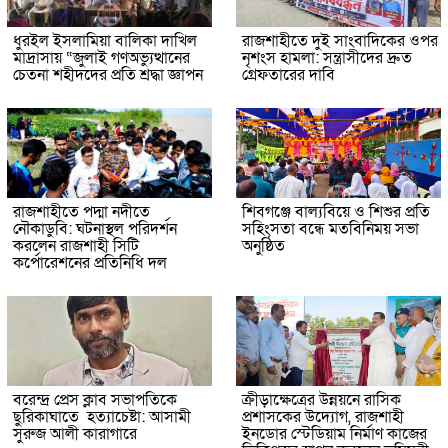
ধুরইল ইসলামিয়া বালিকা দাখিল
রাজশাহীতে দুই সাংবাদিকের ওপর
মাদ্রাসায় “জুলাই গণঅভ্যুত্থানের
নৃশংস হামলা: সন্ত্রাসীদের দ্রুত
চেতনা শহীদদের প্রতি শ্রদ্ধা জ্ঞাপন
গ্রেফতারের দাবি
রাজশাহীতে পদ্মা নদীতে
শিবগঞ্জে বাল্যবিয়ে ও শিশুর প্রতি
নৌকাডুবি: ঘটনাস্থল পরিদর্শন
সহিংসতা বন্ধে মতবিনিময় সভা
করলেন রাজশাহী সিটি
অনুষ্ঠিত
কর্পোরেশনের প্রতিনিধি দল
বরেন্দ্র প্রেস ক্লাব সভাপতিকে
ক্রীড়াক্ষেত্রের উন্নয়নে রাসিক
ছুরিকাঘাতে হত্যাচেষ্টা: আসামী
প্রশাসকের উদ্যোগ, রাজশাহী
সুরুজ আলী কারাগারে
ইনডোর স্টেডিয়াম নির্মাণ কাজের