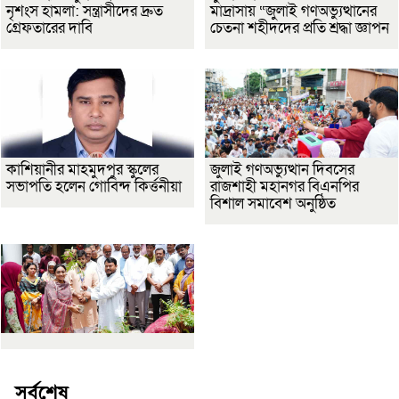
নৃশংস হামলা: সন্ত্রাসীদের দ্রুত
মাদ্রাসায় “জুলাই গণঅভ্যুত্থানের
গ্রেফতারের দাবি
চেতনা শহীদদের প্রতি শ্রদ্ধা জ্ঞাপন
কাশিয়ানীর মাহমুদপুর স্কুলের
জুলাই গণঅভ্যুত্থান দিবসের
সভাপতি হলেন গোবিন্দ কির্ত্তনীয়া
রাজশাহী মহানগর বিএনপির
বিশাল সমাবেশ অনুষ্ঠিত
সর্বশেষ