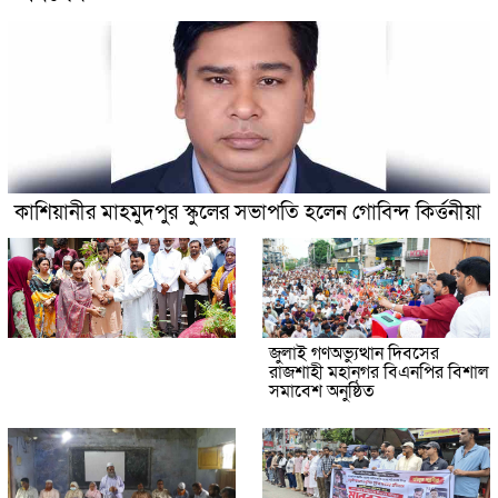
কাশিয়ানীর মাহমুদপুর স্কুলের সভাপতি হলেন গোবিন্দ কির্ত্তনীয়া
জুলাই গণঅভ্যুত্থান দিবসের
রাজশাহী মহানগর বিএনপির বিশাল
সমাবেশ অনুষ্ঠিত