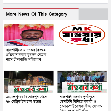
More News Of This Category
রাজশাহীতে মাদকের বিরুদ্ধে
প্রতিবাদ করায় যুবদল নেতার
নামে চাঁদাবাজি অভিযোগ
মহম্মদপুরের বিনোদপুর থেকে
রাজশাহী জেলার দুর্গাপুরে
৭৮ মেট্রিক টন চাল উদ্ধার
ডেসটিনি বিনিয়োগকারী ও
ক্রেতা-পরিবেশক ঐক্য ফোরাম
(ডিডাফ) কমিটি গঠন