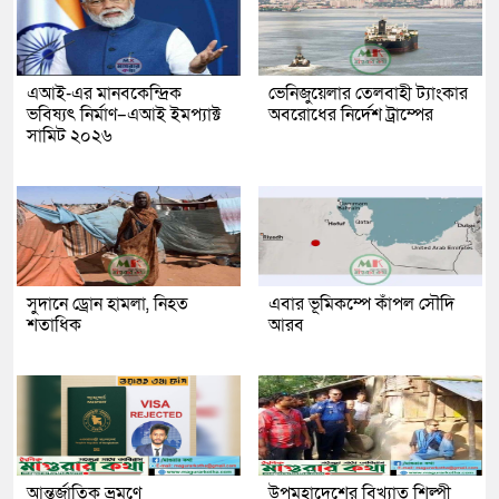
এআই-এর মানবকেন্দ্রিক
ভেনিজুয়েলার তেলবাহী ট্যাংকার
ভবিষ্যৎ নির্মাণ–এআই ইমপ্যাক্ট
অবরোধের নির্দেশ ট্রাম্পের
সামিট ২০২৬
সুদানে ড্রোন হামলা, নিহত
এবার ভূমিকম্পে কাঁপল সৌদি
শতাধিক
আরব
আন্তর্জাতিক ভ্রমণে
উপমহাদেশের বিখ্যাত শিল্পী