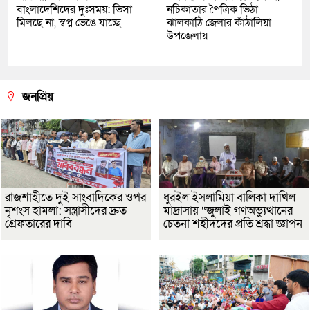
বাংলাদেশিদের দুঃসময়: ভিসা
নচিকাতার পৈত্রিক ভিঠা
মিলছে না, স্বপ্ন ভেঙে যাচ্ছে
ঝালকাঠি জেলার কাঁঠালিয়া
উপজেলায়
জনপ্রিয়
রাজশাহীতে দুই সাংবাদিকের ওপর
ধুরইল ইসলামিয়া বালিকা দাখিল
নৃশংস হামলা: সন্ত্রাসীদের দ্রুত
মাদ্রাসায় “জুলাই গণঅভ্যুত্থানের
গ্রেফতারের দাবি
চেতনা শহীদদের প্রতি শ্রদ্ধা জ্ঞাপন