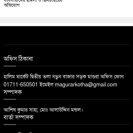
ব্যবসায়ীদের হামলা ও ছিনতাইয়ের
অভিযোগ
অফিস ঠিকানা
হালিম মার্কেট দ্বিতীয় তলা নতুন বাজার সড়ক মাগুরা অফিস ফোন
01711-650501 ইমেইল magurarkotha@gmail.com
সম্পাদক
আশিষ কুমার সাহা, মোঃ আলাউদ্দিন মন্ডল।
বার্তা সম্পাদক