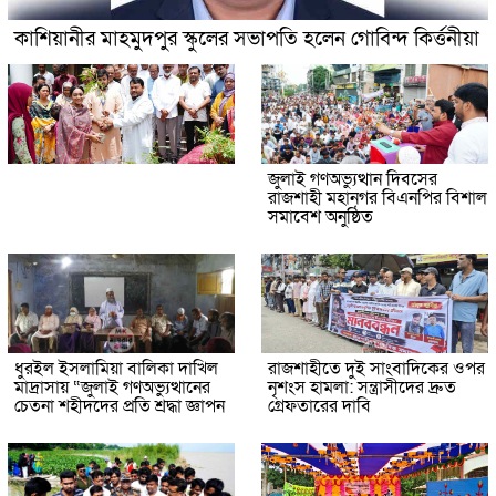
কাশিয়ানীর মাহমুদপুর স্কুলের সভাপতি হলেন গোবিন্দ কির্ত্তনীয়া
জুলাই গণঅভ্যুত্থান দিবসের
রাজশাহী মহানগর বিএনপির বিশাল
সমাবেশ অনুষ্ঠিত
ধুরইল ইসলামিয়া বালিকা দাখিল
রাজশাহীতে দুই সাংবাদিকের ওপর
মাদ্রাসায় “জুলাই গণঅভ্যুত্থানের
নৃশংস হামলা: সন্ত্রাসীদের দ্রুত
চেতনা শহীদদের প্রতি শ্রদ্ধা জ্ঞাপন
গ্রেফতারের দাবি