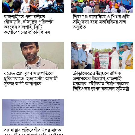
রাজশাহীতে পদ্মা নদীতে
শিবগঞ্জে বাল্যবিয়ে ও শিশুর প্রতি
নৌকাডুবি: ঘটনাস্থল পরিদর্শন
সহিংসতা বন্ধে মতবিনিময় সভা
করলেন রাজশাহী সিটি
অনুষ্ঠিত
কর্পোরেশনের প্রতিনিধি দল
বরেন্দ্র প্রেস ক্লাব সভাপতিকে
ক্রীড়াক্ষেত্রের উন্নয়নে রাসিক
ছুরিকাঘাতে হত্যাচেষ্টা: আসামী
প্রশাসকের উদ্যোগ, রাজশাহী
সুরুজ আলী কারাগারে
ইনডোর স্টেডিয়াম নির্মাণ কাজের
ভিত্তিপ্রস্তর স্থাপন করলেন ভূমিমন্ত্রী
বাগমারায় প্রতিবেশীর উপর মাদক