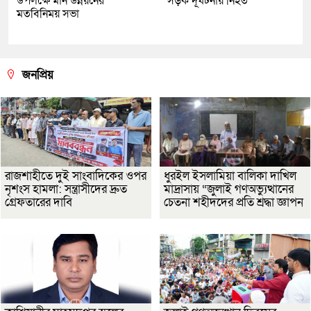
উপলক্ষে মান উন্নয়নের
সড়ক দূর্ঘটনায় নিহত
মতবিনিময় সভা
জনপ্রিয়
রাজশাহীতে দুই সাংবাদিকের ওপর
ধুরইল ইসলামিয়া বালিকা দাখিল
নৃশংস হামলা: সন্ত্রাসীদের দ্রুত
মাদ্রাসায় “জুলাই গণঅভ্যুত্থানের
গ্রেফতারের দাবি
চেতনা শহীদদের প্রতি শ্রদ্ধা জ্ঞাপন