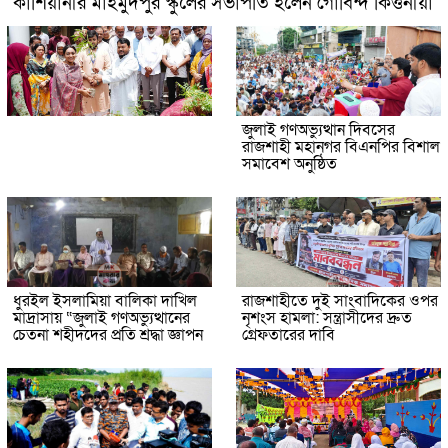
কাশিয়ানীর মাহমুদপুর স্কুলের সভাপতি হলেন গোবিন্দ কির্ত্তনীয়া
জুলাই গণঅভ্যুত্থান দিবসের
রাজশাহী মহানগর বিএনপির বিশাল
সমাবেশ অনুষ্ঠিত
ধুরইল ইসলামিয়া বালিকা দাখিল
রাজশাহীতে দুই সাংবাদিকের ওপর
মাদ্রাসায় “জুলাই গণঅভ্যুত্থানের
নৃশংস হামলা: সন্ত্রাসীদের দ্রুত
চেতনা শহীদদের প্রতি শ্রদ্ধা জ্ঞাপন
গ্রেফতারের দাবি