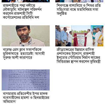
রাজশাহীতে পদ্মা নদীতে
শিবগঞ্জে বাল্যবিয়ে ও শিশুর প্রতি
নৌকাডুবি: ঘটনাস্থল পরিদর্শন
সহিংসতা বন্ধে মতবিনিময় সভা
করলেন রাজশাহী সিটি
অনুষ্ঠিত
কর্পোরেশনের প্রতিনিধি দল
বরেন্দ্র প্রেস ক্লাব সভাপতিকে
ক্রীড়াক্ষেত্রের উন্নয়নে রাসিক
ছুরিকাঘাতে হত্যাচেষ্টা: আসামী
প্রশাসকের উদ্যোগ, রাজশাহী
সুরুজ আলী কারাগারে
ইনডোর স্টেডিয়াম নির্মাণ কাজের
ভিত্তিপ্রস্তর স্থাপন করলেন ভূমিমন্ত্রী
বাগমারায় প্রতিবেশীর উপর মাদক
ব্যবসায়ীদের হামলা ও ছিনতাইয়ের
অভিযোগ