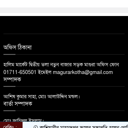
অফিস ঠিকানা
হালিম মার্কেট দ্বিতীয় তলা নতুন বাজার সড়ক মাগুরা অফিস ফোন
01711-650501 ইমেইল magurarkotha@gmail.com
সম্পাদক
আশিষ কুমার সাহা, মোঃ আলাউদ্দিন মন্ডল।
বার্তা সম্পাদক
মোঃ জাহিদুল ইসলাম।
ব্রেকিং :
কাশিয়ানীর মাহমুদপুর স্কুলের সভাপতি হলেন গোবিন্দ কির