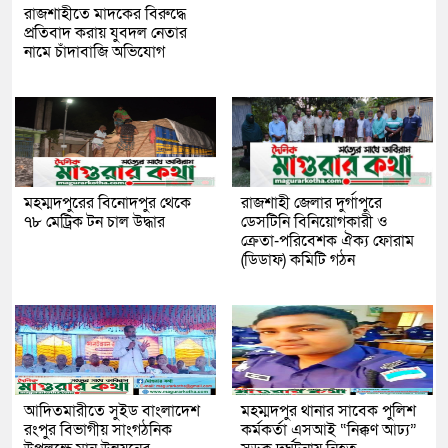
রাজশাহীতে মাদকের বিরুদ্ধে
প্রতিবাদ করায় যুবদল নেতার
নামে চাঁদাবাজি অভিযোগ
মহম্মদপুরের বিনোদপুর থেকে
রাজশাহী জেলার দুর্গাপুরে
৭৮ মেট্রিক টন চাল উদ্ধার
ডেসটিনি বিনিয়োগকারী ও
ক্রেতা-পরিবেশক ঐক্য ফোরাম
(ডিডাফ) কমিটি গঠন
আদিতমারীতে সুইড বাংলাদেশ
মহম্মদপুর থানার সাবেক পুলিশ
রংপুর বিভাগীয় সাংগঠনিক
কর্মকর্তা এসআই “নিক্কণ আঢ্য”