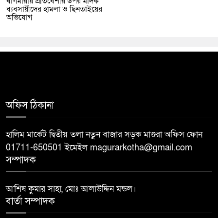
বাগমারায় প্রতিবেশীর উপর মাদক
ব্যবসায়ীদের হামলা ও ছিনতাইয়ের
অভিযোগ
অফিস ঠিকানা
হালিম মার্কেট দ্বিতীয় তলা নতুন বাজার সড়ক মাগুরা অফিস ফোন
01711-650501 ইমেইল magurarkotha@gmail.com
সম্পাদক
আশিষ কুমার সাহা, মোঃ আলাউদ্দিন মন্ডল।
বার্তা সম্পাদক