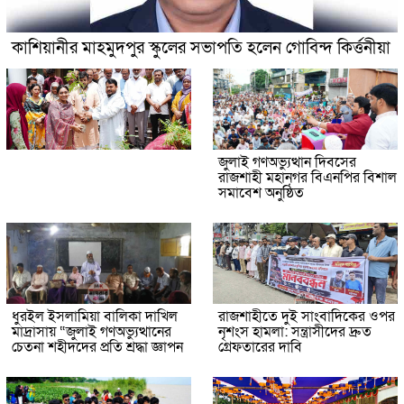
কাশিয়ানীর মাহমুদপুর স্কুলের সভাপতি হলেন গোবিন্দ কির্ত্তনীয়া
জুলাই গণঅভ্যুত্থান দিবসের
রাজশাহী মহানগর বিএনপির বিশাল
সমাবেশ অনুষ্ঠিত
ধুরইল ইসলামিয়া বালিকা দাখিল
রাজশাহীতে দুই সাংবাদিকের ওপর
মাদ্রাসায় “জুলাই গণঅভ্যুত্থানের
নৃশংস হামলা: সন্ত্রাসীদের দ্রুত
চেতনা শহীদদের প্রতি শ্রদ্ধা জ্ঞাপন
গ্রেফতারের দাবি