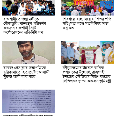
রাজশাহীতে পদ্মা নদীতে
শিবগঞ্জে বাল্যবিয়ে ও শিশুর প্রতি
নৌকাডুবি: ঘটনাস্থল পরিদর্শন
সহিংসতা বন্ধে মতবিনিময় সভা
করলেন রাজশাহী সিটি
অনুষ্ঠিত
কর্পোরেশনের প্রতিনিধি দল
বরেন্দ্র প্রেস ক্লাব সভাপতিকে
ক্রীড়াক্ষেত্রের উন্নয়নে রাসিক
ছুরিকাঘাতে হত্যাচেষ্টা: আসামী
প্রশাসকের উদ্যোগ, রাজশাহী
সুরুজ আলী কারাগারে
ইনডোর স্টেডিয়াম নির্মাণ কাজের
ভিত্তিপ্রস্তর স্থাপন করলেন ভূমিমন্ত্রী