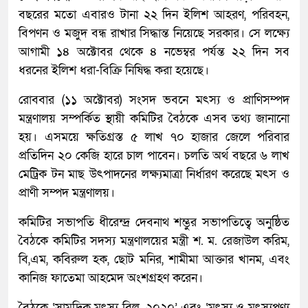
বছরের মতো এবারও টানা ২২ দিন ইলিশ আহরণ, পরিবহন,
বিপণন ও মজুদ বন্ধ রাখার সিদ্ধান্ত নিয়েছে সরকার। সে লক্ষ্যে
আগামী ১৪ অক্টোবর থেকে ৪ নভেম্বর পর্যন্ত ২২ দিন সব
ধরনের ইলিশ ধরা-বিক্রি নিষিদ্ধ করা হয়েছে।
রোববার (১১ অক্টোবর) সংসদ ভবনে মৎস্য ও প্রাণিসম্পদ
মন্ত্রণালয় সম্পর্কিত স্থায়ী কমিটির বৈঠকে এসব তথ্য জানানো
হয়। এসময়ে ক্ষতিগ্রস্ত ৫ লাখ ৭০ হাজার জেলে পরিবার
প্রতিদিন ২০ কেজি হারে চাল পাবেন। চলতি অর্থ বছরে ৬ লাখ
মেট্রিক টন মাছ উৎপাদনের লক্ষ্যমাত্রা নির্ধারণ করেছে মৎস ও
প্রাণী সম্পদ মন্ত্রণালয়।
কমিটির সভাপতি ধীরেন্দ্র দেবনাথ শম্ভুর সভাপতিত্বে অনুষ্ঠিত
বৈঠকে কমিটির সদস্য মন্ত্রণালয়ের মন্ত্রী শ. ম. রেজাউল করিম,
বি,এম, কবিরুল হক, ছোট মনির, শামীমা আক্তার খানম, এবং
কানিজ ফাতেমা আহমেদ অংশগ্রহণ করেন।
বৈঠকে ‘সামুদ্রিক মৎস্য বিল, ২০২০’ এবং ‘মৎস্য ও মৎস্যপণ্য