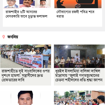
রাজশাহীর ৬টি আসনের
সৌভাগ্যের রজনী পবিত্র শবে
বেসরকারি ভাবে চূড়ান্ত ফলাফল
বরাত
জনপ্রিয়
রাজশাহীতে দুই সাংবাদিকের ওপর
ধুরইল ইসলামিয়া বালিকা দাখিল
নৃশংস হামলা: সন্ত্রাসীদের দ্রুত
মাদ্রাসায় “জুলাই গণঅভ্যুত্থানের
গ্রেফতারের দাবি
চেতনা শহীদদের প্রতি শ্রদ্ধা জ্ঞাপন