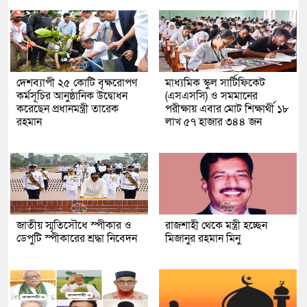
দেশব্যাপী ২৫ কোটি বৃক্ষরোপণ
মাধ্যমিক স্কুল সার্টিফিকেট
কর্মসূচির আনুষ্ঠানিক উদ্বোধন
(এসএসসি) ও সমমানের
করেছেন প্রধানমন্ত্রী তারেক
পরীক্ষায় এবার মোট শিক্ষার্থী ১৮
রহমান
লাখ ৫৭ হাজার ৩৪৪ জন
জাতীয় স্মৃতিসৌধে স্পীকার ও
রাজশাহী থেকে মন্ত্রী হচ্ছেন
ডেপুটি স্পীকারের শ্রদ্ধা নিবেদন
মিজানুর রহমান মিনু