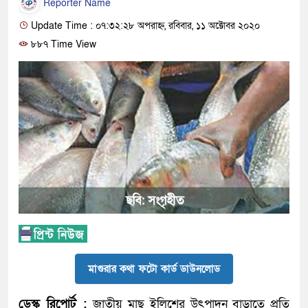
Reporter Name
Update Time : ০৭:৩২:২৮ অপরাহ্ন, রবিবার, ১১ অক্টোবর ২০২০
৮৮৭ Time View
মাগুরার কথা ফটো কার্ড ডাউনলোড
ডেস্ক রিপোর্ট :
জাতীয় মাছ ইলিশের উৎপাদন বাড়াতে প্রতি