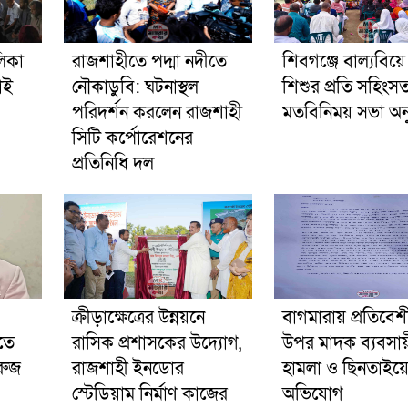
লিকা
রাজশাহীতে পদ্মা নদীতে
শিবগঞ্জে বাল্যবিয়ে
াই
নৌকাডুবি: ঘটনাস্থল
শিশুর প্রতি সহিংসত
পরিদর্শন করলেন রাজশাহী
মতবিনিময় সভা অনুষ
সিটি কর্পোরেশনের
প্রতিনিধি দল
ক্রীড়াক্ষেত্রের উন্নয়নে
বাগমারায় প্রতিবেশ
াতে
রাসিক প্রশাসকের উদ্যোগ,
উপর মাদক ব্যবসা
ুরুজ
রাজশাহী ইনডোর
হামলা ও ছিনতাইয়
স্টেডিয়াম নির্মাণ কাজের
অভিযোগ