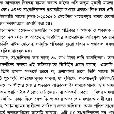
ক আক্তারের বিরুদ্ধে মামলা করতে চাইলে ওসি মাছুমা মুস্তারী মামলা
ন। এরপর সাংবাদিকদের ধারাবাহিক সংবাদ প্রকাশে ক্ষিপ্ত হয়ে ওসি 
ঁদাবাজি মামলা (নম্বর-২/২০২৫) ২ সেপ্টেম্বর শাহমখদুম থানায় রেকর
এক ঠিকাদারকে আসামি করা হয়।
াংবাদিকরা হলেন—‘রাজশাহীর আলো’ পত্রিকার সম্পাদক ও প্রকাশক
াংবাদিক ফায়সাল আহম্মেদ, আরটিভির ক্যামেরাম্যান আরিফুল হক রনি
্রতিনিধি নাঈম হোসেন, গণমুক্তি পত্রিকার ব্যুরো প্রধান মাজহারুল ই
াংবাদিক নাজমুল হক।
ভিযোগ, সাংবাদিকরা তার কাছে ৩০ লাখ টাকা দাবি করেছিলেন। তব
যক্ষদর্শীদের বক্তব্য এই অভিযোগকে ভিত্তিহীন প্রমাণ করছে। এমনকি
 তিনি মামলা সম্পর্কে জানে না, প্রশাসনের চাপে তিনি মামলা দ
 পুরোপুরি প্রতিশোধমূলক মামলা, যা পুলিশের পক্ষপাতদুষ্ট ভূমিকারই
 নিয়ে আ’লীগের দোসর প্রতারক আক্তারুল ইসলামকে থানায় ওসি মাম
জন ফ্যাসিস্টকে বাঁচাতে ও নিজের নানা অপকর্ম ঢাকতে এ মিথ্যা মামল
ওইদিন ঢাকায় ছিলো সেও নিউজ করার অপরাধে মামলার আসামী হয়।
েন, “গণমাধ্যমের স্বাধীনতা সংবিধান প্রদত্ত অধিকার। অথচ পুলিশ সাং
বর্তে ভুক্তভোগীদের আসামি করেছে। এটি শুধু সাংবাদিকদের নয়, গণত