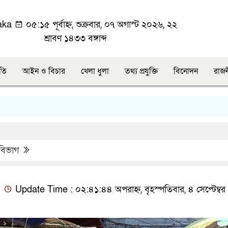
aka
০৫:১৫ পূর্বাহ্ন, শুক্রবার, ০৭ অগাস্ট ২০২৬, ২২
শ্রাবণ ১৪৩৩ বঙ্গাব্দ
ীতি
আইন ও বিচার
খেলা ধুলা
তথ্য প্রযুক্তি
বিনোদন
রাজ
বিভাগ
Update Time : ০২:৪১:৪৪ অপরাহ্ন, বৃহস্পতিবার, ৪ সেপ্টেম্ব