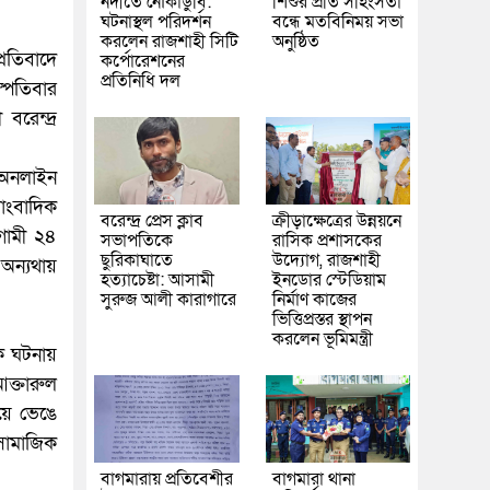
নদীতে নৌকাডুবি:
শিশুর প্রতি সহিংসতা
ঘটনাস্থল পরিদর্শন
বন্ধে মতবিনিময় সভা
করলেন রাজশাহী সিটি
অনুষ্ঠিত
্রতিবাদে
কর্পোরেশনের
প্রতিনিধি দল
স্পতিবার
রেন্দ্র
ী অনলাইন
সাংবাদিক
বরেন্দ্র প্রেস ক্লাব
ক্রীড়াক্ষেত্রের উন্নয়নে
আগামী ২৪
সভাপতিকে
রাসিক প্রশাসকের
ছুরিকাঘাতে
উদ্যোগ, রাজশাহী
 অন্যথায়
হত্যাচেষ্টা: আসামী
ইনডোর স্টেডিয়াম
সুরুজ আলী কারাগারে
নির্মাণ কাজের
ভিত্তিপ্রস্তর স্থাপন
করলেন ভূমিমন্ত্রী
ক ঘটনায়
ক্তারুল
য়ে ভেঙে
ামাজিক
বাগমারায় প্রতিবেশীর
বাগমারা থানা