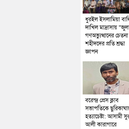
ধুরইল ইসলামিয়া বা
দাখিল মাদ্রাসায় “জুল
গণঅভ্যুত্থানের চেতনা
শহীদদের প্রতি শ্রদ্ধা
জ্ঞাপন
বরেন্দ্র প্রেস ক্লাব
সভাপতিকে ছুরিকাঘ
হত্যাচেষ্টা: আসামী স
আলী কারাগারে