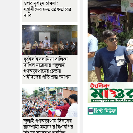
ওপর নৃশংস হামলা:
সন্ত্রাসীদের দ্রুত গ্রেফতারের
দাবি
ধুরইল ইসলামিয়া বালিকা
দাখিল মাদ্রাসায় “জুলাই
গণঅভ্যুত্থানের চেতনা
শহীদদের প্রতি শ্রদ্ধা জ্ঞাপন
জুলাই গণঅভ্যুত্থান দিবসের
রাজশাহী মহানগর বিএনপির
বিশাল সমাবেশ অনুষ্ঠিত