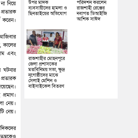
উপর মাদক
পরিদর্শন করলেন
 না নিয়ে
ব্যবসায়ীদের হামলা ও
রাজশাহী রেঞ্জের
প্রতারক
ছিনতাইয়ের অভিযোগ
নবাগত ডিআইজি
আশিক সাঈদ
্ড করেন।
 আজিবার
, কালের
সলাম এবং
রাজশাহীর মোহনপুরে
জেলা প্রশাসকের
মতবিনিময় সভা, ক্ষুদ্র
ে ঘটনার
নৃগোষ্ঠীদের মাঝে
 প্রতারক
সেলাই মেশিন ও
বাইসাইকেল বিতরণ
িয়েছেন।
 প্রমাণ।
লা নেয়।
াটি নেয়।
বাদিকদের
ন্ত্রকেও