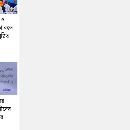
 ও
া বন্ধে
্ঠিত
ীর
য়ীদের
ের