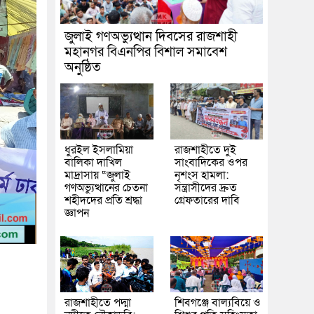
জুলাই গণঅভ্যুত্থান দিবসের রাজশাহী
মহানগর বিএনপির বিশাল সমাবেশ
অনুষ্ঠিত
ধুরইল ইসলামিয়া
রাজশাহীতে দুই
বালিকা দাখিল
সাংবাদিকের ওপর
মাদ্রাসায় “জুলাই
নৃশংস হামলা:
গণঅভ্যুত্থানের চেতনা
সন্ত্রাসীদের দ্রুত
শহীদদের প্রতি শ্রদ্ধা
গ্রেফতারের দাবি
জ্ঞাপন
রাজশাহীতে পদ্মা
শিবগঞ্জে বাল্যবিয়ে ও