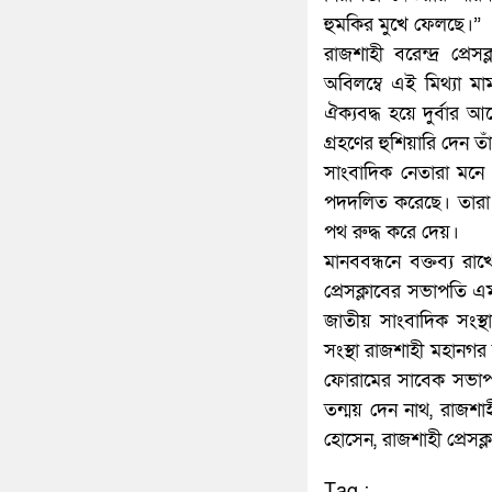
হুমকির মুখে ফেলছে।”
রাজশাহী বরেন্দ্র প্র
অবিলম্বে এই মিথ্যা 
ঐক্যবদ্ধ হয়ে দুর্বার আ
গ্রহণের হুশিয়ারি দেন তা
সাংবাদিক নেতারা মনে 
পদদলিত করেছে। তারা ব
পথ রুদ্ধ করে দেয়।
মানববন্ধনে বক্তব্য রা
প্রেসক্লাবের সভাপতি
জাতীয় সাংবাদিক সংস্
সংস্থা রাজশাহী মহানগ
ফোরামের সাবেক সভাপত
তন্ময় দেন নাথ, রাজশাহী
হোসেন, রাজশাহী প্রেসক্
Tag :