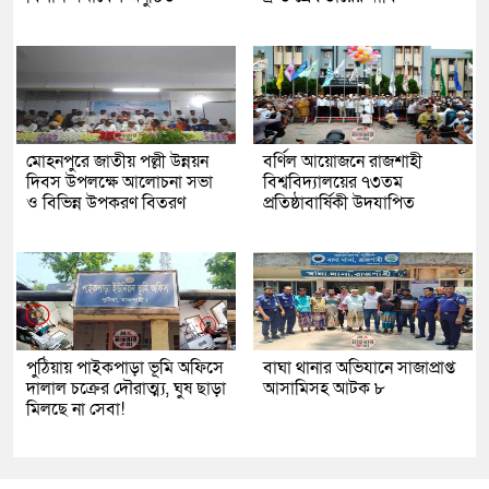
মোহনপুরে জাতীয় পল্লী উন্নয়ন
বর্ণিল আয়োজনে রাজশাহী
দিবস উপলক্ষে আলোচনা সভা
বিশ্ববিদ্যালয়ের ৭৩তম
ও বিভিন্ন উপকরণ বিতরণ
প্রতিষ্ঠাবার্ষিকী উদযাপিত
পুঠিয়ায় পাইকপাড়া ভূমি অফিসে
বাঘা থানার অভিযানে সাজাপ্রাপ্ত
দালাল চক্রের দৌরাত্ম্য, ঘুষ ছাড়া
আসামিসহ আটক ৮
মিলছে না সেবা!