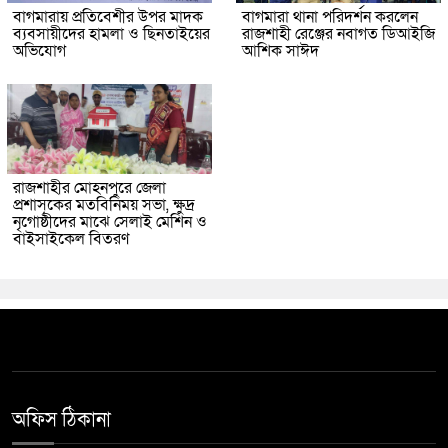
বাগমারায় প্রতিবেশীর উপর মাদক
বাগমারা থানা পরিদর্শন করলেন
ব্যবসায়ীদের হামলা ও ছিনতাইয়ের
রাজশাহী রেঞ্জের নবাগত ডিআইজি
অভিযোগ
আশিক সাঈদ
রাজশাহীর মোহনপুরে জেলা
প্রশাসকের মতবিনিময় সভা, ক্ষুদ্র
নৃগোষ্ঠীদের মাঝে সেলাই মেশিন ও
বাইসাইকেল বিতরণ
অফিস ঠিকানা