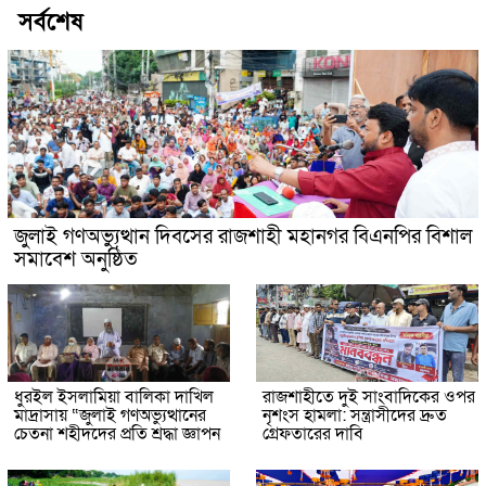
সর্বশেষ
জুলাই গণঅভ্যুত্থান দিবসের রাজশাহী মহানগর বিএনপির বিশাল
সমাবেশ অনুষ্ঠিত
ধুরইল ইসলামিয়া বালিকা দাখিল
রাজশাহীতে দুই সাংবাদিকের ওপর
মাদ্রাসায় “জুলাই গণঅভ্যুত্থানের
নৃশংস হামলা: সন্ত্রাসীদের দ্রুত
চেতনা শহীদদের প্রতি শ্রদ্ধা জ্ঞাপন
গ্রেফতারের দাবি