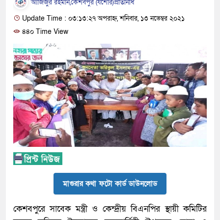
আজিজুর রহমান,কেশবপুর (যশোর)প্রতিনিধি
Update Time : ০৩:১৩:২৭ অপরাহ্ন, শনিবার, ১৩ নভেম্বর ২০২১
৪৪০ Time View
মাগুরার কথা ফটো কার্ড ডাউনলোড
কেশবপুরে সাবেক মন্ত্রী ও কেন্দ্রীয় বিএনপির স্থায়ী কমিটির