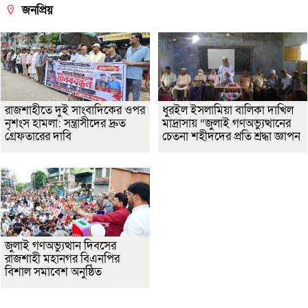
জনপ্রিয়
রাজশাহীতে দুই সাংবাদিকের ওপর
ধুরইল ইসলামিয়া বালিকা দাখিল
নৃশংস হামলা: সন্ত্রাসীদের দ্রুত
মাদ্রাসায় “জুলাই গণঅভ্যুত্থানের
গ্রেফতারের দাবি
চেতনা শহীদদের প্রতি শ্রদ্ধা জ্ঞাপন
জুলাই গণঅভ্যুত্থান দিবসের
রাজশাহী মহানগর বিএনপির
বিশাল সমাবেশ অনুষ্ঠিত