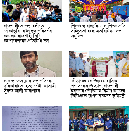
রাজশাহীতে পদ্মা নদীতে
শিবগঞ্জে বাল্যবিয়ে ও শিশুর প্রতি
নৌকাডুবি: ঘটনাস্থল পরিদর্শন
সহিংসতা বন্ধে মতবিনিময় সভা
করলেন রাজশাহী সিটি
অনুষ্ঠিত
কর্পোরেশনের প্রতিনিধি দল
বরেন্দ্র প্রেস ক্লাব সভাপতিকে
ক্রীড়াক্ষেত্রের উন্নয়নে রাসিক
ছুরিকাঘাতে হত্যাচেষ্টা: আসামী
প্রশাসকের উদ্যোগ, রাজশাহী
সুরুজ আলী কারাগারে
ইনডোর স্টেডিয়াম নির্মাণ কাজের
ভিত্তিপ্রস্তর স্থাপন করলেন ভূমিমন্ত্রী