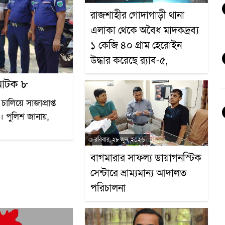
রাজশাহীর গোদাগাড়ী থানা
এলাকা থেকে অবৈধ মাদকদ্রব্য
১ কেজি ৪০ গ্রাম হেরোইন
উদ্ধার করেছে র‍্যাব-৫,
 আটক ৮
ালিয়ে সাজাপ্রাপ্ত
। পুলিশ জানায়,
রবিবার, ২৮ জুন, ২০২৬
বাগমারার সাফল্য ডায়াগনস্টিক
সেন্টারে ভ্রাম্যমান্য আদালত
পরিচালনা