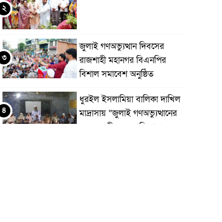
২
জুলাই গণঅভ্যুত্থান দিবসের
৩
রাজশাহী মহানগর বিএনপির
বিশাল সমাবেশ অনুষ্ঠিত
ধুরইল ইসলামিয়া বালিকা দাখিল
৪
মাদ্রাসায় “জুলাই গণঅভ্যুত্থানের
চেতনা শহীদদের প্রতি শ্রদ্ধা
জ্ঞাপন
রাজশাহীতে দুই সাংবাদিকের
৫
ওপর নৃশংস হামলা: সন্ত্রাসীদের
দ্রুত গ্রেফতারের দাবি
রাজশাহীতে পদ্মা নদীতে