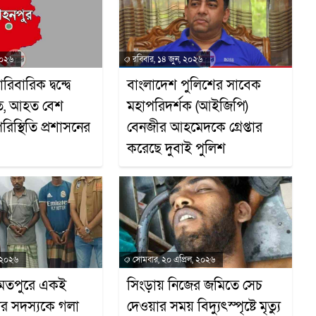
২০২৬
রবিবার, ১৪ জুন, ২০২৬
বারিক দ্বন্দ্বে
বাংলাদেশ পুলিশের সাবেক
ত, আহত বেশ
মহাপরিদর্শক (আইজিপি)
স্থিতি প্রশাসনের
বেনজীর আহমেদকে গ্রেপ্তার
করেছে দুবাই পুলিশ
, ২০২৬
সোমবার, ২০ এপ্রিল, ২০২৬
য়ামতপুরে একই
সিংড়ায় নিজের জমিতে সেচ
ার সদস্যকে গলা
দেওয়ার সময় বিদ্যুৎস্পৃষ্টে মৃত্যু