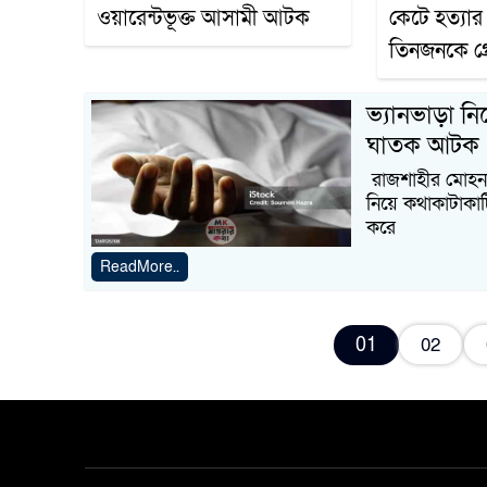
ওয়ারেন্টভূক্ত আসামী আটক
কেটে হত্যার
তিনজনকে গ্রে
ভ্যানভাড়া নি
ঘাতক আটক
রাজশাহীর মোহনপ
নিয়ে কথাকাটাকা
করে
ReadMore..
01
02