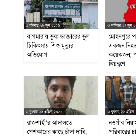
রবিবার, ২৮ জুন, ২০২৬
শনিবার, ২৭ জুন, 
বাগমারায় ভূয়া ডাক্তারের ভূল
মোহনপুরে পারি
চিকিৎসায় শিশু মৃত্যুর
একজন নিহ
অভিযোগ
কয়েকজন; পরি
নিয়ন্ত্রণে
বুধবার, ২৯ এপ্রিল, ২০২৬
বুধবার, ২২ এপ্রিল
রাজশাহী’র আদালতে
​নওগাঁর নি
পেশকারের কাছে চাঁদা দাবি,
পরিবারের চ