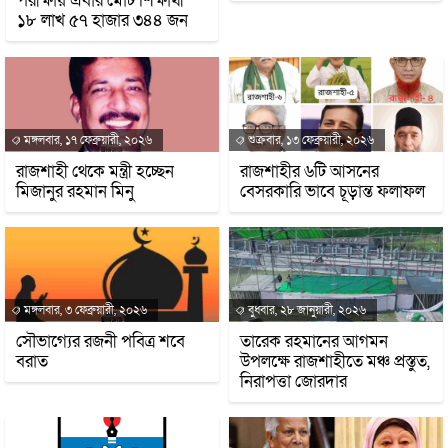
পরীক্ষায় এবার মোট শিক্ষার্থী
১৮ লাখ ৫৭ হাজার ৩৪৪ জন
মঙ্গলবার, ১৭ ফেব্রুয়ারী, ২০২৬
শুক্রবার, ১৩ ফেব্রুয়ারী, ২০২৬
রাজশাহী থেকে মন্ত্রী হচ্ছেন
রাজশাহীর ৬টি আসনের
মিজানুর রহমান মিনু
বেসরকারি ভাবে চূড়ান্ত ফলাফল
মঙ্গলবার, ৩ ফেব্রুয়ারী, ২০২৬
বুধবার, ২৮ জানুয়ারী, ২০২৬
সৌভাগ্যের রজনী পবিত্র শবে
তারেক রহমানের আগমন
বরাত
উপলক্ষে রাজশাহীতে মঞ্চ প্রস্তুত,
নিরাপত্তা জোরদার