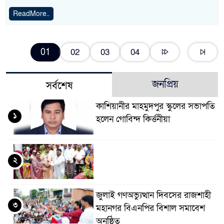
ReadMore..
01
02
03
04
জনপ্রিয়
সর্বশেষ
কাশিয়ানীর মাহমুদপুর স্কুলের সভাপতি
১
হলেন গোবিন্দ কির্ত্তনীয়া
২
জুলাই গণঅভ্যুত্থান দিবসের রাজশাহী
৩
মহানগর বিএনপির বিশাল সমাবেশ
অনুষ্ঠিত