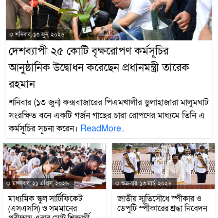
শনিবার, ১৩ জুন, ২০২৬
দেশব্যাপী ২৫ কোটি বৃক্ষরোপণ কর্মসূচির
আনুষ্ঠানিক উদ্বোধন করেছেন প্রধানমন্ত্রী তারেক
রহমান
শনিবার (১৩ জুন) কক্সবাজারের পিএমখালীর ডুলাহাজারা মালুমঘাট
সংরক্ষিত বনে একটি গর্জন গাছের চারা রোপণের মাধ্যমে তিনি এ
কর্মসূচির সূচনা করেন।
ReadMore..
মঙ্গলবার, ২১ এপ্রিল, ২০২৬
শুক্রবার, ১৩ মার্চ, ২০২৬
মাধ্যমিক স্কুল সার্টিফিকেট
জাতীয় স্মৃতিসৌধে স্পীকার ও
(এসএসসি) ও সমমানের
ডেপুটি স্পীকারের শ্রদ্ধা নিবেদন