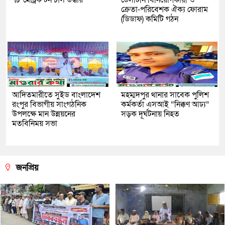
ক্রেতা-পরিবেশক ঐক্য ফোরাম
(ডিডাফ) কমিটি গঠন
আদিতমারীতে সুইড বাংলাদেশ
মহম্মদপুর থানার সাবেক পুলিশ
রংপুর বিভাগীয় সাংগঠনিক
কর্মকর্তা এসআই “নিক্কণ আঢ্য”
উপলক্ষে মান উন্নয়নের
সড়ক দূর্ঘটনায় নিহত
মতবিনিময় সভা
জনপ্রিয়