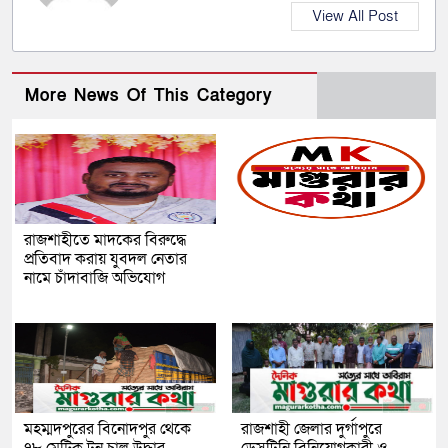
View All Post
More News Of This Category
রাজশাহীতে মাদকের বিরুদ্ধে
প্রতিবাদ করায় যুবদল নেতার
নামে চাঁদাবাজি অভিযোগ
মহম্মদপুরের বিনোদপুর থেকে
রাজশাহী জেলার দুর্গাপুরে
৭৮ মেট্রিক টন চাল উদ্ধার
ডেসটিনি বিনিয়োগকারী ও