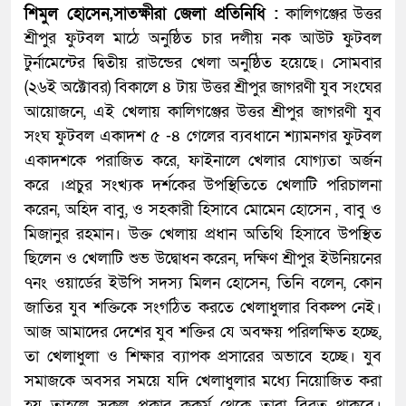
শিমুল হোসেন,সাতক্ষীরা জেলা প্রতিনিধি :
কালিগঞ্জের উত্তর
শ্রীপুর ফুটবল মাঠে অনুষ্ঠিত চার দলীয় নক আউট ফুটবল
টুর্নামেন্টের দ্বিতীয় রাউন্ডের খেলা অনুষ্ঠিত হয়েছে। সোমবার
(২৬ই অক্টোবর) বিকালে ৪ টায় উত্তর শ্রীপুর জাগরণী যুব সংঘের
আয়োজনে, এই খেলায় কালিগঞ্জের উত্তর শ্রীপুর জাগরণী যুব
সংঘ ফুটবল একাদশ ৫ -৪ গেলের ব্যবধানে শ্যামনগর ফুটবল
একাদশকে পরাজিত করে, ফাইনালে খেলার যোগ্যতা অর্জন
করে ।প্রচুর সংখ্যক দর্শকের উপস্থিতিতে খেলাটি পরিচালনা
করেন, অহিদ বাবু, ও সহকারী হিসাবে মোমেন হোসেন , বাবু ও
মিজানুর রহমান। উক্ত খেলায় প্রধান অতিথি হিসাবে উপস্থিত
ছিলেন ও খেলাটি শুভ উদ্বোধন করেন, দক্ষিণ শ্রীপুর ইউনিয়নের
৭নং ওয়ার্ডের ইউপি সদস্য মিলন হোসেন, তিনি বলেন, কোন
জাতির যুব শক্তিকে সংগঠিত করতে খেলাধুলার বিকল্প নেই।
আজ আমাদের দেশের যুব শক্তির যে অবক্ষয় পরিলক্ষিত হচ্ছে,
তা খেলাধুলা ও শিক্ষার ব্যাপক প্রসারের অভাবে হচ্ছে। যুব
সমাজকে অবসর সময়ে যদি খেলাধুলার মধ্যে নিয়োজিত করা
হয় তাহলে সকল প্রকার কুকর্ম থেকে তারা বিরত থাকবে।