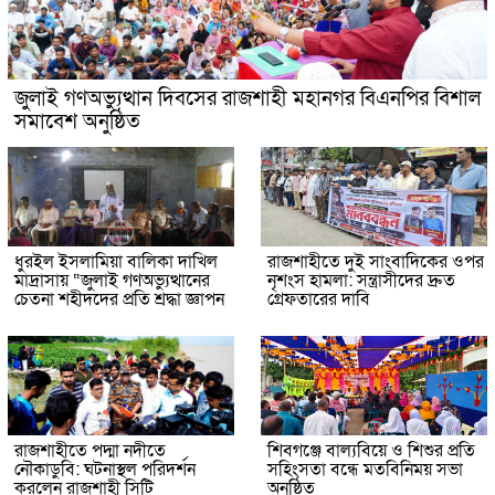
জুলাই গণঅভ্যুত্থান দিবসের রাজশাহী মহানগর বিএনপির বিশাল
সমাবেশ অনুষ্ঠিত
ধুরইল ইসলামিয়া বালিকা দাখিল
রাজশাহীতে দুই সাংবাদিকের ওপর
মাদ্রাসায় “জুলাই গণঅভ্যুত্থানের
নৃশংস হামলা: সন্ত্রাসীদের দ্রুত
চেতনা শহীদদের প্রতি শ্রদ্ধা জ্ঞাপন
গ্রেফতারের দাবি
রাজশাহীতে পদ্মা নদীতে
শিবগঞ্জে বাল্যবিয়ে ও শিশুর প্রতি
নৌকাডুবি: ঘটনাস্থল পরিদর্শন
সহিংসতা বন্ধে মতবিনিময় সভা
করলেন রাজশাহী সিটি
অনুষ্ঠিত