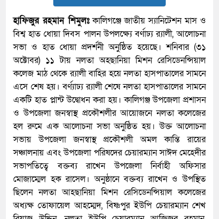
হাফিজুর রহমান শিমুলঃ
কালিগঞ্জে জাতীয় স্যানিটেশন মাস ও
বিশ্ব হাত ধোয়া দিবস পালন উপলক্ষ্যে বর্ণাঢ্য র‌্যালী, আলোচনা
সভা ও হাত ধোয়া প্রদর্শনী অনুষ্ঠিত হয়েছে। শনিবার (৩১
অক্টোবর) ১১ টায় নলতা অহছানিয়া মিশন রেসিডেনন্সিয়াল
কলেজ মাঠ থেকে র‌্যালী বাহির হয়ে নলতা হাসপাতালের সামনে
এসে শেষ হয়। বর্ণ্যাঢ্য র‌্যালী শেষে নলতা হাসপাতালের সামনে
একটি হাত প্লান্ট উদ্বোধন করা হয়। কালিগঞ্জ উপজেলা প্রশাসন
ও উপজেলা জনস্বাস্থ প্রকৌশলীর আয়োজনে নলতা কলেজের
হল রুমে এক আলোচনা সভা অনুষ্ঠিত হয়। উক্ত আলোচনা
সভায় উপজেলা জনস্বাস্থ প্রকৌশলী অমল কান্তি রায়ের
সঞ্চালনায় এবং উপজেলা পরিষদের চেয়ারম্যান সাঈদ মেহেদীর
সভাপতিত্বে বক্তব্য রাখেন উপজেলা নির্বাহী অফিসার
মোজাম্মেল হক রাসেল। অনুষ্ঠানে বক্তব্য রাখেন ও উপস্থিত
ছিলেন নলতা আহছানিয়া মিশন রেসিডেনন্সিয়াল কলেজের
অধ্যক্ষ তোফায়েল আহম্মেদ, বিষ্ণপুর ইউপি চেয়ারম্যান শেখ
রিয়াজ উদ্দিন, নলতা ইউপি চেয়ারম্যান আজিজুর রহমান,