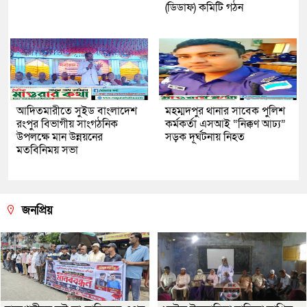
(ডিডাফ) কমিটি গঠন
আদিতমারীতে সুইড বাংলাদেশ
মহম্মদপুর থানার সাবেক পুলিশ
রংপুর বিভাগীয় সাংগঠনিক
কর্মকর্তা এসআই “নিক্কণ আঢ্য”
উপলক্ষে মান উন্নয়নের
সড়ক দূর্ঘটনায় নিহত
মতবিনিময় সভা
জনপ্রিয়