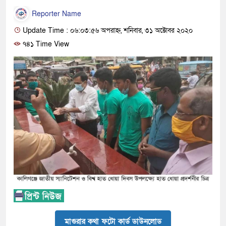
Reporter Name
Update Time : ০৬:০৩:৫৬ অপরাহ্ন, শনিবার, ৩১ অক্টোবর ২০২০
৭৪১ Time View
মাগুরার কথা ফটো কার্ড ডাউনলোড