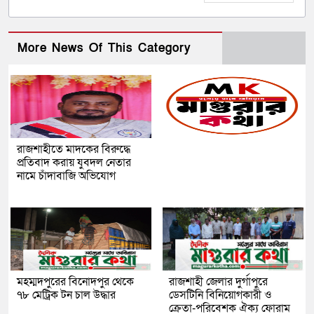
More News Of This Category
রাজশাহীতে মাদকের বিরুদ্ধে
প্রতিবাদ করায় যুবদল নেতার
নামে চাঁদাবাজি অভিযোগ
মহম্মদপুরের বিনোদপুর থেকে
রাজশাহী জেলার দুর্গাপুরে
৭৮ মেট্রিক টন চাল উদ্ধার
ডেসটিনি বিনিয়োগকারী ও
ক্রেতা-পরিবেশক ঐক্য ফোরাম