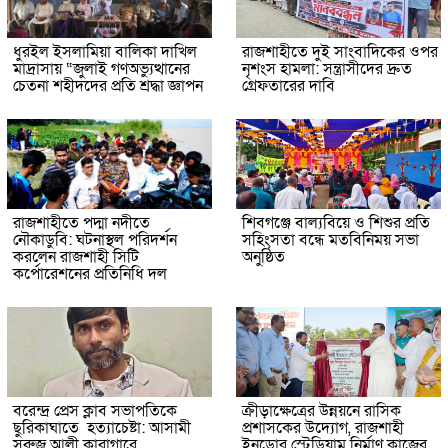
ধুরইল ইসলামিয়া বালিকা দাখিল
রাজশাহীতে দুই সাংবাদিকের ওপর
মাদ্রাসায় “জুলাই গণঅভ্যুত্থানের
নৃশংস হামলা: সন্ত্রাসীদের দ্রুত
চেতনা শহীদদের প্রতি শ্রদ্ধা জ্ঞাপন
গ্রেফতারের দাবি
রাজশাহীতে পদ্মা নদীতে
শিবগঞ্জে বাল্যবিয়ে ও শিশুর প্রতি
নৌকাডুবি: ঘটনাস্থল পরিদর্শন
সহিংসতা বন্ধে মতবিনিময় সভা
করলেন রাজশাহী সিটি
অনুষ্ঠিত
কর্পোরেশনের প্রতিনিধি দল
বরেন্দ্র প্রেস ক্লাব সভাপতিকে
ক্রীড়াক্ষেত্রের উন্নয়নে রাসিক
ছুরিকাঘাতে হত্যাচেষ্টা: আসামী
প্রশাসকের উদ্যোগ, রাজশাহী
সুরুজ আলী কারাগারে
ইনডোর স্টেডিয়াম নির্মাণ কাজের