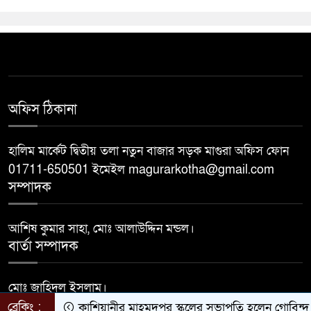
অফিস ঠিকানা
হালিম মার্কেট দ্বিতীয় তলা নতুন বাজার সড়ক মাগুরা অফিস ফোন
01711-650501 ইমেইল magurarkotha@gmail.com
সম্পাদক
আশিষ কুমার সাহা, মোঃ আলাউদ্দিন মন্ডল।
বার্তা সম্পাদক
মোঃ জাহিদুল ইসলাম।
Developed by
BDiT
ব্রেকিং :
কাশিয়ানীর মাহমুদপুর স্কুলের সভাপতি হলেন গোবিন্দ কির্ত্ত