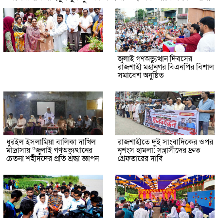
জুলাই গণঅভ্যুত্থান দিবসের
রাজশাহী মহানগর বিএনপির বিশাল
সমাবেশ অনুষ্ঠিত
ধুরইল ইসলামিয়া বালিকা দাখিল
রাজশাহীতে দুই সাংবাদিকের ওপর
মাদ্রাসায় “জুলাই গণঅভ্যুত্থানের
নৃশংস হামলা: সন্ত্রাসীদের দ্রুত
চেতনা শহীদদের প্রতি শ্রদ্ধা জ্ঞাপন
গ্রেফতারের দাবি