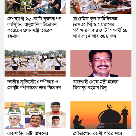
দেশব্যাপী ২৫ কোটি বৃক্ষরোপণ
মাধ্যমিক স্কুল সার্টিফিকেট
কর্মসূচির আনুষ্ঠানিক উদ্বোধন
(এসএসসি) ও সমমানের
করেছেন প্রধানমন্ত্রী তারেক
পরীক্ষায় এবার মোট শিক্ষার্থী ১৮
রহমান
লাখ ৫৭ হাজার ৩৪৪ জন
জাতীয় স্মৃতিসৌধে স্পীকার ও
রাজশাহী থেকে মন্ত্রী হচ্ছেন
ডেপুটি স্পীকারের শ্রদ্ধা নিবেদন
মিজানুর রহমান মিনু
রাজশাহীর ৬টি আসনের
সৌভাগ্যের রজনী পবিত্র শবে