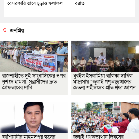
বেসরকারি ভাবে চূড়ান্ত ফলাফল
বরাত
জনপ্রিয়
রাজশাহীতে দুই সাংবাদিকের ওপর
ধুরইল ইসলামিয়া বালিকা দাখিল
নৃশংস হামলা: সন্ত্রাসীদের দ্রুত
মাদ্রাসায় “জুলাই গণঅভ্যুত্থানের
গ্রেফতারের দাবি
চেতনা শহীদদের প্রতি শ্রদ্ধা জ্ঞাপন
কাশিয়ানীর মাহমুদপুর স্কুলের
জুলাই গণঅভ্যুত্থান দিবসের