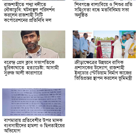
রাজশাহীতে পদ্মা নদীতে
শিবগঞ্জে বাল্যবিয়ে ও শিশুর প্রতি
নৌকাডুবি: ঘটনাস্থল পরিদর্শন
সহিংসতা বন্ধে মতবিনিময় সভা
করলেন রাজশাহী সিটি
অনুষ্ঠিত
কর্পোরেশনের প্রতিনিধি দল
বরেন্দ্র প্রেস ক্লাব সভাপতিকে
ক্রীড়াক্ষেত্রের উন্নয়নে রাসিক
ছুরিকাঘাতে হত্যাচেষ্টা: আসামী
প্রশাসকের উদ্যোগ, রাজশাহী
সুরুজ আলী কারাগারে
ইনডোর স্টেডিয়াম নির্মাণ কাজের
ভিত্তিপ্রস্তর স্থাপন করলেন ভূমিমন্ত্রী
বাগমারায় প্রতিবেশীর উপর মাদক
ব্যবসায়ীদের হামলা ও ছিনতাইয়ের
অভিযোগ