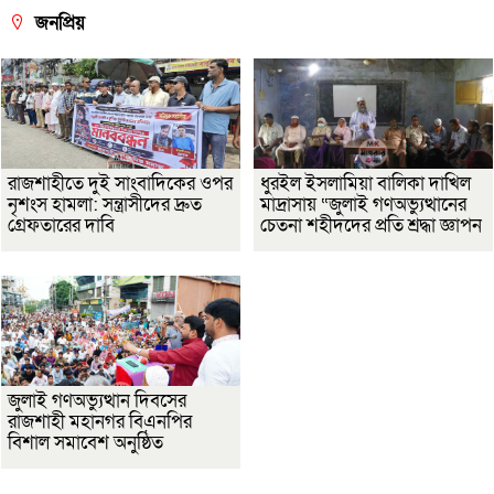
জনপ্রিয়
রাজশাহীতে দুই সাংবাদিকের ওপর
ধুরইল ইসলামিয়া বালিকা দাখিল
নৃশংস হামলা: সন্ত্রাসীদের দ্রুত
মাদ্রাসায় “জুলাই গণঅভ্যুত্থানের
গ্রেফতারের দাবি
চেতনা শহীদদের প্রতি শ্রদ্ধা জ্ঞাপন
জুলাই গণঅভ্যুত্থান দিবসের
রাজশাহী মহানগর বিএনপির
বিশাল সমাবেশ অনুষ্ঠিত