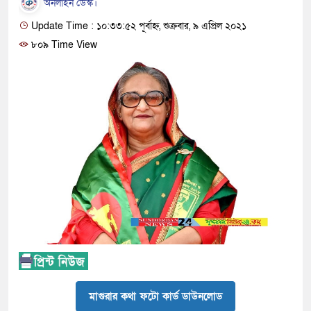
অনলাইন ডেস্ক।
Update Time : ১০:৩৩:৫২ পূর্বাহ্ন, শুক্রবার, ৯ এপ্রিল ২০২১
৮০৯ Time View
মাগুরার কথা ফটো কার্ড ডাউনলোড