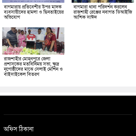
বাগমারায় প্রতিবেশীর উপর মাদক
বাগমারা থানা পরিদর্শন করলেন
ব্যবসায়ীদের হামলা ও ছিনতাইয়ের
রাজশাহী রেঞ্জের নবাগত ডিআইজি
অভিযোগ
আশিক সাঈদ
রাজশাহীর মোহনপুরে জেলা
প্রশাসকের মতবিনিময় সভা, ক্ষুদ্র
নৃগোষ্ঠীদের মাঝে সেলাই মেশিন ও
বাইসাইকেল বিতরণ
অফিস ঠিকানা