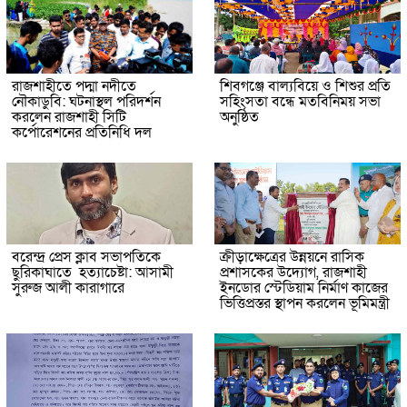
রাজশাহীতে পদ্মা নদীতে
শিবগঞ্জে বাল্যবিয়ে ও শিশুর প্রতি
নৌকাডুবি: ঘটনাস্থল পরিদর্শন
সহিংসতা বন্ধে মতবিনিময় সভা
করলেন রাজশাহী সিটি
অনুষ্ঠিত
কর্পোরেশনের প্রতিনিধি দল
বরেন্দ্র প্রেস ক্লাব সভাপতিকে
ক্রীড়াক্ষেত্রের উন্নয়নে রাসিক
ছুরিকাঘাতে হত্যাচেষ্টা: আসামী
প্রশাসকের উদ্যোগ, রাজশাহী
সুরুজ আলী কারাগারে
ইনডোর স্টেডিয়াম নির্মাণ কাজের
ভিত্তিপ্রস্তর স্থাপন করলেন ভূমিমন্ত্রী