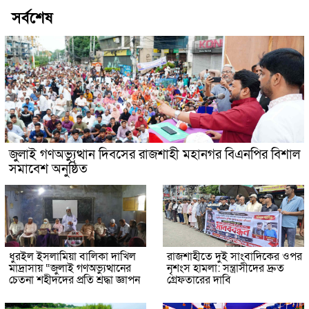
সর্বশেষ
জুলাই গণঅভ্যুত্থান দিবসের রাজশাহী মহানগর বিএনপির বিশাল
সমাবেশ অনুষ্ঠিত
ধুরইল ইসলামিয়া বালিকা দাখিল
রাজশাহীতে দুই সাংবাদিকের ওপর
মাদ্রাসায় “জুলাই গণঅভ্যুত্থানের
নৃশংস হামলা: সন্ত্রাসীদের দ্রুত
চেতনা শহীদদের প্রতি শ্রদ্ধা জ্ঞাপন
গ্রেফতারের দাবি