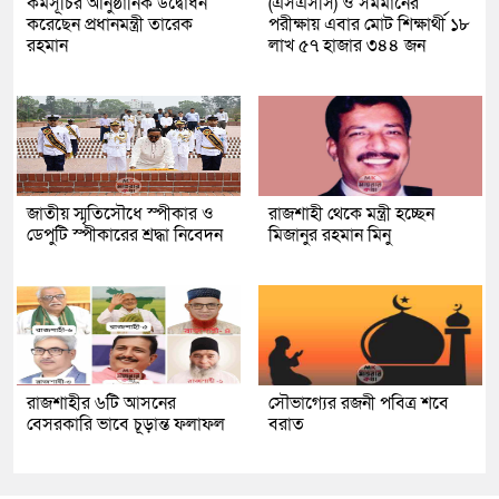
কর্মসূচির আনুষ্ঠানিক উদ্বোধন
(এসএসসি) ও সমমানের
করেছেন প্রধানমন্ত্রী তারেক
পরীক্ষায় এবার মোট শিক্ষার্থী ১৮
রহমান
লাখ ৫৭ হাজার ৩৪৪ জন
জাতীয় স্মৃতিসৌধে স্পীকার ও
রাজশাহী থেকে মন্ত্রী হচ্ছেন
ডেপুটি স্পীকারের শ্রদ্ধা নিবেদন
মিজানুর রহমান মিনু
রাজশাহীর ৬টি আসনের
সৌভাগ্যের রজনী পবিত্র শবে
বেসরকারি ভাবে চূড়ান্ত ফলাফল
বরাত