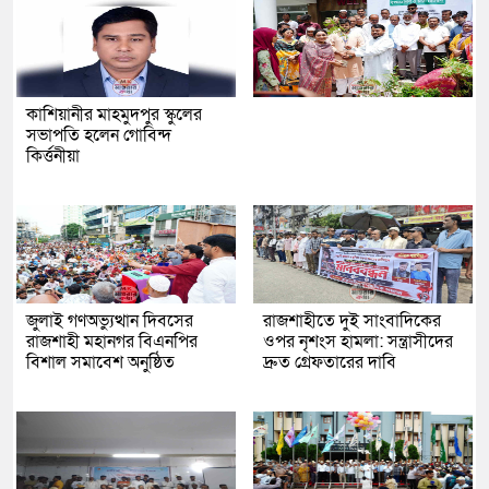
কাশিয়ানীর মাহমুদপুর স্কুলের
সভাপতি হলেন গোবিন্দ
কির্ত্তনীয়া
জুলাই গণঅভ্যুত্থান দিবসের
রাজশাহীতে দুই সাংবাদিকের
রাজশাহী মহানগর বিএনপির
ওপর নৃশংস হামলা: সন্ত্রাসীদের
বিশাল সমাবেশ অনুষ্ঠিত
দ্রুত গ্রেফতারের দাবি