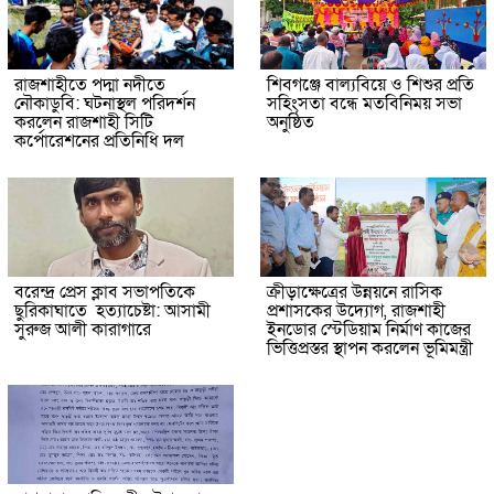
রাজশাহীতে পদ্মা নদীতে
শিবগঞ্জে বাল্যবিয়ে ও শিশুর প্রতি
নৌকাডুবি: ঘটনাস্থল পরিদর্শন
সহিংসতা বন্ধে মতবিনিময় সভা
করলেন রাজশাহী সিটি
অনুষ্ঠিত
কর্পোরেশনের প্রতিনিধি দল
বরেন্দ্র প্রেস ক্লাব সভাপতিকে
ক্রীড়াক্ষেত্রের উন্নয়নে রাসিক
ছুরিকাঘাতে হত্যাচেষ্টা: আসামী
প্রশাসকের উদ্যোগ, রাজশাহী
সুরুজ আলী কারাগারে
ইনডোর স্টেডিয়াম নির্মাণ কাজের
ভিত্তিপ্রস্তর স্থাপন করলেন ভূমিমন্ত্রী