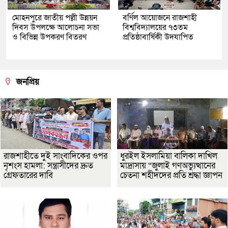
মোহনপুরে জাতীয় পল্লী উন্নয়ন
বর্ণিল আয়োজনে রাজশাহী
দিবস উপলক্ষে আলোচনা সভা
বিশ্ববিদ্যালয়ের ৭৩তম
ও বিভিন্ন উপকরণ বিতরণ
প্রতিষ্ঠাবার্ষিকী উদযাপিত
জনপ্রিয়
রাজশাহীতে দুই সাংবাদিকের ওপর
ধুরইল ইসলামিয়া বালিকা দাখিল
নৃশংস হামলা: সন্ত্রাসীদের দ্রুত
মাদ্রাসায় “জুলাই গণঅভ্যুত্থানের
গ্রেফতারের দাবি
চেতনা শহীদদের প্রতি শ্রদ্ধা জ্ঞাপন