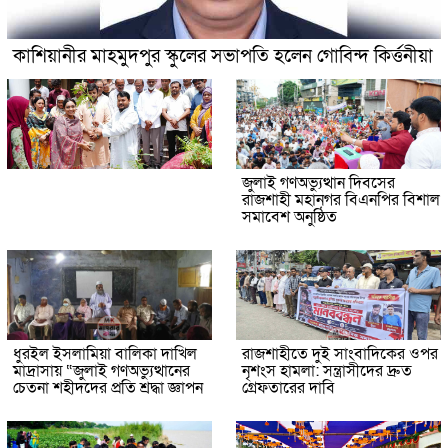
কাশিয়ানীর মাহমুদপুর স্কুলের সভাপতি হলেন গোবিন্দ কির্ত্তনীয়া
জুলাই গণঅভ্যুত্থান দিবসের
রাজশাহী মহানগর বিএনপির বিশাল
সমাবেশ অনুষ্ঠিত
ধুরইল ইসলামিয়া বালিকা দাখিল
রাজশাহীতে দুই সাংবাদিকের ওপর
মাদ্রাসায় “জুলাই গণঅভ্যুত্থানের
নৃশংস হামলা: সন্ত্রাসীদের দ্রুত
চেতনা শহীদদের প্রতি শ্রদ্ধা জ্ঞাপন
গ্রেফতারের দাবি