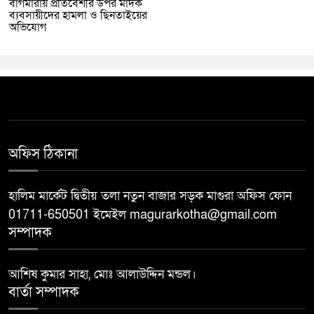
বাগমারায় প্রতিবেশীর উপর মাদক
ব্যবসায়ীদের হামলা ও ছিনতাইয়ের
অভিযোগ
অফিস ঠিকানা
হালিম মার্কেট দ্বিতীয় তলা নতুন বাজার সড়ক মাগুরা অফিস ফোন
01711-650501 ইমেইল magurarkotha@gmail.com
সম্পাদক
আশিষ কুমার সাহা, মোঃ আলাউদ্দিন মন্ডল।
বার্তা সম্পাদক