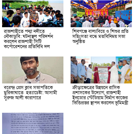
রাজশাহীতে পদ্মা নদীতে
শিবগঞ্জে বাল্যবিয়ে ও শিশুর প্রতি
নৌকাডুবি: ঘটনাস্থল পরিদর্শন
সহিংসতা বন্ধে মতবিনিময় সভা
করলেন রাজশাহী সিটি
অনুষ্ঠিত
কর্পোরেশনের প্রতিনিধি দল
বরেন্দ্র প্রেস ক্লাব সভাপতিকে
ক্রীড়াক্ষেত্রের উন্নয়নে রাসিক
ছুরিকাঘাতে হত্যাচেষ্টা: আসামী
প্রশাসকের উদ্যোগ, রাজশাহী
সুরুজ আলী কারাগারে
ইনডোর স্টেডিয়াম নির্মাণ কাজের
ভিত্তিপ্রস্তর স্থাপন করলেন ভূমিমন্ত্রী