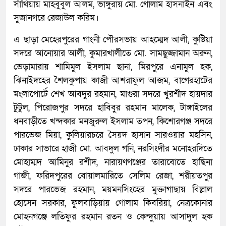
সাঁথিয়ায় মাহবুবুল আলম, ভাঙ্গুরায় মো. গোলাম হাসনাইন এবং
সুজানগরে রেজাউল করিম।
এ ছাড়া মেহেরপুরের গাংনী পৌরসভায় আহম্মেদ আলী, কুষ্টিয়া
সদরে আনোয়ার আলী, কুমারখালীতে মো. সামছুজ্জামান অরুন,
ভেড়ামারায় শামিমুল ইসলাম ছানা, মিরপুরে এনামুল হক,
ঝিনাইদহের শৈলকুপায় কাজী আশরাফুল আজম, বাগেরহাটের
মংলাপোর্টে শেখ আবদুর রহমান, মাগুরা সদরে খুরশীদ হায়দার
টুটুল, পিরোজপুর সদরে হাবিবুর রহমান মালেক, টাঙ্গাইলের
ধনবাড়ীতে খন্দকার মনজুরুল ইসলাম তপন, কিশোরগঞ্জ সদরে
পারভেজ মিয়া, কুলিয়ারচরে সৈয়দ হাসান সারওয়ার মহসিন,
ঢাকার সাভারে হাজী মো. আবদুল গনি, নরসিংদীর মনোহরদিতে
মোহাম্মদ আমিনুর রশীদ, নারায়ণগঞ্জের তারাবোতে হাছিনা
গাজী, ফরিদপুরের বোয়ালমারিতে সেলিম রেজা, শরীয়তপুর
সদরে পারভেজ রহমান, ময়মনসিংহের মুক্তাগাছায় বিল্লাল
হোসেন সরকার, ফুলবাড়িয়ায় গোলাম কিবরিয়া, নেত্রকোনার
মোহনগঞ্জে লতিফুর রহমান রতন ও কেন্দুয়ায় আসাদুল হক