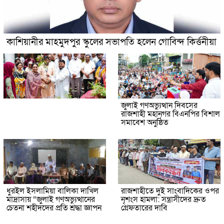
কাশিয়ানীর মাহমুদপুর স্কুলের সভাপতি হলেন গোবিন্দ কির্ত্তনীয়া
জুলাই গণঅভ্যুত্থান দিবসের
রাজশাহী মহানগর বিএনপির বিশাল
সমাবেশ অনুষ্ঠিত
ধুরইল ইসলামিয়া বালিকা দাখিল
রাজশাহীতে দুই সাংবাদিকের ওপর
মাদ্রাসায় “জুলাই গণঅভ্যুত্থানের
নৃশংস হামলা: সন্ত্রাসীদের দ্রুত
চেতনা শহীদদের প্রতি শ্রদ্ধা জ্ঞাপন
গ্রেফতারের দাবি