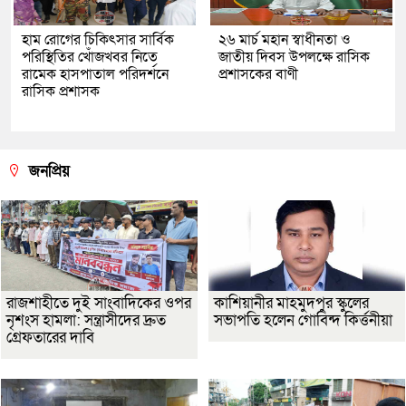
হাম রোগের চিকিৎসার সার্বিক
২৬ মার্চ মহান স্বাধীনতা ও
পরিস্থিতির খোঁজখবর নিতে
জাতীয় দিবস উপলক্ষে রাসিক
রামেক হাসপাতাল পরিদর্শনে
প্রশাসকের বাণী
রাসিক প্রশাসক
জনপ্রিয়
রাজশাহীতে দুই সাংবাদিকের ওপর
কাশিয়ানীর মাহমুদপুর স্কুলের
নৃশংস হামলা: সন্ত্রাসীদের দ্রুত
সভাপতি হলেন গোবিন্দ কির্ত্তনীয়া
গ্রেফতারের দাবি