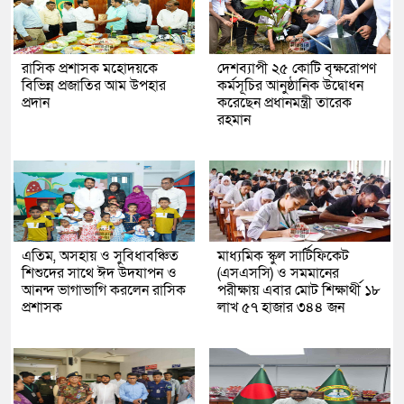
রাসিক প্রশাসক মহোদয়কে
দেশব্যাপী ২৫ কোটি বৃক্ষরোপণ
বিভিন্ন প্রজাতির আম উপহার
কর্মসূচির আনুষ্ঠানিক উদ্বোধন
প্রদান
করেছেন প্রধানমন্ত্রী তারেক
রহমান
এতিম, অসহায় ও সুবিধাবঞ্চিত
মাধ্যমিক স্কুল সার্টিফিকেট
শিশুদের সাথে ঈদ উদযাপন ও
(এসএসসি) ও সমমানের
আনন্দ ভাগাভাগি করলেন রাসিক
পরীক্ষায় এবার মোট শিক্ষার্থী ১৮
প্রশাসক
লাখ ৫৭ হাজার ৩৪৪ জন