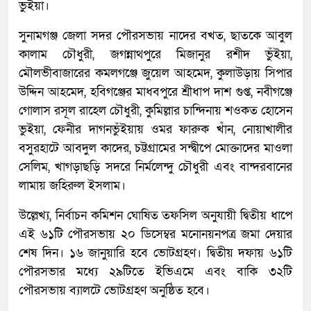
ভুইয়া।
সুনামগঞ্জ জেলা সদর পৌরসভায় নাদের বখত, ছাতকে আবুল
কালাম চৌধুরী, জগন্নাথপুরে মিজানুর রশীদ ভুঁইয়া,
মৌলভীবাজারের কমলগঞ্জে জুয়েল আহমেদ, কুলাউড়ায় সিপার
উদ্দিন আহমেদ, হবিগঞ্জের মাধবপুরে শ্রীধাপ দাশ গুপ্ত, নবীগঞ্জে
গোলাস রসূল রাহেল চৌধুরী, কুমিল্লার চান্দিনায় শওকত হোসেন
ভুইয়া, ফেনীর দাগনভুঁইয়ায় ওমর ফারুক খাঁন, নোয়াখালীর
বসুরহাটে আবদুল কাদের, চট্টগ্রামের সন্দ্বীপে মোক্তাদের মাওলা
সেলিম, খাগড়াছড়ি সদরে নির্মলেন্দু চৌধুরী এবং বান্দরবানের
লামায় জহিরুল ইসলাম।
উল্লেখ্য, নির্বাচন কমিশন ঘোষিত তফসিল অনুযায়ী দ্বিতীয় ধাপে
এই ৬১টি পৌরসভায় ২০ ডিসেম্বর মনোনয়নপত্র জমা দেয়ার
শেষ দিন। ১৬ জানুয়ারি হবে ভোটগ্রহণ। দ্বিতীয় দফায় ৬১টি
পৌরসভার মধ্যে ২৯টিতে ইভিএমে এবং বাকি ৩২টি
পৌরসভায় ব্যালটে ভোটগ্রহণ অনুষ্ঠিত হবে।