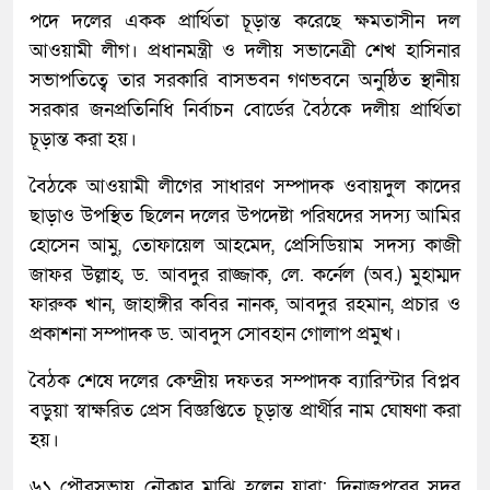
পদে দলের একক প্রার্থিতা চূড়ান্ত করেছে ক্ষমতাসীন দল
আওয়ামী লীগ। প্রধানমন্ত্রী ও দলীয় সভানেত্রী শেখ হাসিনার
সভাপতিত্বে তার সরকারি বাসভবন গণভবনে অনুষ্ঠিত স্থানীয়
সরকার জনপ্রতিনিধি নির্বাচন বোর্ডের বৈঠকে দলীয় প্রার্থিতা
চূড়ান্ত করা হয়।
বৈঠকে আওয়ামী লীগের সাধারণ সম্পাদক ওবায়দুল কাদের
ছাড়াও উপস্থিত ছিলেন দলের উপদেষ্টা পরিষদের সদস্য আমির
হোসেন আমু, তোফায়েল আহমেদ, প্রেসিডিয়াম সদস্য কাজী
জাফর উল্লাহ, ড. আবদুর রাজ্জাক, লে. কর্নেল (অব.) মুহাম্মদ
ফারুক খান, জাহাঙ্গীর কবির নানক, আবদুর রহমান, প্রচার ও
প্রকাশনা সম্পাদক ড. আবদুস সোবহান গোলাপ প্রমুখ।
বৈঠক শেষে দলের কেন্দ্রীয় দফতর সম্পাদক ব্যারিস্টার বিপ্লব
বড়ুয়া স্বাক্ষরিত প্রেস বিজ্ঞপ্তিতে চূড়ান্ত প্রার্থীর নাম ঘোষণা করা
হয়।
৬১ পৌরসভায় নৌকার মাঝি হলেন যারা: দিনাজপুরের সদর