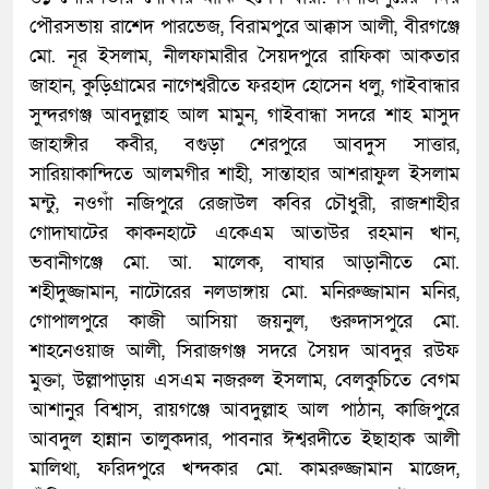
পৌরসভায় রাশেদ পারভেজ, বিরামপুরে আক্কাস আলী, বীরগঞ্জে
মো. নূর ইসলাম, নীলফামারীর সৈয়দপুরে রাফিকা আকতার
জাহান, কুড়িগ্রামের নাগেশ্বরীতে ফরহাদ হোসেন ধলু, গাইবান্ধার
সুন্দরগঞ্জ আবদুল্লাহ আল মামুন, গাইবান্ধা সদরে শাহ মাসুদ
জাহাঙ্গীর কবীর, বগুড়া শেরপুরে আবদুস সাত্তার,
সারিয়াকান্দিতে আলমগীর শাহী, সান্তাহার আশরাফুল ইসলাম
মন্টু, নওগাঁ নজিপুরে রেজাউল কবির চৌধুরী, রাজশাহীর
গোদাঘাটের কাকনহাটে একেএম আতাউর রহমান খান,
ভবানীগঞ্জে মো. আ. মালেক, বাঘার আড়ানীতে মো.
শহীদুজ্জামান, নাটোরের নলডাঙ্গায় মো. মনিরুজ্জামান মনির,
গোপালপুরে কাজী আসিয়া জয়নুল, গুরুদাসপুরে মো.
শাহনেওয়াজ আলী, সিরাজগঞ্জ সদরে সৈয়দ আবদুর রউফ
মুক্তা, উল্লাপাড়ায় এসএম নজরুল ইসলাম, বেলকুচিতে বেগম
আশানুর বিশ্বাস, রায়গঞ্জে আবদুল্লাহ আল পাঠান, কাজিপুরে
আবদুল হান্নান তালুকদার, পাবনার ঈশ্বরদীতে ইছাহাক আলী
মালিথা, ফরিদপুরে খন্দকার মো. কামরুজ্জামান মাজেদ,