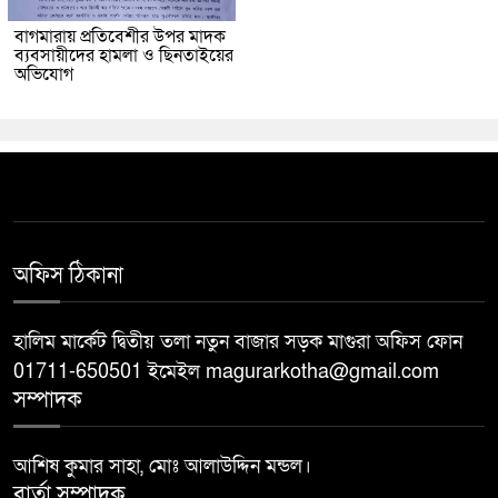
বাগমারায় প্রতিবেশীর উপর মাদক
ব্যবসায়ীদের হামলা ও ছিনতাইয়ের
অভিযোগ
অফিস ঠিকানা
হালিম মার্কেট দ্বিতীয় তলা নতুন বাজার সড়ক মাগুরা অফিস ফোন
01711-650501 ইমেইল magurarkotha@gmail.com
সম্পাদক
আশিষ কুমার সাহা, মোঃ আলাউদ্দিন মন্ডল।
বার্তা সম্পাদক