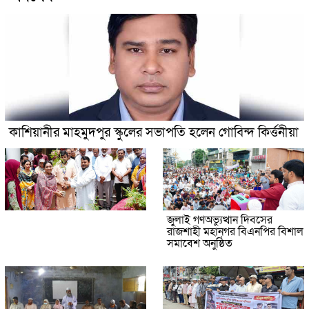
কাশিয়ানীর মাহমুদপুর স্কুলের সভাপতি হলেন গোবিন্দ কির্ত্তনীয়া
জুলাই গণঅভ্যুত্থান দিবসের
রাজশাহী মহানগর বিএনপির বিশাল
সমাবেশ অনুষ্ঠিত