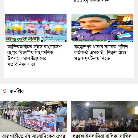
(ডিডাফ) কমিটি গঠন
আদিতমারীতে সুইড বাংলাদেশ
মহম্মদপুর থানার সাবেক পুলিশ
রংপুর বিভাগীয় সাংগঠনিক
কর্মকর্তা এসআই “নিক্কণ আঢ্য”
উপলক্ষে মান উন্নয়নের
সড়ক দূর্ঘটনায় নিহত
মতবিনিময় সভা
জনপ্রিয়
রাজশাহীতে দুই সাংবাদিকের ওপর
ধুরইল ইসলামিয়া বালিকা দাখিল