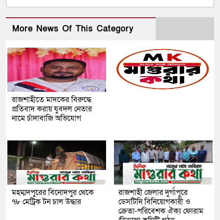
More News Of This Category
রাজশাহীতে মাদকের বিরুদ্ধে
প্রতিবাদ করায় যুবদল নেতার
নামে চাঁদাবাজি অভিযোগ
মহম্মদপুরের বিনোদপুর থেকে
রাজশাহী জেলার দুর্গাপুরে
৭৮ মেট্রিক টন চাল উদ্ধার
ডেসটিনি বিনিয়োগকারী ও
ক্রেতা-পরিবেশক ঐক্য ফোরাম