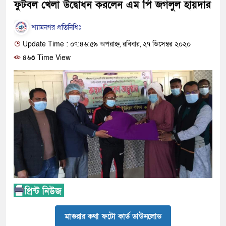
ফুটবল খেলা উদ্বোধন করলেন এম পি জগলুল হায়দার
শ্যামনগর প্রতিনিধিঃ
Update Time : ০৭:৪৬:৫৯ অপরাহ্ন, রবিবার, ২৭ ডিসেম্বর ২০২০
৪৬৩ Time View
মাগুরার কথা ফটো কার্ড ডাউনলোড