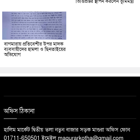
ভিত্তিপ্রস্তর স্থাপন করলেন ভূমিমন্ত্রী
বাগমারায় প্রতিবেশীর উপর মাদক
ব্যবসায়ীদের হামলা ও ছিনতাইয়ের
অভিযোগ
অফিস ঠিকানা
হালিম মার্কেট দ্বিতীয় তলা নতুন বাজার সড়ক মাগুরা অফিস ফোন
01711-650501 ইমেইল magurarkotha@gmail.com