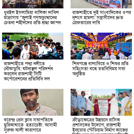
ধুরইল ইসলামিয়া বালিকা দাখিল
রাজশাহীতে দুই সাংবাদিকের ওপর
মাদ্রাসায় “জুলাই গণঅভ্যুত্থানের
নৃশংস হামলা: সন্ত্রাসীদের দ্রুত
চেতনা শহীদদের প্রতি শ্রদ্ধা জ্ঞাপন
গ্রেফতারের দাবি
রাজশাহীতে পদ্মা নদীতে
শিবগঞ্জে বাল্যবিয়ে ও শিশুর প্রতি
নৌকাডুবি: ঘটনাস্থল পরিদর্শন
সহিংসতা বন্ধে মতবিনিময় সভা
করলেন রাজশাহী সিটি
অনুষ্ঠিত
কর্পোরেশনের প্রতিনিধি দল
বরেন্দ্র প্রেস ক্লাব সভাপতিকে
ক্রীড়াক্ষেত্রের উন্নয়নে রাসিক
ছুরিকাঘাতে হত্যাচেষ্টা: আসামী
প্রশাসকের উদ্যোগ, রাজশাহী
সুরুজ আলী কারাগারে
ইনডোর স্টেডিয়াম নির্মাণ কাজের