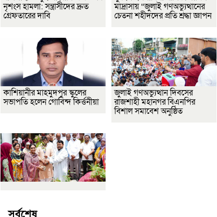
নৃশংস হামলা: সন্ত্রাসীদের দ্রুত
মাদ্রাসায় “জুলাই গণঅভ্যুত্থানের
গ্রেফতারের দাবি
চেতনা শহীদদের প্রতি শ্রদ্ধা জ্ঞাপন
কাশিয়ানীর মাহমুদপুর স্কুলের
জুলাই গণঅভ্যুত্থান দিবসের
সভাপতি হলেন গোবিন্দ কির্ত্তনীয়া
রাজশাহী মহানগর বিএনপির
বিশাল সমাবেশ অনুষ্ঠিত
সর্বশেষ