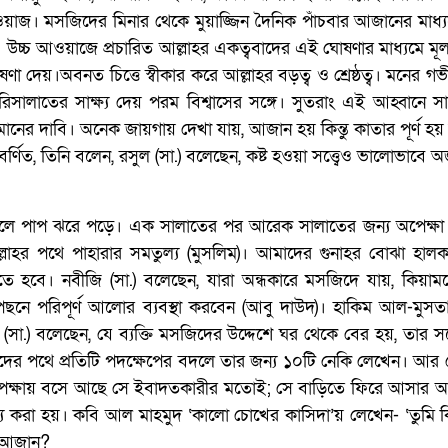
জ। মসজিদের মিনার থেকে মুয়াজ্জিন দৈনিক পাঁচবার আজানের মাধ্যমে
ন। উচ্চ আওয়াজে প্রচারিত আল্লাহর একত্ববাদের এই ঘোষণার মাধ্যমে মূল
ষণা দেয়।অবনত চিত্তে স্বীকার করে আল্লাহর বড়ত্ব ও শ্রেষ্ঠত্ব। মনের গ
িসালাতের সাক্ষ্য দেয় পরম বিশ্বাসের সঙ্গে। সুতরাং এই আহ্বানে স
নের দাবি। অনেক জায়গায় দেখা যায়, আজান হয় কিন্তু কাতার পূর্ণ হয়
 বর্ণিত, তিনি বলেন, রসুল (সা.) বলেছেন, কষ্ট হওয়া সত্ত্বেও ভালোভাবে 
েলে পাপ ঝরে পড়ে। এক সালাতের পর আরেক সালাতের জন্য অপেক্ষ
লাহর পথে পাহারার সমতুল্য (মুসলিম)। আমাদের গুনাহর বোঝা হাল
তে হবে। নবীজি (সা.) বলেছেন, যারা অন্ধকারে মসজিদে যায়, কিয়াম
েছনে পরিপূর্ণ আলোর ব্যবস্থা করবেন (আবু দাউদ)। হাকিম আল-মুসত
(সা.) বলেছেন, যে ব্যক্তি মসজিদের উদ্দেশে ঘর থেকে বের হয়, তার সঙ
 পথে প্রতিটি পদক্ষেপের বদলে তার জন্য ১০টি নেকি লেখেন। আর যে 
ক্ষায় বসে আছে সে ইবাদতকারীর মতোই; সে বাড়িতে ফিরে আসার আগ 
গণ্য করা হয়। কবি আল মাহমুদ ‘কালো চোখের কাসিদা’য় লেখেন- ‘তুমি 
র আজান?