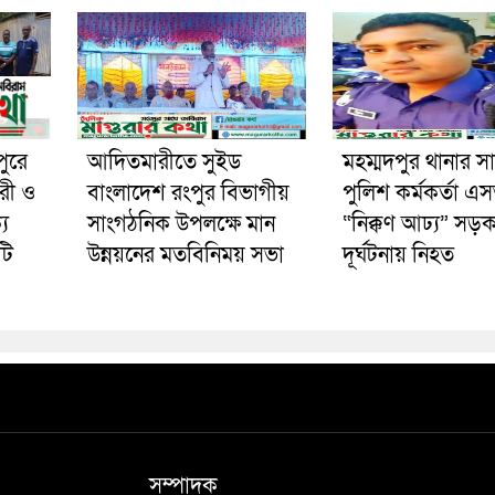
পুরে
আদিতমারীতে সুইড
মহম্মদপুর থানার স
রী ও
বাংলাদেশ রংপুর বিভাগীয়
পুলিশ কর্মকর্তা 
য
সাংগঠনিক উপলক্ষে মান
“নিক্কণ আঢ্য” সড়
টি
উন্নয়নের মতবিনিময় সভা
দূর্ঘটনায় নিহত
সম্পাদক