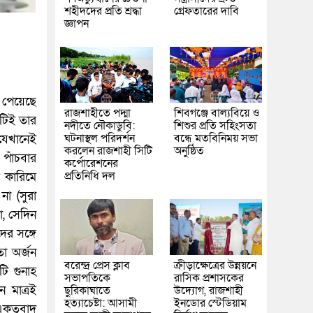
শহীদদের প্রতি শ্রদ্ধা
গ্রেফতারের দাবি
জ্ঞাপন
দ পেয়েছে
রাজশাহীতে পদ্মা
শিবগঞ্জে বাল্যবিয়ে ও
টিই তার
নদীতে নৌকাডুবি:
শিশুর প্রতি সহিংসতা
ঘটনাস্থল পরিদর্শন
বন্ধে মতবিনিময় সভা
যেখানেই
করলেন রাজশাহী সিটি
অনুষ্ঠিত
 পাঁচবার
কর্পোরেশনের
প্রতিনিধি দল
 কারিমে
না (সুরা
, সেদিন
ের সঙ্গে
তা অর্জন
বরেন্দ্র প্রেস ক্লাব
ক্রীড়াক্ষেত্রের উন্নয়নে
ি গুনাহ
সভাপতিকে
রাসিক প্রশাসকের
ন মাত্রই
ছুরিকাঘাতে
উদ্যোগ, রাজশাহী
হত্যাচেষ্টা: আসামী
ইনডোর স্টেডিয়াম
কত্ববাদ