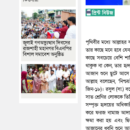
পৃথিবীর মধ্যে আল্লাহর
জুলাই গণঅভ্যুত্থান দিবসের
রাজশাহী মহানগর বিএনপির
তার কাছে মনে হবে যেন
বিশাল সমাবেশ অনুষ্ঠিত
কাছে সবচেয়ে বেশি শা
থাকুক না কেন, তার হৃদ
আজান শুনে ছুটে আসে 
আল্লাহ বলেছেন, ‘নিশ্
জিন-১৮)। রসুল (সা.) 
সাত শ্রেণির লোককে তিন
সম্পৃক্ত হৃদয়ের অধিকার
করে ফরজ নামাজ আদায় 
ক্ষমা করা হয় এবং দ্ব
আজানের ধ্বনি শুনে আ