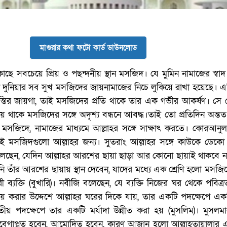
মাগুরার কথা ফটো কার্ড ডাউনলোড
 কাছে সবচেয়ে প্রিয় ও পছন্দনীয় স্থান মসজিদ। যে মুমিন নামাজের স্বা
 দুনিয়ার সব সুখ মসজিদের জায়নামাজের নিচে লুকিয়ে রাখা হয়েছে। এ
ন্তির জায়গা, তাই মসজিদের প্রতি থাকে তার এক গভীর আকর্ষণ। সে 
য় থাকে মসজিদের সঙ্গে অদৃশ্য বন্ধনে আবদ্ধ।তাই তো প্রতিদিন অন্তত
মসজিদে, নামাজের মাধ্যমে আল্লাহর সঙ্গে সাক্ষাৎ করতে। কোরআনুল
চয়ই মসজিদগুলো আল্লাহর জন্য। সুতরাং আল্লাহর সঙ্গে কাউকে ডেকো 
বলেছেন, যেদিন আল্লাহর আরশের ছায়া ছাড়া আর কোনো ছায়াই থাকবে না
ি তাঁর আরশের ছায়ায় স্থান দেবেন, যাদের মধ্যে এক শ্রেণি হলো মসজিদ
ী ব্যক্তি (বুখারি)। নবীজি বলেছেন, যে ব্যক্তি নিজের ঘর থেকে পবিত্র
করার উদ্দেশে আল্লাহর ঘরের দিকে যায়, তার একটি পদক্ষেপে একট
িতীয় পদক্ষেপে তার একটি মর্যাদা উন্নীত করা হয় (মুসলিম)। মুসলমা
বেগাপ্লুত হবেন, আমোদিত হবেন, কারণ আজান হলো আল্লাহতায়ালার এ