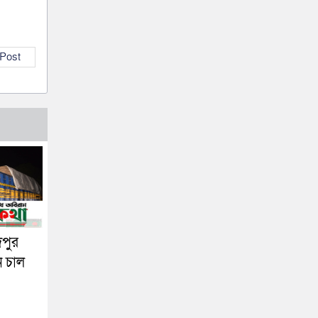
 Post
দপুর
ন চাল