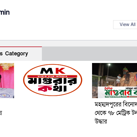
min
View All
s Category
মহম্মদপুরের বিনো
য়
থেকে ৭৮ মেট্রিক ট
উদ্ধার