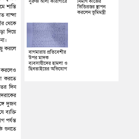
সুরুজ আলী কারাগারে
নির্মাণ কাজের
 শান্তি
ভিত্তিপ্রস্তর স্থাপন
করলেন ভূমিমন্ত্রী
ত বান্দা
ভীর থেকে
াড়া দিয়ে
 না।
অজু করলে
বাগমারায় প্রতিবেশীর
উপর মাদক
ব্যবসায়ীদের হামলা ও
ছিনতাইয়ের অভিযোগ
া করলেও
কা করতে
তের দিন
াদরাকের
্গে দুজন
ব্যক্তি
পর্যন্ত
কি শুনতে