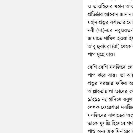
ও তাওহিদের মহান আওয়া
প্রতিষ্ঠার আহ্বান জানা
মহান প্রভুর বশ্যতার ঘো
নবী (সা.)-এর নবুওয়ত-র
জামাতে শামিল হওয়া ইমা
আবু হুরায়রা (রা.) থেকে
পাপ মুছে যায়।
বেশি বেশি মসজিদে গ
পাপ ঝরে যায়। তা আল্
প্রভুর দরজার ফকির হ
আল্লাহতায়ালা তাদের প
১/২১১ নং হাদিসে রসুল 
লেখক ফেরেশতা মসজিদের
মসজিদের সালাতের অপে
তাকে মুসল্লি হিসেবে 
পাও অন্য এক মিনারে