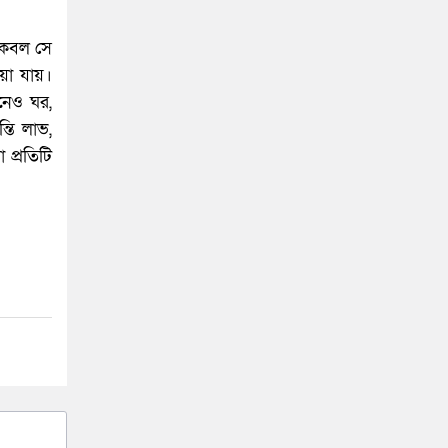
কেবল সে
য়া যায়।
নেও ঘর,
্তি লাভ,
 প্রতিটি