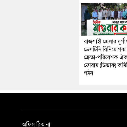
রাজশাহী জেলার দুর্গা
ডেসটিনি বিনিয়োগকা
ক্রেতা-পরিবেশক ঐক্
ফোরাম (ডিডাফ) কমি
গঠন
অফিস ঠিকানা