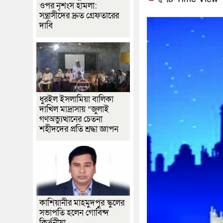
ওপর নৃশংস হামলা:
সন্ত্রাসীদের দ্রুত গ্রেফতারের
দাবি
ধুরইল ইসলামিয়া বালিকা
দাখিল মাদ্রাসায় “জুলাই
গণঅভ্যুত্থানের চেতনা
শহীদদের প্রতি শ্রদ্ধা জ্ঞাপন
কাশিয়ানীর মাহমুদপুর স্কুলের
সভাপতি হলেন গোবিন্দ
কির্ত্তনীয়া