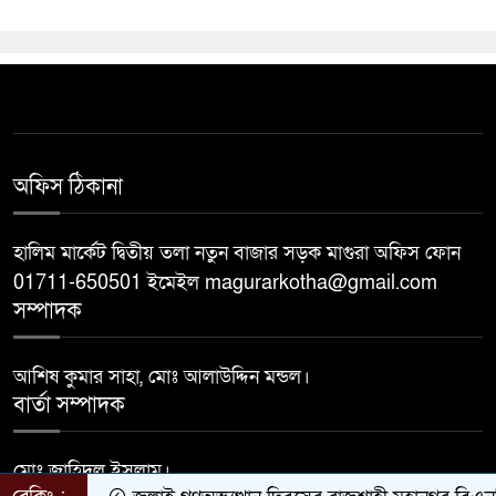
অফিস ঠিকানা
হালিম মার্কেট দ্বিতীয় তলা নতুন বাজার সড়ক মাগুরা অফিস ফোন
01711-650501 ইমেইল magurarkotha@gmail.com
সম্পাদক
আশিষ কুমার সাহা, মোঃ আলাউদ্দিন মন্ডল।
বার্তা সম্পাদক
মোঃ জাহিদুল ইসলাম।