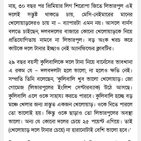
নাহ, ৩০ বছর পর প্রিমিয়ার লিগ শিরোপা জিতে লিভারপুল এই
দলেই সন্তুষ্ট থাকতে চায়, মেসি-নেইমারের মানের
খেলোয়াড়দেরও চায় না – ব্যাপারটা এমন নয়। আসলে বার্নস
বলতে চাইছেন, দলবদলের বাজারে কোনো খেলোয়াড়কে নিয়ে
প্রতিযোগিতায় নামবে না লিভারপুল। বড় অংক খরচ করে
কাউকে দলে টানার ইচ্ছাও নেই অ্যানফিল্ডের ক্লাবটির।
২৯ বছর বয়সী কুলিবালিকে দলে টানা নিয়ে বার্নেসের ভাবখানা
এ রকম যে – দলবদলটা হলে ভালো, না হলেও ক্ষতি নেই।
সম্প্রতি তিনি বলেছেন, ‌’কুলিবালি খুব ভালো খেলোয়াড়। জো
গোমেজ (লিভারপুলের ইংলিশ সেন্টারব্যাক) উঠে আসছে।
কুলিবালি এলে ওকে সাহায্য করতে পারবে। কুলিবালি হচ্ছে বড়
মঞ্চে খেলার জন্য প্রস্তুত একজন খেলোয়াড়। ওকে নিতে পারলে
তো ভালোই হয়। কিন্তু ওকে ছাড়াও তো লিভারপুলের অবস্থা
ভালো। অন্য যে কোনো দলের চেয়ে ২৫ পয়েন্ট এগিয়ে। তাই
(খেলোয়াড় দলে টানার চেয়ে) না হারানোটাই বেশি ভালো হবে।’