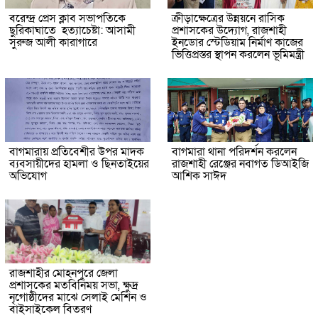
বরেন্দ্র প্রেস ক্লাব সভাপতিকে
ক্রীড়াক্ষেত্রের উন্নয়নে রাসিক
ছুরিকাঘাতে হত্যাচেষ্টা: আসামী
প্রশাসকের উদ্যোগ, রাজশাহী
সুরুজ আলী কারাগারে
ইনডোর স্টেডিয়াম নির্মাণ কাজের
ভিত্তিপ্রস্তর স্থাপন করলেন ভূমিমন্ত্রী
বাগমারায় প্রতিবেশীর উপর মাদক
বাগমারা থানা পরিদর্শন করলেন
ব্যবসায়ীদের হামলা ও ছিনতাইয়ের
রাজশাহী রেঞ্জের নবাগত ডিআইজি
অভিযোগ
আশিক সাঈদ
রাজশাহীর মোহনপুরে জেলা
প্রশাসকের মতবিনিময় সভা, ক্ষুদ্র
নৃগোষ্ঠীদের মাঝে সেলাই মেশিন ও
বাইসাইকেল বিতরণ