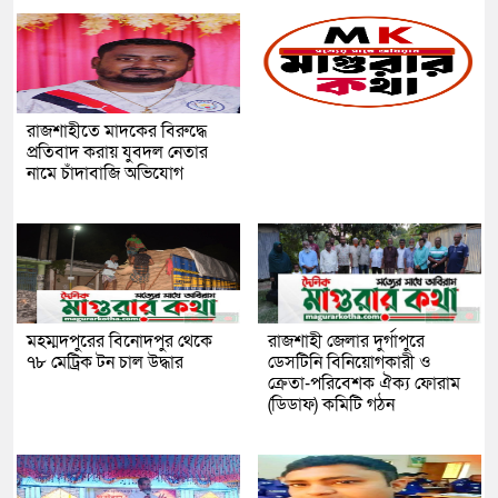
রাজশাহীতে মাদকের বিরুদ্ধে
প্রতিবাদ করায় যুবদল নেতার
নামে চাঁদাবাজি অভিযোগ
মহম্মদপুরের বিনোদপুর থেকে
রাজশাহী জেলার দুর্গাপুরে
৭৮ মেট্রিক টন চাল উদ্ধার
ডেসটিনি বিনিয়োগকারী ও
ক্রেতা-পরিবেশক ঐক্য ফোরাম
(ডিডাফ) কমিটি গঠন