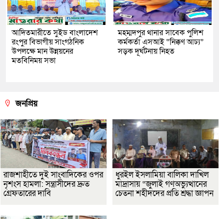
আদিতমারীতে সুইড বাংলাদেশ
মহম্মদপুর থানার সাবেক পুলিশ
রংপুর বিভাগীয় সাংগঠনিক
কর্মকর্তা এসআই “নিক্কণ আঢ্য”
উপলক্ষে মান উন্নয়নের
সড়ক দূর্ঘটনায় নিহত
মতবিনিময় সভা
জনপ্রিয়
রাজশাহীতে দুই সাংবাদিকের ওপর
ধুরইল ইসলামিয়া বালিকা দাখিল
নৃশংস হামলা: সন্ত্রাসীদের দ্রুত
মাদ্রাসায় “জুলাই গণঅভ্যুত্থানের
গ্রেফতারের দাবি
চেতনা শহীদদের প্রতি শ্রদ্ধা জ্ঞাপন