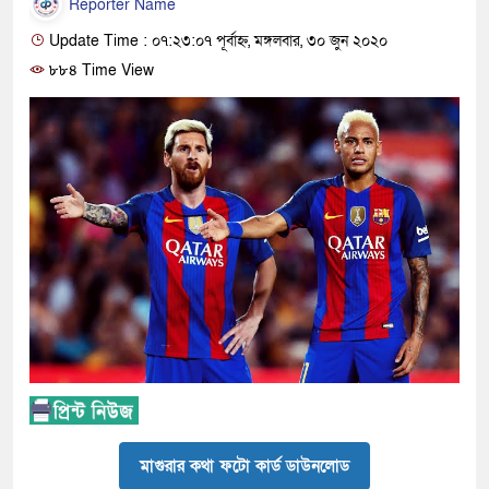
Reporter Name
Update Time : ০৭:২৩:০৭ পূর্বাহ্ন, মঙ্গলবার, ৩০ জুন ২০২০
৮৮৪ Time View
মাগুরার কথা ফটো কার্ড ডাউনলোড