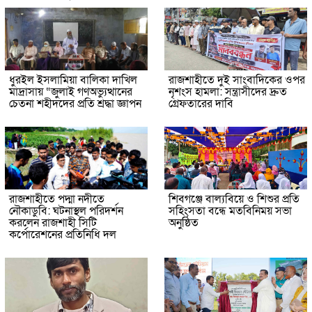
ধুরইল ইসলামিয়া বালিকা দাখিল
রাজশাহীতে দুই সাংবাদিকের ওপর
মাদ্রাসায় “জুলাই গণঅভ্যুত্থানের
নৃশংস হামলা: সন্ত্রাসীদের দ্রুত
চেতনা শহীদদের প্রতি শ্রদ্ধা জ্ঞাপন
গ্রেফতারের দাবি
রাজশাহীতে পদ্মা নদীতে
শিবগঞ্জে বাল্যবিয়ে ও শিশুর প্রতি
নৌকাডুবি: ঘটনাস্থল পরিদর্শন
সহিংসতা বন্ধে মতবিনিময় সভা
করলেন রাজশাহী সিটি
অনুষ্ঠিত
কর্পোরেশনের প্রতিনিধি দল