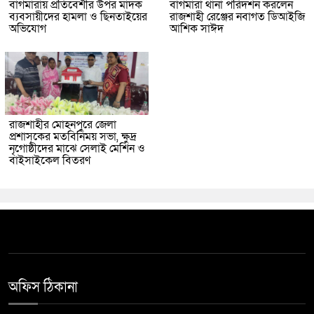
বাগমারায় প্রতিবেশীর উপর মাদক
বাগমারা থানা পরিদর্শন করলেন
ব্যবসায়ীদের হামলা ও ছিনতাইয়ের
রাজশাহী রেঞ্জের নবাগত ডিআইজি
অভিযোগ
আশিক সাঈদ
রাজশাহীর মোহনপুরে জেলা
প্রশাসকের মতবিনিময় সভা, ক্ষুদ্র
নৃগোষ্ঠীদের মাঝে সেলাই মেশিন ও
বাইসাইকেল বিতরণ
অফিস ঠিকানা