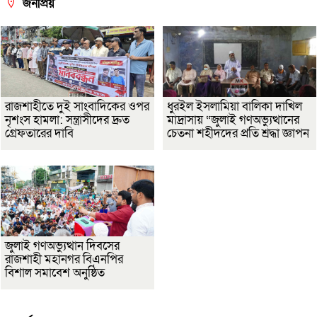
জনপ্রিয়
রাজশাহীতে দুই সাংবাদিকের ওপর
ধুরইল ইসলামিয়া বালিকা দাখিল
নৃশংস হামলা: সন্ত্রাসীদের দ্রুত
মাদ্রাসায় “জুলাই গণঅভ্যুত্থানের
গ্রেফতারের দাবি
চেতনা শহীদদের প্রতি শ্রদ্ধা জ্ঞাপন
জুলাই গণঅভ্যুত্থান দিবসের
রাজশাহী মহানগর বিএনপির
বিশাল সমাবেশ অনুষ্ঠিত