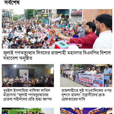
সর্বশেষ
জুলাই গণঅভ্যুত্থান দিবসের রাজশাহী মহানগর বিএনপির বিশাল
সমাবেশ অনুষ্ঠিত
ধুরইল ইসলামিয়া বালিকা দাখিল
রাজশাহীতে দুই সাংবাদিকের ওপর
মাদ্রাসায় “জুলাই গণঅভ্যুত্থানের
নৃশংস হামলা: সন্ত্রাসীদের দ্রুত
চেতনা শহীদদের প্রতি শ্রদ্ধা জ্ঞাপন
গ্রেফতারের দাবি