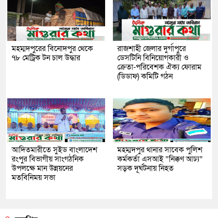
মহম্মদপুরের বিনোদপুর থেকে
রাজশাহী জেলার দুর্গাপুরে
৭৮ মেট্রিক টন চাল উদ্ধার
ডেসটিনি বিনিয়োগকারী ও
ক্রেতা-পরিবেশক ঐক্য ফোরাম
(ডিডাফ) কমিটি গঠন
আদিতমারীতে সুইড বাংলাদেশ
মহম্মদপুর থানার সাবেক পুলিশ
রংপুর বিভাগীয় সাংগঠনিক
কর্মকর্তা এসআই “নিক্কণ আঢ্য”
উপলক্ষে মান উন্নয়নের
সড়ক দূর্ঘটনায় নিহত
মতবিনিময় সভা