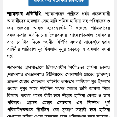
মাগুরার কথা ফটো কার্ড ডাউনলোড
শ্যামনগর প্রতিনিধি:
শ্যামনগরের পল্লীতে ধর্ষন প্রচেষ্টাকারী
আসামীদের হামলায় সেই মাটি শ্রমিক হাসিনা সহ পরিবারের ৩
জন গুরুতর আহত হয়েছে।ঘটনাটি ঘটেছে শ্যামনগরের
রমজাননগর ইউনিয়নের ভৈরবনগর গ্রামে।গতকাল সোমবার
রাত ৮ টার দিকে স্হানীয় ইউপি সদস্য( সাবেক)সোহরাব
বাহিনীর লাঠিয়াল নুর ইসলাম নুনুর নেতৃত্বে এ হামলার ঘটনা
ঘটে।
শ্যামনগর হাসপাতালে চিকিৎসাধীন নির্যাতিতা হাসিনা জানায়
,শ্যামনগর রমজাননগর ইউনিয়নের সোনাখালি গ্রামের ভূমিদস্যু
প্রাক্তন মেম্বার সোহরাব বাহিনীর অন্যতম লাঠিয়াল নুর ইসলাম
ওরফে নুনুর সাথে দীর্ঘদিন মৎস্য ঘেরের জমি জায়গা নিয়ে
বিরোধ থাকায় পথের কাঁটা হয়ে দাঁড়ায় হাসিনা বেগম ও তার
পরিবার। প্রাক্তন মেম্বার সোহরাব এর নির্দেশে পূর্ব
পরিকল্পিতভাবে দীর্ঘদিন ধরে সুযোগ সন্ধানী হয়ে হাসিনা
বেগমকে দুনিয়া থেকে সরানোর জন্য পরিকল্পনা করে আসছে।