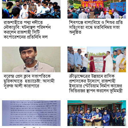
রাজশাহীতে পদ্মা নদীতে
শিবগঞ্জে বাল্যবিয়ে ও শিশুর প্রতি
নৌকাডুবি: ঘটনাস্থল পরিদর্শন
সহিংসতা বন্ধে মতবিনিময় সভা
করলেন রাজশাহী সিটি
অনুষ্ঠিত
কর্পোরেশনের প্রতিনিধি দল
বরেন্দ্র প্রেস ক্লাব সভাপতিকে
ক্রীড়াক্ষেত্রের উন্নয়নে রাসিক
ছুরিকাঘাতে হত্যাচেষ্টা: আসামী
প্রশাসকের উদ্যোগ, রাজশাহী
সুরুজ আলী কারাগারে
ইনডোর স্টেডিয়াম নির্মাণ কাজের
ভিত্তিপ্রস্তর স্থাপন করলেন ভূমিমন্ত্রী