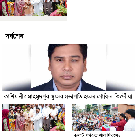
সর্বশেষ
কাশিয়ানীর মাহমুদপুর স্কুলের সভাপতি হলেন গোবিন্দ কির্ত্তনীয়া
জুলাই গণঅভ্যুত্থান দিবসের