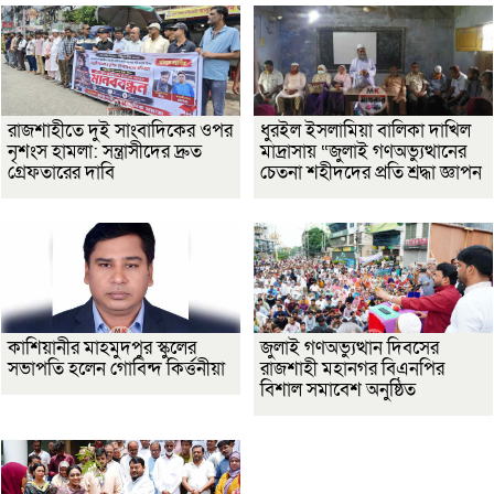
রাজশাহীতে দুই সাংবাদিকের ওপর
ধুরইল ইসলামিয়া বালিকা দাখিল
নৃশংস হামলা: সন্ত্রাসীদের দ্রুত
মাদ্রাসায় “জুলাই গণঅভ্যুত্থানের
গ্রেফতারের দাবি
চেতনা শহীদদের প্রতি শ্রদ্ধা জ্ঞাপন
কাশিয়ানীর মাহমুদপুর স্কুলের
জুলাই গণঅভ্যুত্থান দিবসের
সভাপতি হলেন গোবিন্দ কির্ত্তনীয়া
রাজশাহী মহানগর বিএনপির
বিশাল সমাবেশ অনুষ্ঠিত