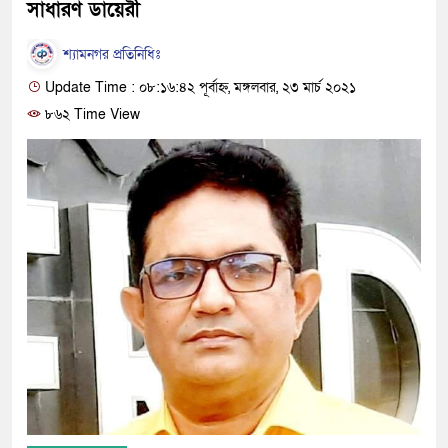
সাধারণ ডায়েরী
শ্যামনগর প্রতিনিধিঃ
Update Time : ০৮:১৬:৪২ পূর্বাহ্ন, মঙ্গলবার, ২৩ মার্চ ২০২১
৮৬২ Time View