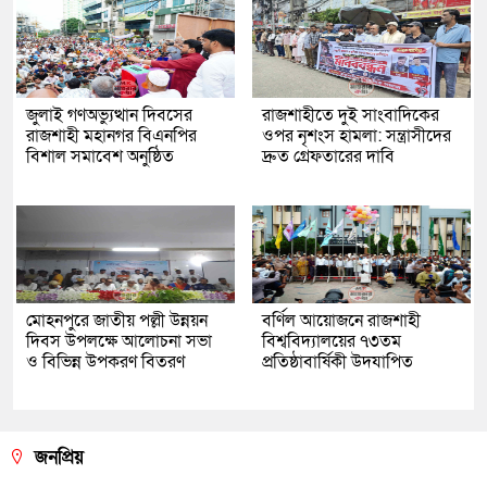
জুলাই গণঅভ্যুত্থান দিবসের
রাজশাহীতে দুই সাংবাদিকের
রাজশাহী মহানগর বিএনপির
ওপর নৃশংস হামলা: সন্ত্রাসীদের
বিশাল সমাবেশ অনুষ্ঠিত
দ্রুত গ্রেফতারের দাবি
মোহনপুরে জাতীয় পল্লী উন্নয়ন
বর্ণিল আয়োজনে রাজশাহী
দিবস উপলক্ষে আলোচনা সভা
বিশ্ববিদ্যালয়ের ৭৩তম
ও বিভিন্ন উপকরণ বিতরণ
প্রতিষ্ঠাবার্ষিকী উদযাপিত
জনপ্রিয়