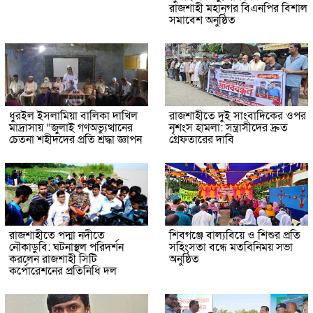
রাজশাহী মহানগর বিএনপির বিশাল
সমাবেশ অনুষ্ঠিত
ধুরইল ইসলামিয়া বালিকা দাখিল
রাজশাহীতে দুই সাংবাদিকের ওপর
মাদ্রাসায় “জুলাই গণঅভ্যুত্থানের
নৃশংস হামলা: সন্ত্রাসীদের দ্রুত
চেতনা শহীদদের প্রতি শ্রদ্ধা জ্ঞাপন
গ্রেফতারের দাবি
রাজশাহীতে পদ্মা নদীতে
শিবগঞ্জে বাল্যবিয়ে ও শিশুর প্রতি
নৌকাডুবি: ঘটনাস্থল পরিদর্শন
সহিংসতা বন্ধে মতবিনিময় সভা
করলেন রাজশাহী সিটি
অনুষ্ঠিত
কর্পোরেশনের প্রতিনিধি দল