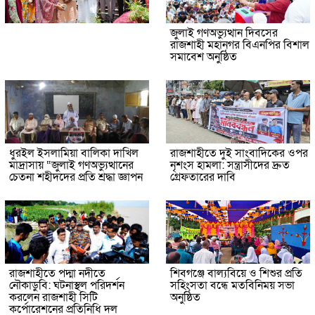
জুলাই গণঅভ্যুত্থান দিবসের
রাজশাহী মহানগর বিএনপির বিশাল
সমাবেশ অনুষ্ঠিত
ধুরইল ইসলামিয়া বালিকা দাখিল
রাজশাহীতে দুই সাংবাদিকের ওপর
মাদ্রাসায় “জুলাই গণঅভ্যুত্থানের
নৃশংস হামলা: সন্ত্রাসীদের দ্রুত
চেতনা শহীদদের প্রতি শ্রদ্ধা জ্ঞাপন
গ্রেফতারের দাবি
রাজশাহীতে পদ্মা নদীতে
শিবগঞ্জে বাল্যবিয়ে ও শিশুর প্রতি
নৌকাডুবি: ঘটনাস্থল পরিদর্শন
সহিংসতা বন্ধে মতবিনিময় সভা
করলেন রাজশাহী সিটি
অনুষ্ঠিত
কর্পোরেশনের প্রতিনিধি দল