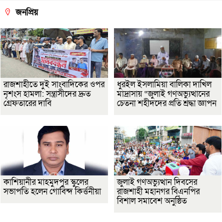
জনপ্রিয়
রাজশাহীতে দুই সাংবাদিকের ওপর
ধুরইল ইসলামিয়া বালিকা দাখিল
নৃশংস হামলা: সন্ত্রাসীদের দ্রুত
মাদ্রাসায় “জুলাই গণঅভ্যুত্থানের
গ্রেফতারের দাবি
চেতনা শহীদদের প্রতি শ্রদ্ধা জ্ঞাপন
কাশিয়ানীর মাহমুদপুর স্কুলের
জুলাই গণঅভ্যুত্থান দিবসের
সভাপতি হলেন গোবিন্দ কির্ত্তনীয়া
রাজশাহী মহানগর বিএনপির
বিশাল সমাবেশ অনুষ্ঠিত