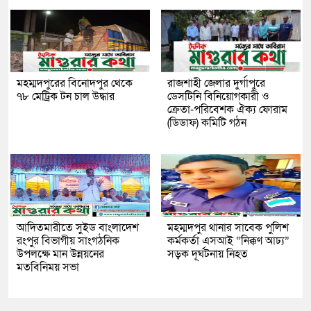
মহম্মদপুরের বিনোদপুর থেকে
রাজশাহী জেলার দুর্গাপুরে
৭৮ মেট্রিক টন চাল উদ্ধার
ডেসটিনি বিনিয়োগকারী ও
ক্রেতা-পরিবেশক ঐক্য ফোরাম
(ডিডাফ) কমিটি গঠন
আদিতমারীতে সুইড বাংলাদেশ
মহম্মদপুর থানার সাবেক পুলিশ
রংপুর বিভাগীয় সাংগঠনিক
কর্মকর্তা এসআই “নিক্কণ আঢ্য”
উপলক্ষে মান উন্নয়নের
সড়ক দূর্ঘটনায় নিহত
মতবিনিময় সভা