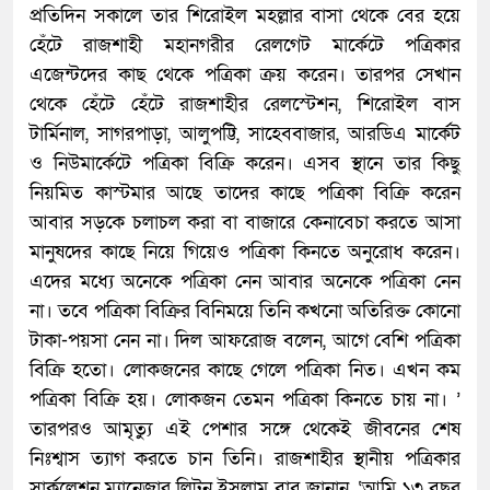
প্রতিদিন সকালে তার শিরোইল মহল্লার বাসা থেকে বের হয়ে
হেঁটে রাজশাহী মহানগরীর রেলগেট মার্কেটে পত্রিকার
এজেন্টদের কাছ থেকে পত্রিকা ক্রয় করেন। তারপর সেখান
থেকে হেঁটে হেঁটে রাজশাহীর রেলস্টেশন, শিরোইল বাস
টার্মিনাল, সাগরপাড়া, আলুপট্টি, সাহেববাজার, আরডিএ মার্কেট
ও নিউমার্কেটে পত্রিকা বিক্রি করেন। এসব স্থানে তার কিছু
নিয়মিত কাস্টমার আছে তাদের কাছে পত্রিকা বিক্রি করেন
আবার সড়কে চলাচল করা বা বাজারে কেনাবেচা করতে আসা
মানুষদের কাছে নিয়ে গিয়েও পত্রিকা কিনতে অনুরোধ করেন।
এদের মধ্যে অনেকে পত্রিকা নেন আবার অনেকে পত্রিকা নেন
না। তবে পত্রিকা বিক্রির বিনিময়ে তিনি কখনো অতিরিক্ত কোনো
টাকা-পয়সা নেন না। দিল আফরোজ বলেন, আগে বেশি পত্রিকা
বিক্রি হতো। লোকজনের কাছে গেলে পত্রিকা নিত। এখন কম
পত্রিকা বিক্রি হয়। লোকজন তেমন পত্রিকা কিনতে চায় না। ’
তারপরও আমৃত্যু এই পেশার সঙ্গে থেকেই জীবনের শেষ
নিঃশ্বাস ত্যাগ করতে চান তিনি। রাজশাহীর স্থানীয় পত্রিকার
সার্কুলেশন ম্যানেজার লিটন ইসলাম বাবু জানান, ‘আমি ১৩ বছর