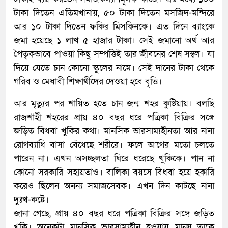
টাকা দিতেন এতিমখানায়, ৫০ টাকা দিতেন মসজিদ-মন্দিরে
আর ১০ টাকা দিতেন ফকির মিসকিনকে। এত দিনে ব্যাংকে
জমা হয়েছে ১ লাখ ৫ হাজার টাকা। সেই জমানো অর্থ আর
পৈতৃকভাবে পাওয়া কিছু সম্পত্তিই তার জীবনের শেষ সম্বল। যা
দিয়ে যেতে চান কোনো স্কুলের নামে। সেই দানের টাকা থেকে
গরিব ও মেধাবী শিক্ষার্থীদের দেওয়া হবে বৃত্তি।
আর মৃত্যুর পর শায়িত হতে চান জন্ম শহর কুষ্টিয়ায়। বলছি
রাজশাহী শহরের প্রায় ৪০ বছর ধরে পত্রিকা বিক্রির সঙ্গে
জড়িত বিধবা খুকির কথা। মানসিক ভারসাম্যহীনতা আর নানা
রোগব্যাধি বাসা বেঁধেছে শরীরে। ফলে আগের মতো চলতে
পারেন না। এখন অসচ্ছলতা ঘিরে ধরেছে খুকিকে। পান না
কোনো সরকারি সহায়তাও। বালিকা বয়সে বিধবা হয়ে হকারি
করেও ছিলেন অনন্য সমাজসেবক। এখন দিন কাটছে নানা
দুঃখ-কষ্টে।
জানা গেছে, প্রায় ৪০ বছর ধরে পত্রিকা বিক্রির সঙ্গে জড়িত
খুকি। অনেকটা মানসিক ভারসাম্যহীন হওয়ায় মানুষ তাকে