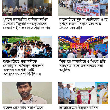
ধুরইল ইসলামিয়া বালিকা দাখিল
রাজশাহীতে দুই সাংবাদিকের ওপর
মাদ্রাসায় “জুলাই গণঅভ্যুত্থানের
নৃশংস হামলা: সন্ত্রাসীদের দ্রুত
চেতনা শহীদদের প্রতি শ্রদ্ধা জ্ঞাপন
গ্রেফতারের দাবি
রাজশাহীতে পদ্মা নদীতে
শিবগঞ্জে বাল্যবিয়ে ও শিশুর প্রতি
নৌকাডুবি: ঘটনাস্থল পরিদর্শন
সহিংসতা বন্ধে মতবিনিময় সভা
করলেন রাজশাহী সিটি
অনুষ্ঠিত
কর্পোরেশনের প্রতিনিধি দল
বরেন্দ্র প্রেস ক্লাব সভাপতিকে
ক্রীড়াক্ষেত্রের উন্নয়নে রাসিক