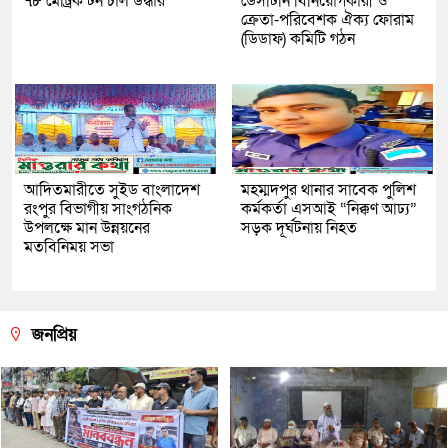
৭৮ মেট্রিক টন চাল উদ্ধার
ডেসটিনি বিনিয়োগকারী ও
ক্রেতা-পরিবেশক ঐক্য ফোরাম
(ডিডাফ) কমিটি গঠন
আদিতমারীতে সুইড বাংলাদেশ
মহম্মদপুর থানার সাবেক পুলিশ
রংপুর বিভাগীয় সাংগঠনিক
কর্মকর্তা এসআই “নিক্কণ আঢ্য”
উপলক্ষে মান উন্নয়নের
সড়ক দূর্ঘটনায় নিহত
মতবিনিময় সভা
জনপ্রিয়