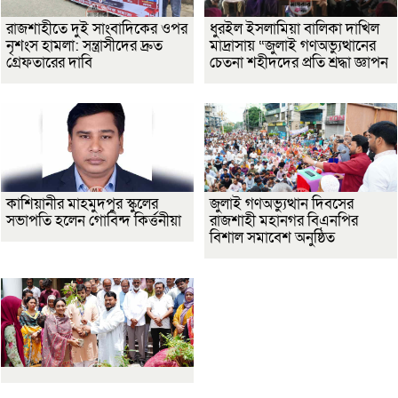
রাজশাহীতে দুই সাংবাদিকের ওপর
ধুরইল ইসলামিয়া বালিকা দাখিল
নৃশংস হামলা: সন্ত্রাসীদের দ্রুত
মাদ্রাসায় “জুলাই গণঅভ্যুত্থানের
গ্রেফতারের দাবি
চেতনা শহীদদের প্রতি শ্রদ্ধা জ্ঞাপন
কাশিয়ানীর মাহমুদপুর স্কুলের
জুলাই গণঅভ্যুত্থান দিবসের
সভাপতি হলেন গোবিন্দ কির্ত্তনীয়া
রাজশাহী মহানগর বিএনপির
বিশাল সমাবেশ অনুষ্ঠিত