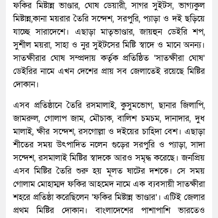
ফকির মিষ্টান্ন ভাণ্ডার, ঘোষ ডেয়ারী, সাগর সুইটস, ভাগ্যকুল
মিষ্টান্ন,কানা ময়রার তৈরি সন্দেশ, সরপুরি, প্যাড়া ও দই ছড়িয়ে
যাচ্ছে সারাদেশে। এছাড়া মাতৃভাণ্ডার, জায়হুন ডেইরি শপ,
সুশীল ময়রা, সাহা ও নুর সুইটসের মিষ্টি স্বাদে ও মানে অনন্য।
সাতক্ষীরার ঘোষ সম্প্রদায় কর্তৃক প্রতিষ্ঠিত ‘সাতক্ষীরা ঘোষ’
ডেইরির নামে এখন দেশের প্রায় সব জেলাতেই রয়েছে মিষ্টির
দোকান।
এসব প্রতিষ্ঠানে তৈরি রসমালাই, কুসুমভোগ, ছানার জিলাপি,
জামরুল, গোলাপ জাম, মৌচাক, বালিশ চমচম, দানাদার, দুধ
মালাই, ক্ষীর সন্দেশ, রসগোল্লা ও দইয়ের চাহিদা বেশ। এছাড়া
শীতের সময় উৎপাদিত নলেন গুড়ের সরপুরি ও প্যাড়া, সাদা
সন্দেশ, রসমালাই মিষ্টির স্বাদকে আরও সমৃদ্ধ করেছে। জনপ্রিয়
এসব মিষ্টির তৈরি শুরু হয় মূলত ষাটের দশকে। সে সময়
গোলাম মোহাম্মদ ফকির আহমেদ নামে এক ব্যবসায়ী সাতক্ষীরা
শহরে প্রতিষ্ঠা করেছিলেন ‘ফকির মিষ্টান্ন ভাণ্ডার’। এটিই জেলার
প্রথম মিষ্টির দোকান। বাংলাদেশের পাশাপাশি ভারতেও