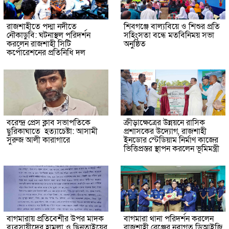
রাজশাহীতে পদ্মা নদীতে
শিবগঞ্জে বাল্যবিয়ে ও শিশুর প্রতি
নৌকাডুবি: ঘটনাস্থল পরিদর্শন
সহিংসতা বন্ধে মতবিনিময় সভা
করলেন রাজশাহী সিটি
অনুষ্ঠিত
কর্পোরেশনের প্রতিনিধি দল
বরেন্দ্র প্রেস ক্লাব সভাপতিকে
ক্রীড়াক্ষেত্রের উন্নয়নে রাসিক
ছুরিকাঘাতে হত্যাচেষ্টা: আসামী
প্রশাসকের উদ্যোগ, রাজশাহী
সুরুজ আলী কারাগারে
ইনডোর স্টেডিয়াম নির্মাণ কাজের
ভিত্তিপ্রস্তর স্থাপন করলেন ভূমিমন্ত্রী
বাগমারায় প্রতিবেশীর উপর মাদক
বাগমারা থানা পরিদর্শন করলেন
ব্যবসায়ীদের হামলা ও ছিনতাইয়ের
রাজশাহী রেঞ্জের নবাগত ডিআইজি