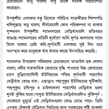
চেয়ারম্যান আবু সালেহ বাবু তাকে সার্বিক সহযোগিতা
করেছেন।
উপকূলীয় এলাকার বন্ধু হিসেবে পরিচিত সাতক্ষীরার শিল্পপতি
খলিলুল্লাহ ঝড়ু বলেন, দীর্ঘমেয়াদী কোন পরিকল্পনা না থাকায়
সুন্দরবন উপকূলীয় শ্যামনগরের বেড়িবাঁধগুলি প্রতিবছর
ভাঙছে।শ্যামনগরের প্রতিটি দুর্যোগে আমি দুর্গত জনগণের সাথে
মিশে থাকার চেষ্টা করি।দুর্গাবাটি এলাকায় দুই দিন ধরে
অবস্হান করে মানুষকে বাঁধ বাঁধার কাজে উৎসাহিত করেছি।
শ্যামনগর উপজেলা পরিষদের চেয়ারম্যান আতাউল হক দোলন
বলেন, নদীর অস্বাভাবিক জোয়ারে বৃদ্ধি পাওয়ায় উচ্চ জোয়ারের
চাপে বুড়িগোয়ালিনী ইউনিয়নের পশ্চিম দূর্গাবাটি পয়েন্টের
বেড়ীবাঁধ ভেঙে যায়। এছাড়াও পদ্মপুকুর ইউনিয়নের খুটিকাটা,
পদ্মপুকুর, চন্ডিপুর ও চাউলখোলা পয়েন্টের বেড়িবাঁধ গুলো
খুবই ঝুঁকির মধ্যে।গাবুরা ইউনিয়নের বেড়িবাঁধগুলিও ঝুঁকিপূর্ণ ।
যেকোনো মুহূর্তে এই বেড়িবাঁধগুলো ভেঙে যেতে পারে। তিনি
এসময় টেকসই বেঁড়িবাধ নির্মানের জন্য সরকারের দৃষ্টি আকর্ষন