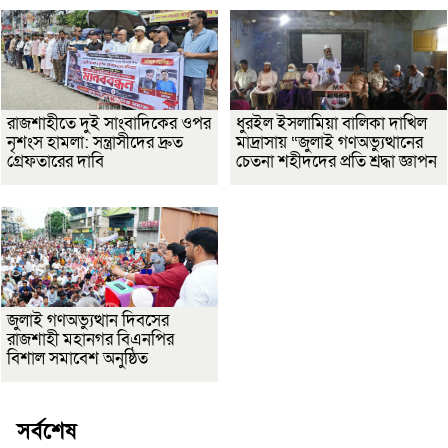
রাজশাহীতে দুই সাংবাদিকের ওপর
ধুরইল ইসলামিয়া বালিকা দাখিল
নৃশংস হামলা: সন্ত্রাসীদের দ্রুত
মাদ্রাসায় “জুলাই গণঅভ্যুত্থানের
গ্রেফতারের দাবি
চেতনা শহীদদের প্রতি শ্রদ্ধা জ্ঞাপন
জুলাই গণঅভ্যুত্থান দিবসের
রাজশাহী মহানগর বিএনপির
বিশাল সমাবেশ অনুষ্ঠিত
সর্বশেষ