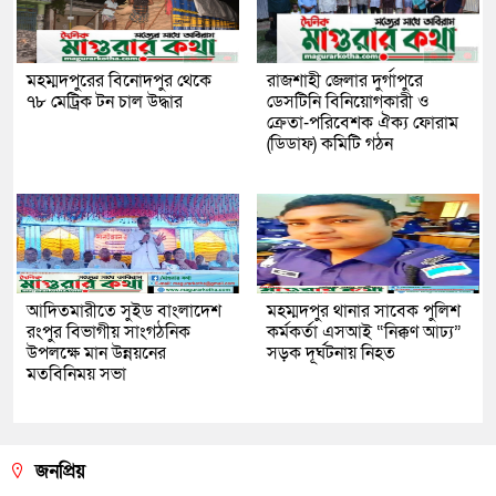
মহম্মদপুরের বিনোদপুর থেকে
রাজশাহী জেলার দুর্গাপুরে
৭৮ মেট্রিক টন চাল উদ্ধার
ডেসটিনি বিনিয়োগকারী ও
ক্রেতা-পরিবেশক ঐক্য ফোরাম
(ডিডাফ) কমিটি গঠন
আদিতমারীতে সুইড বাংলাদেশ
মহম্মদপুর থানার সাবেক পুলিশ
রংপুর বিভাগীয় সাংগঠনিক
কর্মকর্তা এসআই “নিক্কণ আঢ্য”
উপলক্ষে মান উন্নয়নের
সড়ক দূর্ঘটনায় নিহত
মতবিনিময় সভা
জনপ্রিয়