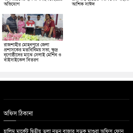
অভিযোগ
আশিক সাঈদ
রাজশাহীর মোহনপুরে জেলা
প্রশাসকের মতবিনিময় সভা, ক্ষুদ্র
নৃগোষ্ঠীদের মাঝে সেলাই মেশিন ও
বাইসাইকেল বিতরণ
অফিস ঠিকানা
হালিম মার্কেট দ্বিতীয় তলা নতুন বাজার সড়ক মাগুরা অফিস ফোন