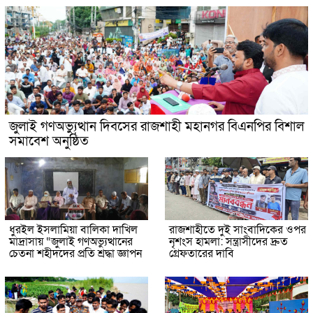
জুলাই গণঅভ্যুত্থান দিবসের রাজশাহী মহানগর বিএনপির বিশাল
সমাবেশ অনুষ্ঠিত
ধুরইল ইসলামিয়া বালিকা দাখিল
রাজশাহীতে দুই সাংবাদিকের ওপর
মাদ্রাসায় “জুলাই গণঅভ্যুত্থানের
নৃশংস হামলা: সন্ত্রাসীদের দ্রুত
চেতনা শহীদদের প্রতি শ্রদ্ধা জ্ঞাপন
গ্রেফতারের দাবি