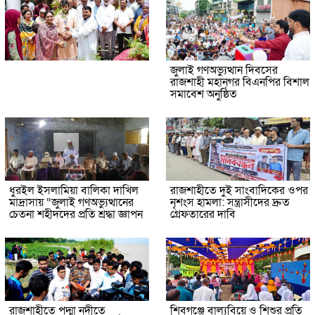
জুলাই গণঅভ্যুত্থান দিবসের
রাজশাহী মহানগর বিএনপির বিশাল
সমাবেশ অনুষ্ঠিত
ধুরইল ইসলামিয়া বালিকা দাখিল
রাজশাহীতে দুই সাংবাদিকের ওপর
মাদ্রাসায় “জুলাই গণঅভ্যুত্থানের
নৃশংস হামলা: সন্ত্রাসীদের দ্রুত
চেতনা শহীদদের প্রতি শ্রদ্ধা জ্ঞাপন
গ্রেফতারের দাবি
রাজশাহীতে পদ্মা নদীতে
শিবগঞ্জে বাল্যবিয়ে ও শিশুর প্রতি