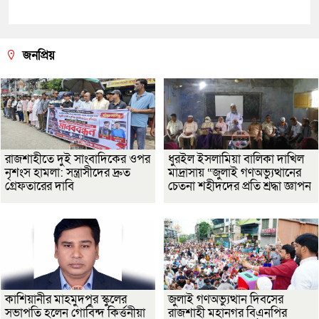
জনপ্রিয়
রাজশাহীতে দুই সাংবাদিকের ওপর
ধুরইল ইসলামিয়া বালিকা দাখিল
নৃশংস হামলা: সন্ত্রাসীদের দ্রুত
মাদ্রাসায় “জুলাই গণঅভ্যুত্থানের
গ্রেফতারের দাবি
চেতনা শহীদদের প্রতি শ্রদ্ধা জ্ঞাপন
কাশিয়ানীর মাহমুদপুর স্কুলের
জুলাই গণঅভ্যুত্থান দিবসের
সভাপতি হলেন গোবিন্দ কির্ত্তনীয়া
রাজশাহী মহানগর বিএনপির