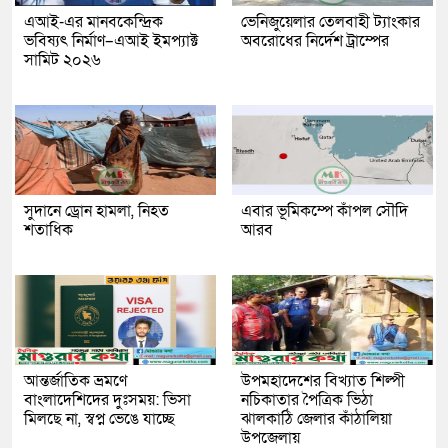
এআই-এর মানবকেন্দ্রিক
ভেনিজুয়েলার তেলবাহী ট্যাংকার
ভবিষ্যৎ নির্মাণ–এআই ইমপ্যাক্ট
অবরোধের নির্দেশ ট্রাম্পের
সামিট ২০২৬
সুদানে ড্রোন হামলা, নিহত
এবার ভূমিকম্পে কাঁপল সৌদি
শতাধিক
আরব
আন্তর্জাতিক ভ্রমণে
উপমহাদেশের বিখ্যাত শিল্পী
বাংলাদেশিদের দুঃসময়: ভিসা
নচিকাতার পৈত্রিক ভিঠা
মিলছে না, স্বপ্ন ভেঙে যাচ্ছে
ঝালকাঠি জেলার কাঁঠালিয়া
উপজেলায়