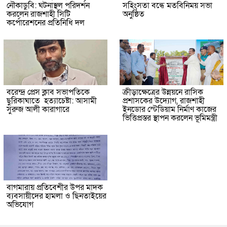
নৌকাডুবি: ঘটনাস্থল পরিদর্শন
সহিংসতা বন্ধে মতবিনিময় সভা
করলেন রাজশাহী সিটি
অনুষ্ঠিত
কর্পোরেশনের প্রতিনিধি দল
বরেন্দ্র প্রেস ক্লাব সভাপতিকে
ক্রীড়াক্ষেত্রের উন্নয়নে রাসিক
ছুরিকাঘাতে হত্যাচেষ্টা: আসামী
প্রশাসকের উদ্যোগ, রাজশাহী
সুরুজ আলী কারাগারে
ইনডোর স্টেডিয়াম নির্মাণ কাজের
ভিত্তিপ্রস্তর স্থাপন করলেন ভূমিমন্ত্রী
বাগমারায় প্রতিবেশীর উপর মাদক
ব্যবসায়ীদের হামলা ও ছিনতাইয়ের
অভিযোগ