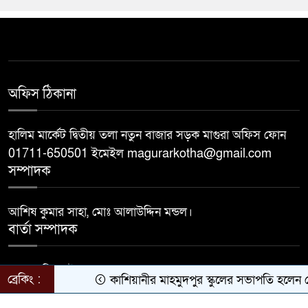
অফিস ঠিকানা
হালিম মার্কেট দ্বিতীয় তলা নতুন বাজার সড়ক মাগুরা অফিস ফোন
01711-650501 ইমেইল magurarkotha@gmail.com
সম্পাদক
আশিষ কুমার সাহা, মোঃ আলাউদ্দিন মন্ডল।
বার্তা সম্পাদক
মোঃ জাহিদুল ইসলাম।
ব্রেকিং :
কাশিয়ানীর মাহমুদপুর স্কুলের সভাপতি হলেন গোবিন্দ
Developed by
BDiT