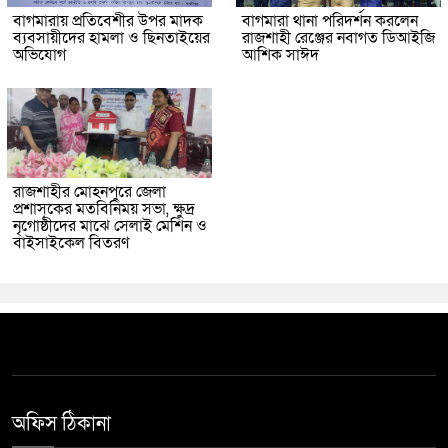
বাগমারায় প্রতিবেশীর উপর মাদক
বাগমারা থানা পরিদর্শন করলেন
ব্যবসায়ীদের হামলা ও ছিনতাইয়ের
রাজশাহী রেঞ্জের নবাগত ডিআইজি
অভিযোগ
আশিক সাঈদ
রাজশাহীর মোহনপুরে জেলা
প্রশাসকের মতবিনিময় সভা, ক্ষুদ্র
নৃগোষ্ঠীদের মাঝে সেলাই মেশিন ও
বাইসাইকেল বিতরণ
অফিস ঠিকানা