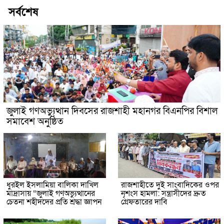
সর্বশেষ
জুলাই গণঅভ্যুত্থান দিবসের রাজশাহী মহানগর বিএনপির বিশাল
সমাবেশ অনুষ্ঠিত
ধুরইল ইসলামিয়া বালিকা দাখিল
রাজশাহীতে দুই সাংবাদিকের ওপর
মাদ্রাসায় “জুলাই গণঅভ্যুত্থানের
নৃশংস হামলা: সন্ত্রাসীদের দ্রুত
চেতনা শহীদদের প্রতি শ্রদ্ধা জ্ঞাপন
গ্রেফতারের দাবি