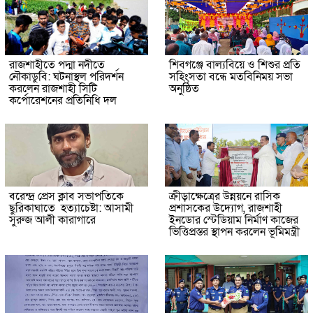
রাজশাহীতে পদ্মা নদীতে
শিবগঞ্জে বাল্যবিয়ে ও শিশুর প্রতি
নৌকাডুবি: ঘটনাস্থল পরিদর্শন
সহিংসতা বন্ধে মতবিনিময় সভা
করলেন রাজশাহী সিটি
অনুষ্ঠিত
কর্পোরেশনের প্রতিনিধি দল
বরেন্দ্র প্রেস ক্লাব সভাপতিকে
ক্রীড়াক্ষেত্রের উন্নয়নে রাসিক
ছুরিকাঘাতে হত্যাচেষ্টা: আসামী
প্রশাসকের উদ্যোগ, রাজশাহী
সুরুজ আলী কারাগারে
ইনডোর স্টেডিয়াম নির্মাণ কাজের
ভিত্তিপ্রস্তর স্থাপন করলেন ভূমিমন্ত্রী