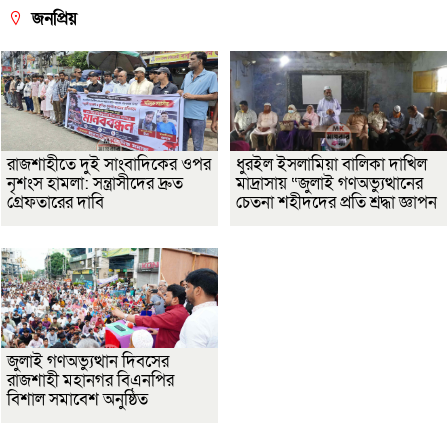
জনপ্রিয়
রাজশাহীতে দুই সাংবাদিকের ওপর
ধুরইল ইসলামিয়া বালিকা দাখিল
নৃশংস হামলা: সন্ত্রাসীদের দ্রুত
মাদ্রাসায় “জুলাই গণঅভ্যুত্থানের
গ্রেফতারের দাবি
চেতনা শহীদদের প্রতি শ্রদ্ধা জ্ঞাপন
জুলাই গণঅভ্যুত্থান দিবসের
রাজশাহী মহানগর বিএনপির
বিশাল সমাবেশ অনুষ্ঠিত