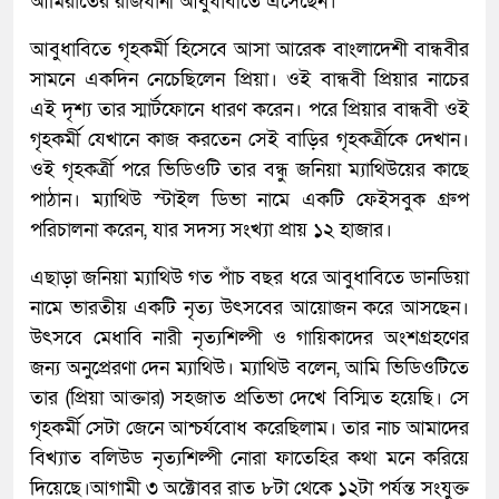
আমিরাতের রাজধানী আবুধাবীতে এসেছেন।
আবুধাবিতে গৃহকর্মী হিসেবে আসা আরেক বাংলাদেশী বান্ধবীর
সামনে একদিন নেচেছিলেন প্রিয়া। ওই বান্ধবী প্রিয়ার নাচের
এই দৃশ্য তার স্মার্টফোনে ধারণ করেন। পরে প্রিয়ার বান্ধবী ওই
গৃহকর্মী যেখানে কাজ করতেন সেই বাড়ির গৃহকর্ত্রীকে দেখান।
ওই গৃহকর্ত্রী পরে ভিডিওটি তার বন্ধু জনিয়া ম্যাথিউয়ের কাছে
পাঠান। ম্যাথিউ স্টাইল ডিভা নামে একটি ফেইসবুক গ্রুপ
পরিচালনা করেন, যার সদস্য সংখ্যা প্রায় ১২ হাজার।
এছাড়া জনিয়া ম্যাথিউ গত পাঁচ বছর ধরে আবুধাবিতে ডানডিয়া
নামে ভারতীয় একটি নৃত্য উৎসবের আয়োজন করে আসছেন।
উৎসবে মেধাবি নারী নৃত্যশিল্পী ও গায়িকাদের অংশগ্রহণের
জন্য অনুপ্রেরণা দেন ম্যাথিউ। ম্যাথিউ বলেন, আমি ভিডিওটিতে
তার (প্রিয়া আক্তার) সহজাত প্রতিভা দেখে বিস্মিত হয়েছি। সে
গৃহকর্মী সেটা জেনে আশ্চর্যবোধ করেছিলাম। তার নাচ আমাদের
বিখ্যাত বলিউড নৃত্যশিল্পী নোরা ফাতেহির কথা মনে করিয়ে
দিয়েছে।আগামী ৩ অক্টোবর রাত ৮টা থেকে ১২টা পর্যন্ত সংযুক্ত