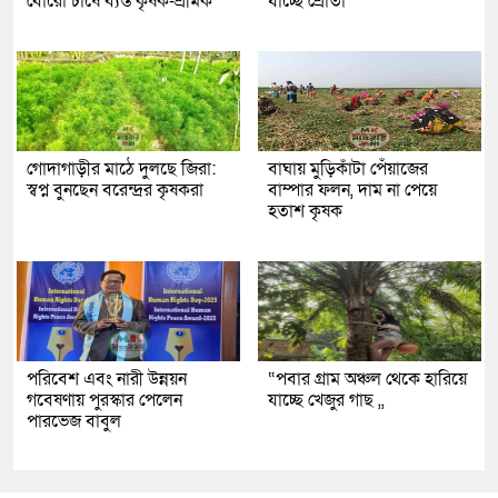
বোরো চাষে ব্যস্ত কৃষক-শ্রমিক
যাচ্ছে শ্রোতা
গোদাগাড়ীর মাঠে দুলছে জিরা:
বাঘায় মুড়িকাঁটা পেঁয়াজের
স্বপ্ন বুনছেন বরেন্দ্রর কৃষকরা
বাম্পার ফলন, দাম না পেয়ে
হতাশ কৃষক
পরিবেশ এবং নারী উন্নয়ন
“পবার গ্রাম অঞ্চল থেকে হারিয়ে
গবেষণায় পুরস্কার পেলেন
যাচ্ছে খেজুর গাছ ,,
পারভেজ বাবুল