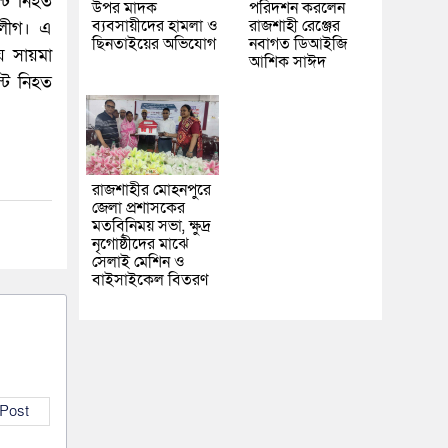
্ট নিহত
উপর মাদক
পরিদর্শন করলেন
ব্যবসায়ীদের হামলা ও
রাজশাহী রেঞ্জের
 লীগ। এ
ছিনতাইয়ের অভিযোগ
নবাগত ডিআইজি
য়ে সায়মা
আশিক সাঈদ
্ট নিহত
রাজশাহীর মোহনপুরে
জেলা প্রশাসকের
মতবিনিময় সভা, ক্ষুদ্র
নৃগোষ্ঠীদের মাঝে
সেলাই মেশিন ও
বাইসাইকেল বিতরণ
 Post