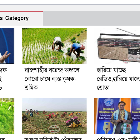
s Category
রিক
রাজশাহীর বরেন্দ্র অঞ্চলে
হারিয়ে যাচ্ছে
ই
বোরো চাষে ব্যস্ত কৃষক-
রেডিও,হারিয়ে যাচ্ছ
৬
শ্রমিক
শ্রোতা