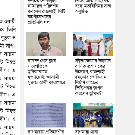
নদীতে নৌকাডুবি:
শিশুর প্রতি সহিংসতা
ঘটনাস্থল পরিদর্শন
বন্ধে মতবিনিময় সভা
করলেন রাজশাহী সিটি
অনুষ্ঠিত
কর্পোরেশনের
 আওয়ামী
প্রতিনিধি দল
পরে তিনি
পুতুল ও
মী লীগ।
য়ে সায়মা
বরেন্দ্র প্রেস ক্লাব
ক্রীড়াক্ষেত্রের উন্নয়নে
্ট নিহত
সভাপতিকে
রাসিক প্রশাসকের
 লীগ। এ
ছুরিকাঘাতে
উদ্যোগ, রাজশাহী
হত্যাচেষ্টা: আসামী
ইনডোর স্টেডিয়াম
য়ে সায়মা
সুরুজ আলী কারাগারে
নির্মাণ কাজের
্ট নিহত
ভিত্তিপ্রস্তর স্থাপন
করলেন ভূমিমন্ত্রী
 লীগ। এ
য়ে সায়মা
্ট নিহত
 লীগ। এ
য়ে সায়মা
বাগমারায় প্রতিবেশীর
বাগমারা থানা