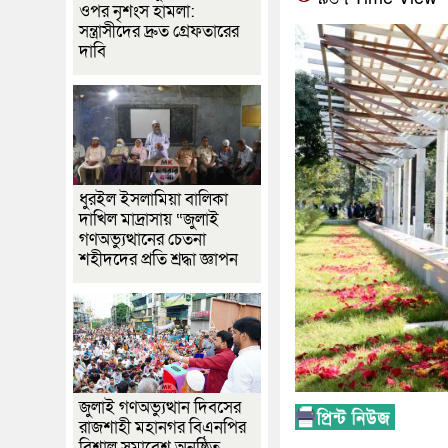
ওপর নৃশংস হামলা:
সন্ত্রাসীদের দ্রুত গ্রেফতারের
দাবি
ধুরইল ইসলামিয়া বালিকা
দাখিল মাদ্রাসায় “জুলাই
গণঅভ্যুত্থানের চেতনা
শহীদদের প্রতি শ্রদ্ধা জ্ঞাপন
জুলাই গণঅভ্যুত্থান দিবসের
রাজশাহী মহানগর বিএনপির
বিশাল সমাবেশ অনুষ্ঠিত