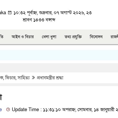
aka
১০:৩২ পূর্বাহ্ন, শুক্রবার, ০৭ অগাস্ট ২০২৬, ২৩
শ্রাবণ ১৪৩৩ বঙ্গাব্দ
ীতি
আইন ও বিচার
খেলা ধুলা
তথ্য প্রযুক্তি
বিনোদন
রাজ
িক
,
ফিচার
,
সাহিত্য
প্রধানমন্ত্রীর শ্রদ্ধা
া
e
Update Time : ১১:৩১:১০ অপরাহ্ন, সোমবার, ১৪ জানুয়ারী 