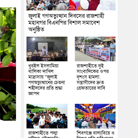
জুলাই গণঅভ্যুত্থান দিবসের রাজশাহী
মহানগর বিএনপির বিশাল সমাবেশ
অনুষ্ঠিত
ধুরইল ইসলামিয়া
রাজশাহীতে দুই
বালিকা দাখিল
সাংবাদিকের ওপর
মাদ্রাসায় “জুলাই
নৃশংস হামলা:
গণঅভ্যুত্থানের চেতনা
সন্ত্রাসীদের দ্রুত
শহীদদের প্রতি শ্রদ্ধা
গ্রেফতারের দাবি
জ্ঞাপন
রাজশাহীতে পদ্মা
শিবগঞ্জে বাল্যবিয়ে ও