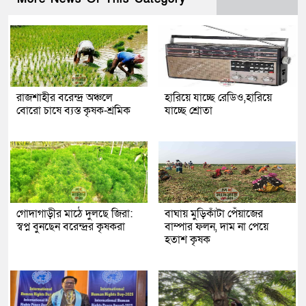
রাজশাহীর বরেন্দ্র অঞ্চলে
হারিয়ে যাচ্ছে রেডিও,হারিয়ে
বোরো চাষে ব্যস্ত কৃষক-শ্রমিক
যাচ্ছে শ্রোতা
গোদাগাড়ীর মাঠে দুলছে জিরা:
বাঘায় মুড়িকাঁটা পেঁয়াজের
স্বপ্ন বুনছেন বরেন্দ্রর কৃষকরা
বাম্পার ফলন, দাম না পেয়ে
হতাশ কৃষক