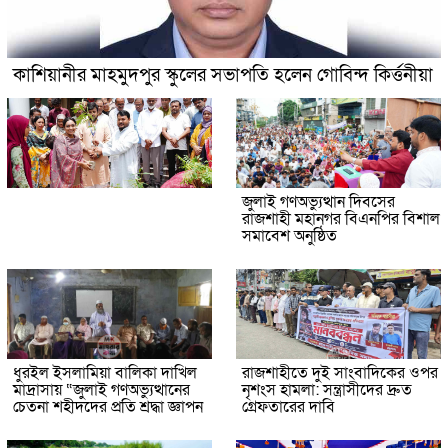
কাশিয়ানীর মাহমুদপুর স্কুলের সভাপতি হলেন গোবিন্দ কির্ত্তনীয়া
জুলাই গণঅভ্যুত্থান দিবসের
রাজশাহী মহানগর বিএনপির বিশাল
সমাবেশ অনুষ্ঠিত
ধুরইল ইসলামিয়া বালিকা দাখিল
রাজশাহীতে দুই সাংবাদিকের ওপর
মাদ্রাসায় “জুলাই গণঅভ্যুত্থানের
নৃশংস হামলা: সন্ত্রাসীদের দ্রুত
চেতনা শহীদদের প্রতি শ্রদ্ধা জ্ঞাপন
গ্রেফতারের দাবি