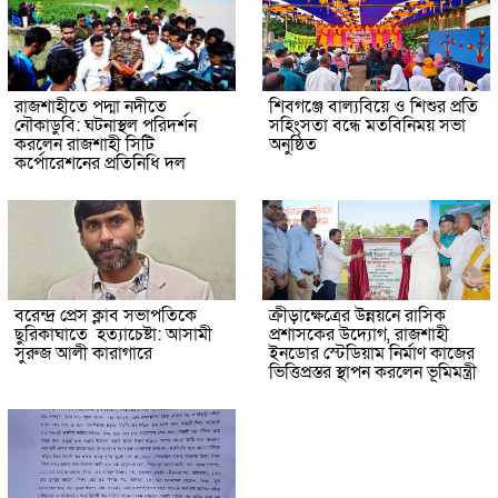
রাজশাহীতে পদ্মা নদীতে
শিবগঞ্জে বাল্যবিয়ে ও শিশুর প্রতি
নৌকাডুবি: ঘটনাস্থল পরিদর্শন
সহিংসতা বন্ধে মতবিনিময় সভা
করলেন রাজশাহী সিটি
অনুষ্ঠিত
কর্পোরেশনের প্রতিনিধি দল
বরেন্দ্র প্রেস ক্লাব সভাপতিকে
ক্রীড়াক্ষেত্রের উন্নয়নে রাসিক
ছুরিকাঘাতে হত্যাচেষ্টা: আসামী
প্রশাসকের উদ্যোগ, রাজশাহী
সুরুজ আলী কারাগারে
ইনডোর স্টেডিয়াম নির্মাণ কাজের
ভিত্তিপ্রস্তর স্থাপন করলেন ভূমিমন্ত্রী