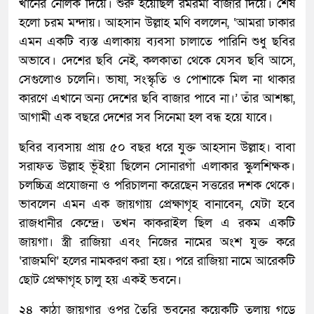
খানের নোলক দিয়ে। শুরু হয়েছিল রমরমা বাজার দিয়ে। শেষ
হলো চরম মন্দায়। আহসান উল্লাহ মণি বললেন, ‘আমরা ঢাকার
এমন একটি ব্যস্ত এলাকায় ব্যবসা চালাতে পারিনি শুধু ছবির
অভাবে। দেশের ছবি নেই, কলকাতা থেকে যেসব ছবি আসে,
সেগুলোও চলেনি। ভাষা, সংস্কৃতি ও পোশাকে মিল না থাকার
কারণে এখানে অন্য দেশের ছবি বাজার পাবে না।’ তাঁর আশঙ্কা,
আগামী এক বছরে দেশের সব সিনেমা হল বন্ধ হয়ে যাবে।
ছবির ব্যবসায় প্রায় ৫০ বছর ধরে যুক্ত আহসান উল্লাহ। বাবা
সরাফত উল্লাহ ভূঁইয়া ছিলেন সোনারগাঁ এলাকার স্কুলশিক্ষক।
চলচ্চিত্র প্রযোজনা ও পরিচালনা করেছেন সত্তরের দশক থেকে।
ভাবলেন এমন এক জায়গায় প্রেক্ষাগৃহ বানাবেন, যেটা হবে
রাজধানীর কেন্দ্রে। তখন কাকরাইল ছিল এ রকম একটি
জায়গা। স্ত্রী রাজিয়া এবং নিজের নামের অংশ যুক্ত করে
‘রাজমণি’ হলের নামকরণ করা হয়। পরে রাজিয়া নামে আরেকটি
ছোট প্রেক্ষাগৃহ চালু হয় একই ভবনে।
২৪ কাঠা জায়গার ওপর তৈরি ভবনের কয়েকটি তলায় গড়ে