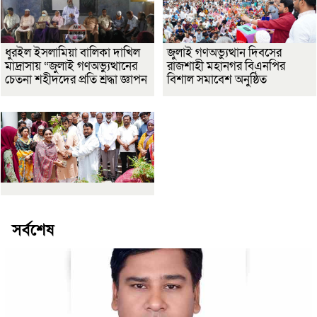
ধুরইল ইসলামিয়া বালিকা দাখিল
জুলাই গণঅভ্যুত্থান দিবসের
মাদ্রাসায় “জুলাই গণঅভ্যুত্থানের
রাজশাহী মহানগর বিএনপির
চেতনা শহীদদের প্রতি শ্রদ্ধা জ্ঞাপন
বিশাল সমাবেশ অনুষ্ঠিত
সর্বশেষ