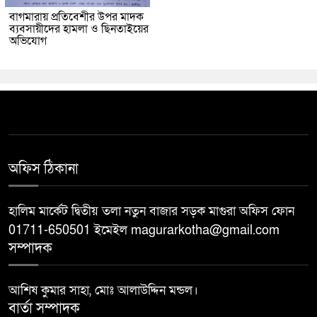
বাগমারায় প্রতিবেশীর উপর মাদক
ব্যবসায়ীদের হামলা ও ছিনতাইয়ের
অভিযোগ
অফিস ঠিকানা
হালিম মার্কেট দ্বিতীয় তলা নতুন বাজার সড়ক মাগুরা অফিস ফোন
01711-650501 ইমেইল magurarkotha@gmail.com
সম্পাদক
আশিষ কুমার সাহা, মোঃ আলাউদ্দিন মন্ডল।
বার্তা সম্পাদক