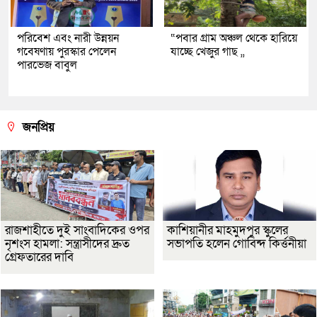
পরিবেশ এবং নারী উন্নয়ন
“পবার গ্রাম অঞ্চল থেকে হারিয়ে
গবেষণায় পুরস্কার পেলেন
যাচ্ছে খেজুর গাছ ,,
পারভেজ বাবুল
জনপ্রিয়
রাজশাহীতে দুই সাংবাদিকের ওপর
কাশিয়ানীর মাহমুদপুর স্কুলের
নৃশংস হামলা: সন্ত্রাসীদের দ্রুত
সভাপতি হলেন গোবিন্দ কির্ত্তনীয়া
গ্রেফতারের দাবি