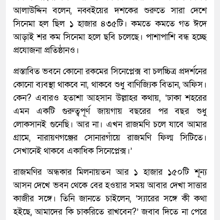
আলাউদ্দিন বলেন, নব্বইয়ের দশকের শুরুতে সারা দেশে
সিনেমা হল ছিল ১ হাজার ৪৩৫টি। কমতে কমতে গত ঈদে
আড়াই শর কম সিনেমা হলে ছবি চলেছে। পাশাপাশি বন্ধ হচ্ছে
প্রযোজনা প্রতিষ্ঠানও।
প্রস্তাবিত ভবনে কোনো রকমের সিনেপ্লেক্স বা চলচ্চিত্র প্রদর্শনের
কোনো ব্যবস্থা থাকবে না, থাকবে শুধু বাণিজ্যিক বিতান, অফিস।
কেন? এবারও হতাশা আহসান উল্লাহর কথায়, ‘ঢাকা শহরের
এমন একটি গুরুত্বপূর্ণ জায়গায় বছরের পর বছর শুধু
লোকসানই গুনেছি। আর না। এখন রাজমণি চলে যাবে আমার
গ্রামে, নারায়ণগঞ্জের সোনারগাঁয়ে রাজমণি ফিল্ম সিটিতে।
সেখানেই থাকবে একাধিক সিনেপ্লেক্স।’
রাজমণির অন্ধকার মিলনায়তন আর ১ হাজার ১৫০টি শূন্য
আসন দেখে ভবন থেকে বের হওয়ার সময় আবার দেখা সাত্তার
কাজীর সঙ্গে। তিনি জানতে চাইলেন, ‘স্যারের সঙ্গে কী কথা
হইছে, আমাদের কি চাকরিতে রাখবেন?’ জবাব দিতে না পেরে