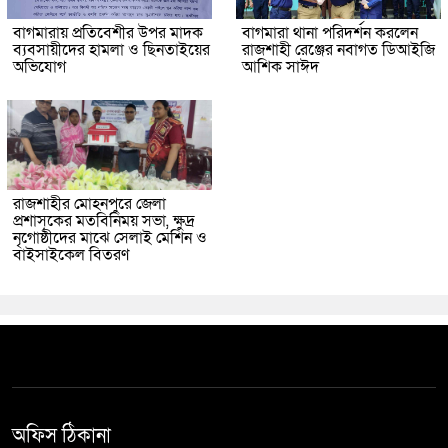
বাগমারায় প্রতিবেশীর উপর মাদক
বাগমারা থানা পরিদর্শন করলেন
ব্যবসায়ীদের হামলা ও ছিনতাইয়ের
রাজশাহী রেঞ্জের নবাগত ডিআইজি
অভিযোগ
আশিক সাঈদ
রাজশাহীর মোহনপুরে জেলা
প্রশাসকের মতবিনিময় সভা, ক্ষুদ্র
নৃগোষ্ঠীদের মাঝে সেলাই মেশিন ও
বাইসাইকেল বিতরণ
অফিস ঠিকানা