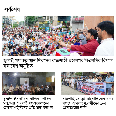
সর্বশেষ
জুলাই গণঅভ্যুত্থান দিবসের রাজশাহী মহানগর বিএনপির বিশাল
সমাবেশ অনুষ্ঠিত
ধুরইল ইসলামিয়া বালিকা দাখিল
রাজশাহীতে দুই সাংবাদিকের ওপর
মাদ্রাসায় “জুলাই গণঅভ্যুত্থানের
নৃশংস হামলা: সন্ত্রাসীদের দ্রুত
চেতনা শহীদদের প্রতি শ্রদ্ধা জ্ঞাপন
গ্রেফতারের দাবি