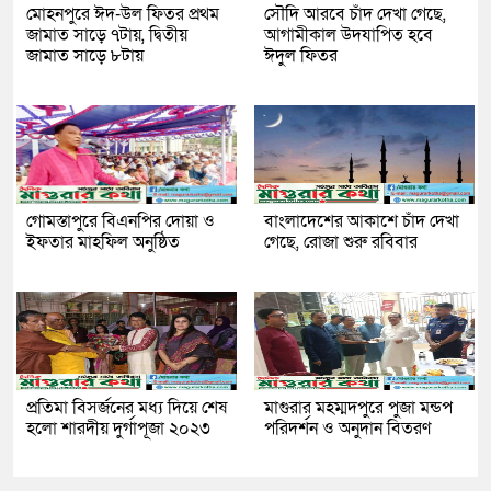
মোহনপুরে ঈদ-উল ফিতর প্রথম
সৌদি আরবে চাঁদ দেখা গেছে,
জামাত সাড়ে ৭টায়, দ্বিতীয়
আগামীকাল উদযাপিত হবে
জামাত সাড়ে ৮টায়
ঈদুল ফিতর
গোমস্তাপুরে বিএনপির দোয়া ও
বাংলাদেশের আকাশে চাঁদ দেখা
ইফতার মাহফিল অনুষ্ঠিত
গেছে, রোজা শুরু রবিবার
প্রতিমা বিসর্জনের মধ্য দিয়ে শেষ
মাগুরার মহম্মদপুরে পুজা মন্ডপ
হলো শারদীয় দুর্গাপূজা ২০২৩
পরিদর্শন ও অনুদান বিতরণ