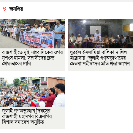
জনপ্রিয়
রাজশাহীতে দুই সাংবাদিকের ওপর
ধুরইল ইসলামিয়া বালিকা দাখিল
নৃশংস হামলা: সন্ত্রাসীদের দ্রুত
মাদ্রাসায় “জুলাই গণঅভ্যুত্থানের
গ্রেফতারের দাবি
চেতনা শহীদদের প্রতি শ্রদ্ধা জ্ঞাপন
জুলাই গণঅভ্যুত্থান দিবসের
রাজশাহী মহানগর বিএনপির
বিশাল সমাবেশ অনুষ্ঠিত