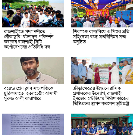
রাজশাহীতে পদ্মা নদীতে
শিবগঞ্জে বাল্যবিয়ে ও শিশুর প্রতি
নৌকাডুবি: ঘটনাস্থল পরিদর্শন
সহিংসতা বন্ধে মতবিনিময় সভা
করলেন রাজশাহী সিটি
অনুষ্ঠিত
কর্পোরেশনের প্রতিনিধি দল
বরেন্দ্র প্রেস ক্লাব সভাপতিকে
ক্রীড়াক্ষেত্রের উন্নয়নে রাসিক
ছুরিকাঘাতে হত্যাচেষ্টা: আসামী
প্রশাসকের উদ্যোগ, রাজশাহী
সুরুজ আলী কারাগারে
ইনডোর স্টেডিয়াম নির্মাণ কাজের
ভিত্তিপ্রস্তর স্থাপন করলেন ভূমিমন্ত্রী