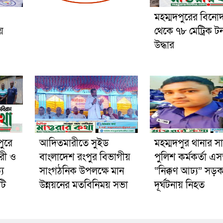
মহম্মদপুরের বিনো
য়
থেকে ৭৮ মেট্রিক ট
উদ্ধার
পুরে
আদিতমারীতে সুইড
মহম্মদপুর থানার স
রী ও
বাংলাদেশ রংপুর বিভাগীয়
পুলিশ কর্মকর্তা 
য
সাংগঠনিক উপলক্ষে মান
“নিক্কণ আঢ্য” সড়
টি
উন্নয়নের মতবিনিময় সভা
দূর্ঘটনায় নিহত