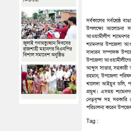
সর্বকালের সর্বশ্রেষ্ঠ ব
উপলক্ষ্যে আলোচনা স
আওয়ামীলীগ শ্যামনগর
জুলাই গণঅভ্যুত্থান দিবসের
শ্যামনগর উপজেলা আও
রাজশাহী মহানগর বিএনপির
সাধারন সম্পাদক উপজ
বিশাল সমাবেশ অনুষ্ঠিত
উপজেলা আওয়ামীলীগের 
আব্দুস সাত্তার, সহকার
রহমান, উপজেলা পরিষদ
খালেদা আইয়ুব ডলি, প
প্রমুখ। এসময় শ্যামন
নেতৃবৃন্দ সহ সরকারি
পরিচালনা করেন উপজেল
Tag :