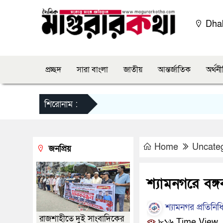
Dha
প্রচ্ছদ
সারা বাংলা
জাতীয়
আন্তর্জাতিক
অর্থন
শিরোনাম :
Home
Uncate
জনপ্রিয়
শ্যামনগরে বঙ্গব
শ্যামনগর প্রতিনিধ
রাজশাহীতে দুই সাংবাদিকের
৮১৬ Time View