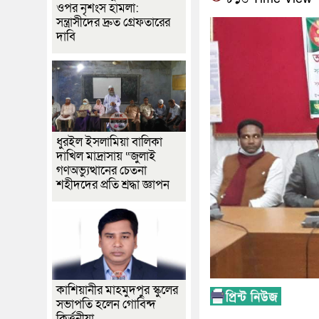
ওপর নৃশংস হামলা:
সন্ত্রাসীদের দ্রুত গ্রেফতারের
দাবি
ধুরইল ইসলামিয়া বালিকা
দাখিল মাদ্রাসায় “জুলাই
গণঅভ্যুত্থানের চেতনা
শহীদদের প্রতি শ্রদ্ধা জ্ঞাপন
কাশিয়ানীর মাহমুদপুর স্কুলের
সভাপতি হলেন গোবিন্দ
কির্ত্তনীয়া