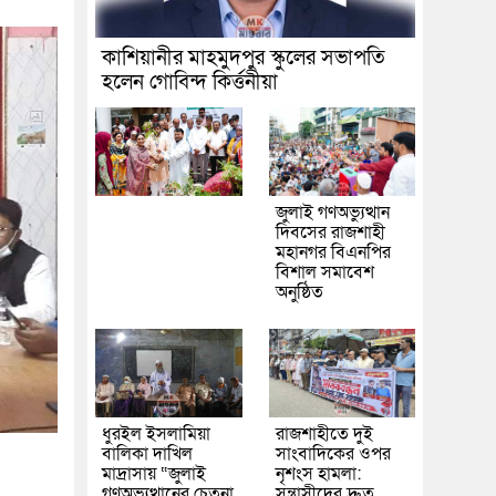
কাশিয়ানীর মাহমুদপুর স্কুলের সভাপতি
হলেন গোবিন্দ কির্ত্তনীয়া
জুলাই গণঅভ্যুত্থান
দিবসের রাজশাহী
মহানগর বিএনপির
বিশাল সমাবেশ
অনুষ্ঠিত
ধুরইল ইসলামিয়া
রাজশাহীতে দুই
বালিকা দাখিল
সাংবাদিকের ওপর
মাদ্রাসায় “জুলাই
নৃশংস হামলা:
গণঅভ্যুত্থানের চেতনা
সন্ত্রাসীদের দ্রুত