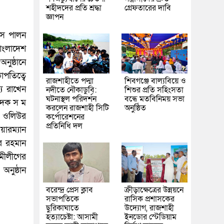
শহীদদের প্রতি শ্রদ্ধা
গ্রেফতারের দাবি
জ্ঞাপন
িবস পালন
াংলাদেশ
ুষ্ঠানে
পতিত্বে
রাজশাহীতে পদ্মা
শিবগঞ্জে বাল্যবিয়ে ও
য রাখেন
নদীতে নৌকাডুবি:
শিশুর প্রতি সহিংসতা
ঘটনাস্থল পরিদর্শন
বন্ধে মতবিনিময় সভা
াদক স ম
করলেন রাজশাহী সিটি
অনুষ্ঠিত
ল, ওলিউর
কর্পোরেশনের
প্রতিনিধি দল
ারম্যান
র রহমান
মীলীগের
নুষ্ঠান
।
বরেন্দ্র প্রেস ক্লাব
ক্রীড়াক্ষেত্রের উন্নয়নে
সভাপতিকে
রাসিক প্রশাসকের
ছুরিকাঘাতে
উদ্যোগ, রাজশাহী
হত্যাচেষ্টা: আসামী
ইনডোর স্টেডিয়াম