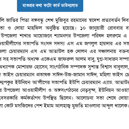
মাগুরার কথা ফটো কার্ড ডাউনলোড
াঙালি জাতির পিতা বঙ্গবন্ধু শেখ মুজিবুর রহমানের স্বদেশ প্রত্যাবর্তন দ
ভা ও দোয়া মাহফিল অনুষ্ঠিত হয়েছে। ১০ জানুয়ারী রোববার ব
 উপজেলা শাখার আয়োজনে শ্যামনগর উপজেলা পরিষদ হলরুমে এ অন
য়ামীলীগের সভাপতি সংসদ সদস্য এস এম জগলুল হায়দার এর সভা
েলা চেয়ারম্যান এস এম আতাউল হক দোলন এর সঞ্চালনায় বক্তব্
সহ সভাপতি অধ্যক্ষ একেএম জাফরুল আলম বাবু, যুগ্ন-সাধারন সম্প
ী অধ্যাপক মোশারফ হোসেন, সাংগঠনিক সম্পাদক সুশান্ত বিশ্বাস বাবুলা
 ভাইস চেয়ারম্যান প্রভাষক সাঈদ-উজ-জামান সাঈদ, মহিলা ভাইস চেয়
দ্মপকুর ইউনিয়ন আ’লীগের সভাপতি ইউপি চেয়ারম্যান এ্যাড. আতাউ
গর উপজেলা আওয়ামীলীগ ও অঙ্গসংগঠনের নেতৃবৃন্দ, ইউনিয়ন আওয়া
 বেসরকারি কর্মকর্তাগণ উপস্থিত ছিলেন। আলোচনা সভা শেষে দোয়া অ
া কোট মসজিদের পেশ ইমাম আলহাজ্ব মুফতি মাওলানা আব্দুল খালেক