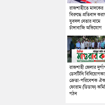
রাজশাহীতে মাদকের
বিরুদ্ধে প্রতিবাদ করা
যুবদল নেতার নামে
চাঁদাবাজি অভিযোগ
রাজশাহী জেলার দুর্গা
ডেসটিনি বিনিয়োগকা
ক্রেতা-পরিবেশক ঐক্
ফোরাম (ডিডাফ) কমি
গঠন