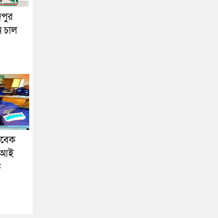
দপুর
ন চাল
াবেক
এসআই
ক