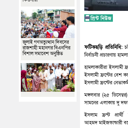
জুলাই গণঅভ্যুত্থান দিবসের
ফটিকছড়ি প্রতিনিধি:
চট
রাজশাহী মহানগর বিএনপির
বিশাল সমাবেশ অনুষ্ঠিত
নির্বাচনী প্রচারণায় 
হামলাকারীরা ইসলামী ফ্র
ইসলামী ফ্রন্টের বেশ ক
ইসলামী ফ্রন্টের নেতাকর্
মঙ্গলবার (২৫ ডিসেম্ব
সামনের এলাকায় দু দফ
ইসলাম ফ্রন্ট প্রার্থী
আহমদ মাইজভান্ডারী বলে