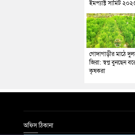
ইমপ্যাক্ট সামিট ২০২
গোদাগাড়ীর মাঠে দুল
জিরা: স্বপ্ন বুনছেন বরেন
কৃষকরা
অফিস ঠিকানা