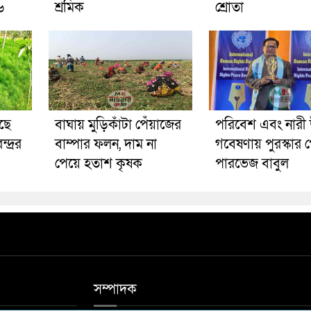
৬
শ্রমিক
শ্রোতা
ছে
বাঘায় মুড়িকাঁটা পেঁয়াজের
পরিবেশ এবং নারী 
্দ্রর
বাম্পার ফলন, দাম না
গবেষণায় পুরস্কার 
পেয়ে হতাশ কৃষক
পারভেজ বাবুল
সম্পাদক