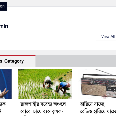
ion
min
View All
s Category
রিক
রাজশাহীর বরেন্দ্র অঞ্চলে
হারিয়ে যাচ্ছে
ই
বোরো চাষে ব্যস্ত কৃষক-
রেডিও,হারিয়ে যাচ্ছ