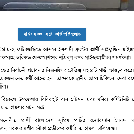
মাগুরার কথা ফটো কার্ড ডাউনলোড
্টগ্রাম-২ ফটিকছড়িতে আসনে ইসলামী ফ্রন্টের প্রার্থী সাইফুদ্দিন মাইজভ
হামলা করেছে তরিকত ফেডারেশনের নজিবুল বশর মাইজভান্ডীরর সমর্থকরা।
ন্টের নির্বাচনী প্রচারনার সিএনজি অটোরিক্সাসহ ৪টি গাড়ী ভাঙচুর কর
য়েকজন নেতাকর্মী আহত হন। তাদেরকে স্থানীয় ভাবে চিকিৎসা দেয়া ব
মীরা।
র) বিকেলে উপজেলার বিবিরহাট বাস স্টেশন এবং মনিরা কমিউনিটি সে
ায় এ হামলার ঘটনা ঘটে।
 মনোনীত প্রার্থী বাংলাদেশ সুপ্রিম পার্টির চেয়ারম্যান সৈয়দ সা
ন, সরকার দলীয় নৌকা প্রতীকের কর্মীরা এ হামলা চালিয়েছে।