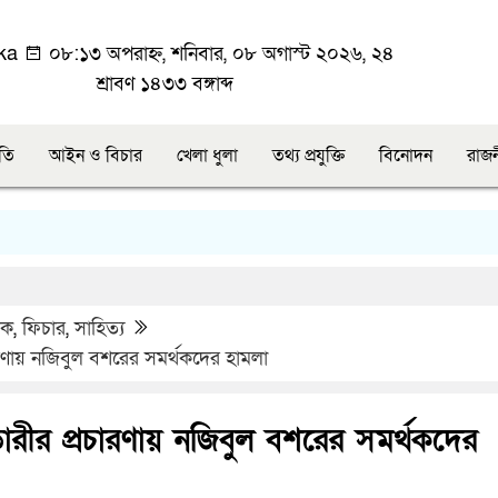
ka
০৮:১৩ অপরাহ্ন, শনিবার, ০৮ অগাস্ট ২০২৬, ২৪
শ্রাবণ ১৪৩৩ বঙ্গাব্দ
ীতি
আইন ও বিচার
খেলা ধুলা
তথ্য প্রযুক্তি
বিনোদন
রাজ
িক
,
ফিচার
,
সাহিত্য
রচারণায় নজিবুল বশরের সমর্থকদের হামলা
ন্ডারীর প্রচারণায় নজিবুল বশরের সমর্থকদের