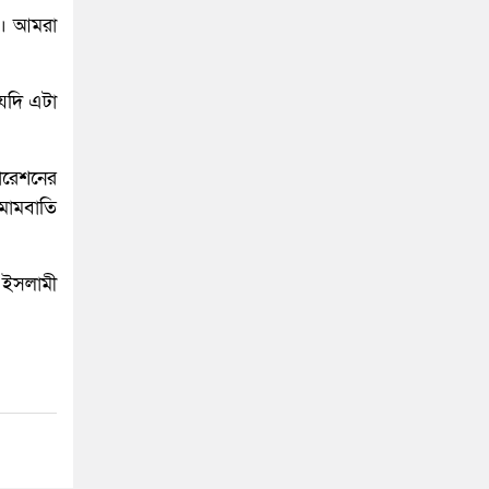
সি। আমরা
 যদি এটা
ারেশনের
 মোমবাতি
 ইসলামী