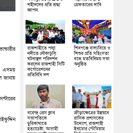
শহীদদের প্রতি শ্রদ্ধা
গ্রেফতারের দাবি
জ্ঞাপন
রাজশাহীতে পদ্মা
শিবগঞ্জে বাল্যবিয়ে ও
ান্ডারীর
নদীতে নৌকাডুবি:
শিশুর প্রতি সহিংসতা
ঘটনাস্থল পরিদর্শন
বন্ধে মতবিনিময় সভা
করলেন রাজশাহী সিটি
অনুষ্ঠিত
কর্পোরেশনের
ে। এসময়
প্রতিনিধি দল
লে জানায়
ন্টারের
বরেন্দ্র প্রেস ক্লাব
ক্রীড়াক্ষেত্রের উন্নয়নে
সভাপতিকে
রাসিক প্রশাসকের
ইফুদ্দিন
ছুরিকাঘাতে
উদ্যোগ, রাজশাহী
হত্যাচেষ্টা: আসামী
ইনডোর স্টেডিয়াম