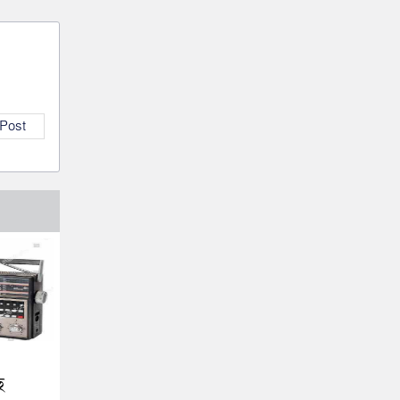
 Post
ে