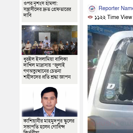
ওপর নৃশংস হামলা:
Reporter Nam
সন্ত্রাসীদের দ্রুত গ্রেফতারের
দাবি
১১২২ Time View
ধুরইল ইসলামিয়া বালিকা
দাখিল মাদ্রাসায় “জুলাই
গণঅভ্যুত্থানের চেতনা
শহীদদের প্রতি শ্রদ্ধা জ্ঞাপন
কাশিয়ানীর মাহমুদপুর স্কুলের
সভাপতি হলেন গোবিন্দ
কির্ত্তনীয়া