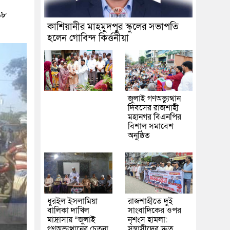
১৮
কাশিয়ানীর মাহমুদপুর স্কুলের সভাপতি
হলেন গোবিন্দ কির্ত্তনীয়া
জুলাই গণঅভ্যুত্থান
দিবসের রাজশাহী
মহানগর বিএনপির
বিশাল সমাবেশ
অনুষ্ঠিত
ধুরইল ইসলামিয়া
রাজশাহীতে দুই
বালিকা দাখিল
সাংবাদিকের ওপর
মাদ্রাসায় “জুলাই
নৃশংস হামলা:
গণঅভ্যুত্থানের চেতনা
সন্ত্রাসীদের দ্রুত