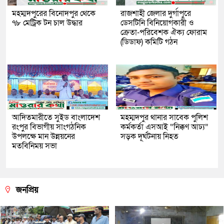
মহম্মদপুরের বিনোদপুর থেকে
রাজশাহী জেলার দুর্গাপুরে
৭৮ মেট্রিক টন চাল উদ্ধার
ডেসটিনি বিনিয়োগকারী ও
ক্রেতা-পরিবেশক ঐক্য ফোরাম
(ডিডাফ) কমিটি গঠন
আদিতমারীতে সুইড বাংলাদেশ
মহম্মদপুর থানার সাবেক পুলিশ
রংপুর বিভাগীয় সাংগঠনিক
কর্মকর্তা এসআই “নিক্কণ আঢ্য”
উপলক্ষে মান উন্নয়নের
সড়ক দূর্ঘটনায় নিহত
মতবিনিময় সভা
জনপ্রিয়