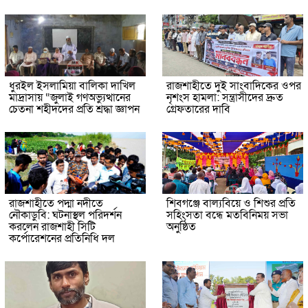
ধুরইল ইসলামিয়া বালিকা দাখিল
রাজশাহীতে দুই সাংবাদিকের ওপর
মাদ্রাসায় “জুলাই গণঅভ্যুত্থানের
নৃশংস হামলা: সন্ত্রাসীদের দ্রুত
চেতনা শহীদদের প্রতি শ্রদ্ধা জ্ঞাপন
গ্রেফতারের দাবি
রাজশাহীতে পদ্মা নদীতে
শিবগঞ্জে বাল্যবিয়ে ও শিশুর প্রতি
নৌকাডুবি: ঘটনাস্থল পরিদর্শন
সহিংসতা বন্ধে মতবিনিময় সভা
করলেন রাজশাহী সিটি
অনুষ্ঠিত
কর্পোরেশনের প্রতিনিধি দল