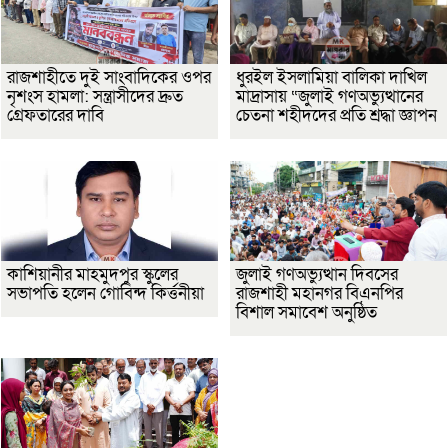
রাজশাহীতে দুই সাংবাদিকের ওপর
ধুরইল ইসলামিয়া বালিকা দাখিল
নৃশংস হামলা: সন্ত্রাসীদের দ্রুত
মাদ্রাসায় “জুলাই গণঅভ্যুত্থানের
গ্রেফতারের দাবি
চেতনা শহীদদের প্রতি শ্রদ্ধা জ্ঞাপন
কাশিয়ানীর মাহমুদপুর স্কুলের
জুলাই গণঅভ্যুত্থান দিবসের
সভাপতি হলেন গোবিন্দ কির্ত্তনীয়া
রাজশাহী মহানগর বিএনপির
বিশাল সমাবেশ অনুষ্ঠিত