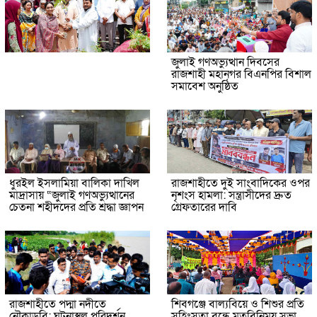
জুলাই গণঅভ্যুত্থান দিবসের
রাজশাহী মহানগর বিএনপির বিশাল
সমাবেশ অনুষ্ঠিত
ধুরইল ইসলামিয়া বালিকা দাখিল
রাজশাহীতে দুই সাংবাদিকের ওপর
মাদ্রাসায় “জুলাই গণঅভ্যুত্থানের
নৃশংস হামলা: সন্ত্রাসীদের দ্রুত
চেতনা শহীদদের প্রতি শ্রদ্ধা জ্ঞাপন
গ্রেফতারের দাবি
রাজশাহীতে পদ্মা নদীতে
শিবগঞ্জে বাল্যবিয়ে ও শিশুর প্রতি
নৌকাডুবি: ঘটনাস্থল পরিদর্শন
সহিংসতা বন্ধে মতবিনিময় সভা