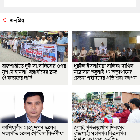
জনপ্রিয়
রাজশাহীতে দুই সাংবাদিকের ওপর
ধুরইল ইসলামিয়া বালিকা দাখিল
নৃশংস হামলা: সন্ত্রাসীদের দ্রুত
মাদ্রাসায় “জুলাই গণঅভ্যুত্থানের
গ্রেফতারের দাবি
চেতনা শহীদদের প্রতি শ্রদ্ধা জ্ঞাপন
কাশিয়ানীর মাহমুদপুর স্কুলের
জুলাই গণঅভ্যুত্থান দিবসের
সভাপতি হলেন গোবিন্দ কির্ত্তনীয়া
রাজশাহী মহানগর বিএনপির
বিশাল সমাবেশ অনুষ্ঠিত