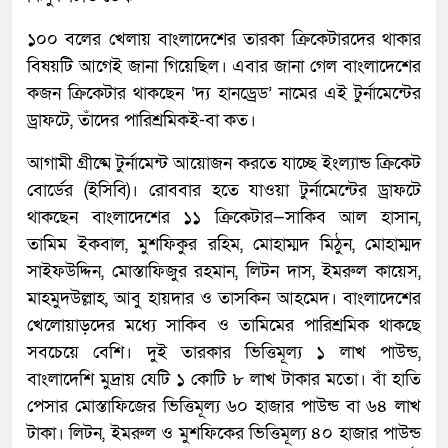
১০০ বলের খেলায় বাংলাদেশের তারকা ক্রিকেটারদের থাকার
বিষয়টি আগেই জানা গিয়েছিল। এবার জানা গেল বাংলাদেশের
কজন ক্রিকেটার থাকছেন ‘দ্য হানড্রেড’ নামের এই টুর্নামেন্টের
ড্রাফটে, তাঁদের পারিশ্রমিকই-বা কত।
আগামী গ্রীষ্মে টুর্নামেন্ট আয়োজন করতে যাচ্ছে ইংল্যান্ড ক্রিকেট
বোর্ডের (ইসিবি)। রোববার হতে যাওয়া টুর্নামেন্টের ড্রাফটে
থাকছেন বাংলাদেশের ১১ ক্রিকেটার—সাকিব আল হাসান,
তামিম ইকবাল, মুশফিকুর রহিম, মোহাম্মদ মিঠুন, মোহাম্মদ
সাইফউদ্দিন, মোস্তাফিজুর রহমান, লিটন দাস, ইমরুল কায়েস,
মাহমুদউল্লাহ, আবু হায়দার ও তাসকিন আহমেদ। বাংলাদেশের
খেলোয়াড়দের মধ্যে সাকিব ও তামিমের পারিশ্রমিক থাকছে
সবচেয়ে বেশি। দুই তারকার ভিত্তিমূল্য ১ লাখ পাউন্ড,
বাংলাদেশি মুদ্রায় যেটি ১ কোটি ৮ লাখ টাকার মতো। বাঁ হাতি
পেসার মোস্তাফিজের ভিত্তিমূল্য ৬০ হাজার পাউন্ড বা ৬৪ লাখ
টাকা। লিটন, ইমরুল ও মুশফিকের ভিত্তিমূল্য ৪০ হাজার পাউন্ড