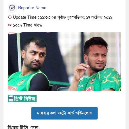
Reporter Name
Update Time : ১১:৩৩:৫৪ পূর্বাহ্ন, বৃহস্পতিবার, ১৭ অক্টোবর ২০১৯
১৩৫৬ Time View
মাগুরার কথা ফটো কার্ড ডাউনলোড
ঝিনুক টিভি ডেস্ক-