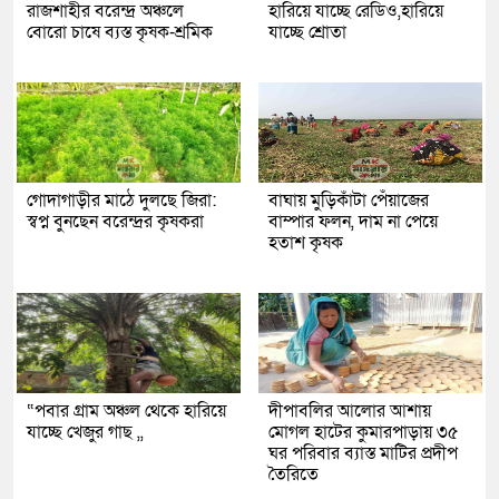
রাজশাহীর বরেন্দ্র অঞ্চলে
হারিয়ে যাচ্ছে রেডিও,হারিয়ে
বোরো চাষে ব্যস্ত কৃষক-শ্রমিক
যাচ্ছে শ্রোতা
গোদাগাড়ীর মাঠে দুলছে জিরা:
বাঘায় মুড়িকাঁটা পেঁয়াজের
স্বপ্ন বুনছেন বরেন্দ্রর কৃষকরা
বাম্পার ফলন, দাম না পেয়ে
হতাশ কৃষক
“পবার গ্রাম অঞ্চল থেকে হারিয়ে
দীপাবলির আলোর আশায়
যাচ্ছে খেজুর গাছ ,,
মোগল হাটের কুমারপাড়ায় ৩৫
ঘর পরিবার ব্যাস্ত মাটির প্রদীপ
তৈরিতে