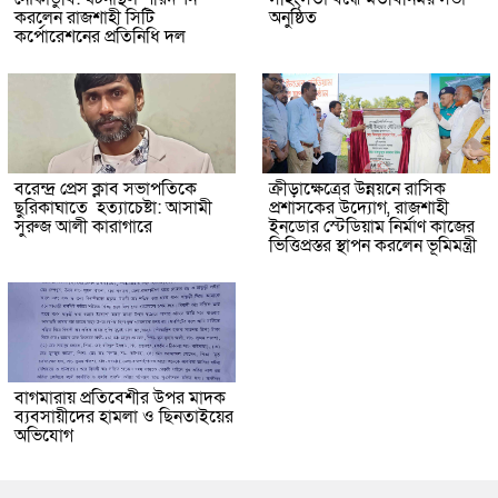
করলেন রাজশাহী সিটি
অনুষ্ঠিত
কর্পোরেশনের প্রতিনিধি দল
বরেন্দ্র প্রেস ক্লাব সভাপতিকে
ক্রীড়াক্ষেত্রের উন্নয়নে রাসিক
ছুরিকাঘাতে হত্যাচেষ্টা: আসামী
প্রশাসকের উদ্যোগ, রাজশাহী
সুরুজ আলী কারাগারে
ইনডোর স্টেডিয়াম নির্মাণ কাজের
ভিত্তিপ্রস্তর স্থাপন করলেন ভূমিমন্ত্রী
বাগমারায় প্রতিবেশীর উপর মাদক
ব্যবসায়ীদের হামলা ও ছিনতাইয়ের
অভিযোগ