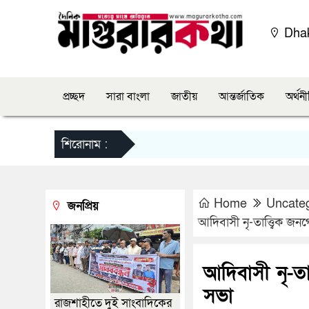
Dha
প্রচ্ছদ
সারা বাংলা
জাতীয়
আন্তর্জাতিক
অর্থন
শিরোনাম :
Home
Uncate
জনপ্রিয়
আদিবাসী নৃ-তাত্ত্বিক জ
আদিবাসী নৃ-তা
সভা
রাজশাহীতে দুই সাংবাদিকের