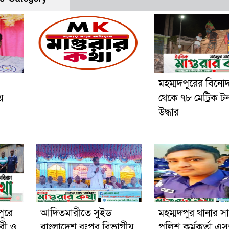
মহম্মদপুরের বিনো
য়
থেকে ৭৮ মেট্রিক ট
উদ্ধার
পুরে
আদিতমারীতে সুইড
মহম্মদপুর থানার স
রী ও
বাংলাদেশ রংপুর বিভাগীয়
পুলিশ কর্মকর্তা 