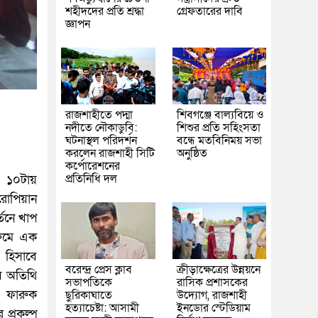
শহীদদের প্রতি শ্রদ্ধা
গ্রেফতারের দাবি
জ্ঞাপন
রাজশাহীতে পদ্মা
শিবগঞ্জে বাল্যবিয়ে ও
নদীতে নৌকাডুবি:
শিশুর প্রতি সহিংসতা
ঘটনাস্থল পরিদর্শন
বন্ধে মতবিনিময় সভা
করলেন রাজশাহী সিটি
অনুষ্ঠিত
কর্পোরেশনের
প্রতিনিধি দল
 ১০টায়
রোপিয়ান
্তনে খাপ
রুমে এক
 হিসাবে
বরেন্দ্র প্রেস ক্লাব
ক্রীড়াক্ষেত্রের উন্নয়নে
ষ অতিথি
সভাপতিকে
রাসিক প্রশাসকের
ঃ ফারুক
ছুরিকাঘাতে
উদ্যোগ, রাজশাহী
হত্যাচেষ্টা: আসামী
ইনডোর স্টেডিয়াম
প্রকল্প