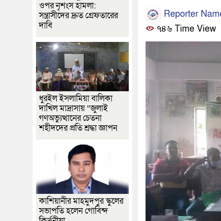
ওপর নৃশংস হামলা:
Reporter Nam
সন্ত্রাসীদের দ্রুত গ্রেফতারের
দাবি
৭৪৬ Time View
ধুরইল ইসলামিয়া বালিকা
দাখিল মাদ্রাসায় “জুলাই
গণঅভ্যুত্থানের চেতনা
শহীদদের প্রতি শ্রদ্ধা জ্ঞাপন
কাশিয়ানীর মাহমুদপুর স্কুলের
সভাপতি হলেন গোবিন্দ
কির্ত্তনীয়া