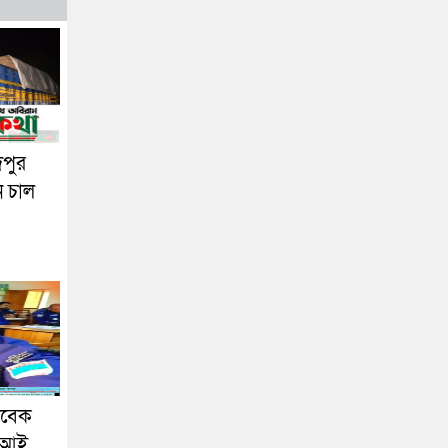
দপুর
ন চাল
াবেক
এসআই