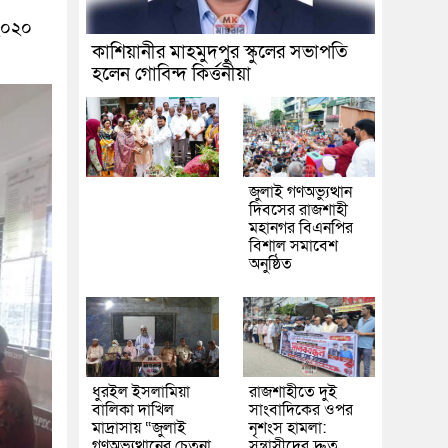
 ২০২০
কাশিয়ানীর মাহমুদপুর স্কুলের সভাপতি
হলেন গোবিন্দ কির্ত্তনীয়া
জুলাই গণঅভ্যুত্থান
দিবসের রাজশাহী
মহানগর বিএনপির
বিশাল সমাবেশ
অনুষ্ঠিত
ধুরইল ইসলামিয়া
রাজশাহীতে দুই
বালিকা দাখিল
সাংবাদিকের ওপর
মাদ্রাসায় “জুলাই
নৃশংস হামলা:
গণঅভ্যুত্থানের চেতনা
সন্ত্রাসীদের দ্রুত