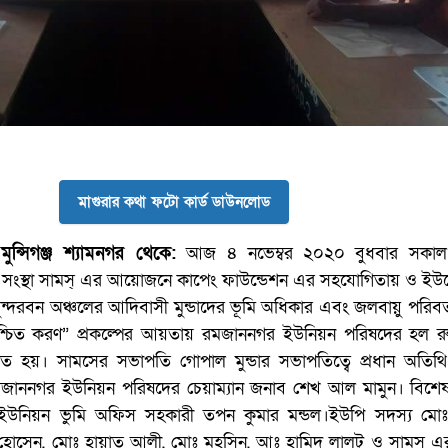
মাগুরার কথা ফটো কার্ড ডাউনলোড
পীযূষ বাউলিয়া পিন্টু۔মুন্সিগঞ্জ শ্যামনগর থেকে:
আজ ৪ নভেম্বর ২০২০ বুধবার সকাল
্ডা সংস্থা সামস্ এর আয়োজনে কাপেং ফাউন্ডেশন এর সহযোগিতায় ও ইউ
ুন্দরবন অঞ্চলের আদিবাসী মুন্ডাদের ভূমি অধিকার এবং জলবায়ু পরিবর
িশ্চিত করণ” প্রকল্পের আয়তায় রমজাননগর ইউনিয়ন পরিষদের হল 
ঠিত হয়। সামসের সভাপতি গোপাল মুন্ডার সভাপতিত্বে প্রধান অতিথি
মজাননগর ইউনিয়ন পরিষদের চেয়াম্যান জনাব শেখ আল মামুন। বিশে
েনইউনিয়ন ভুমি অফিস সহকারী তপন কুমার মন্ডল।ইউপি সদস্য মো
হোসেন, মোঃ হায়াত আলী, মোঃ মহসিন, আঃ হামিদ লালটু ও সামস এর 