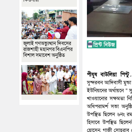
জুলাই গণঅভ্যুত্থান দিবসের
রাজশাহী মহানগর বিএনপির
বিশাল সমাবেশ অনুষ্ঠিত
সুন্দরবন আদিবাসী মুন
ইউনিয়নের অর্থায়নে “ স
খাওয়ানোর সক্ষমতা ন
অধিপরামর্শ সভা অনুষ্
উপস্থিত ছিলেন ৬নং র
হিসাবে উপস্থিত ছিল
হোসেন, গাজী সোহরাব 