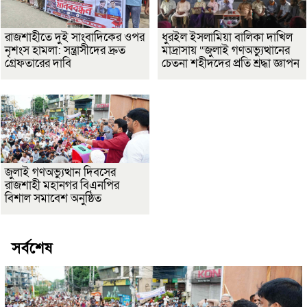
রাজশাহীতে দুই সাংবাদিকের ওপর
ধুরইল ইসলামিয়া বালিকা দাখিল
নৃশংস হামলা: সন্ত্রাসীদের দ্রুত
মাদ্রাসায় “জুলাই গণঅভ্যুত্থানের
গ্রেফতারের দাবি
চেতনা শহীদদের প্রতি শ্রদ্ধা জ্ঞাপন
জুলাই গণঅভ্যুত্থান দিবসের
রাজশাহী মহানগর বিএনপির
বিশাল সমাবেশ অনুষ্ঠিত
সর্বশেষ