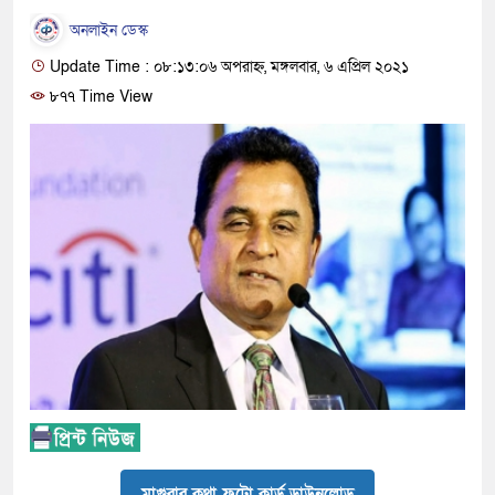
অনলাইন ডেস্ক
Update Time : ০৮:১৩:০৬ অপরাহ্ন, মঙ্গলবার, ৬ এপ্রিল ২০২১
৮৭৭ Time View
মাগুরার কথা ফটো কার্ড ডাউনলোড