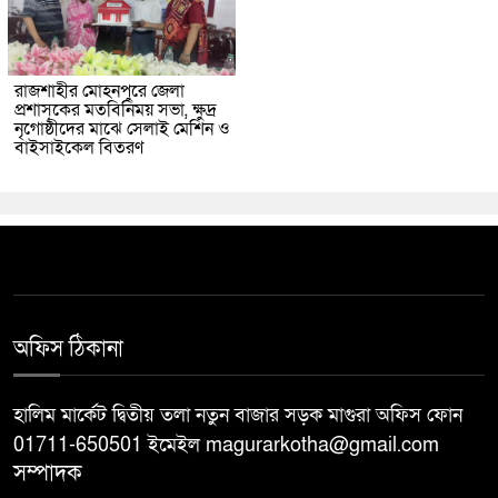
রাজশাহীর মোহনপুরে জেলা
প্রশাসকের মতবিনিময় সভা, ক্ষুদ্র
নৃগোষ্ঠীদের মাঝে সেলাই মেশিন ও
বাইসাইকেল বিতরণ
অফিস ঠিকানা
হালিম মার্কেট দ্বিতীয় তলা নতুন বাজার সড়ক মাগুরা অফিস ফোন
01711-650501 ইমেইল magurarkotha@gmail.com
সম্পাদক