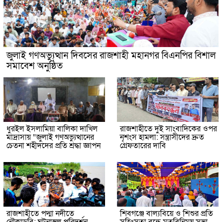
জুলাই গণঅভ্যুত্থান দিবসের রাজশাহী মহানগর বিএনপির বিশাল
সমাবেশ অনুষ্ঠিত
ধুরইল ইসলামিয়া বালিকা দাখিল
রাজশাহীতে দুই সাংবাদিকের ওপর
মাদ্রাসায় “জুলাই গণঅভ্যুত্থানের
নৃশংস হামলা: সন্ত্রাসীদের দ্রুত
চেতনা শহীদদের প্রতি শ্রদ্ধা জ্ঞাপন
গ্রেফতারের দাবি
রাজশাহীতে পদ্মা নদীতে
শিবগঞ্জে বাল্যবিয়ে ও শিশুর প্রতি
নৌকাডুবি: ঘটনাস্থল পরিদর্শন
সহিংসতা বন্ধে মতবিনিময় সভা