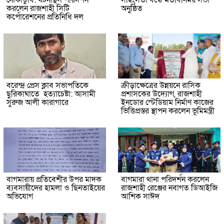
করলেন রাজশাহী সিটি
অনুষ্ঠিত
কর্পোরেশনের প্রতিনিধি দল
বরেন্দ্র প্রেস ক্লাব সভাপতিকে
ক্রীড়াক্ষেত্রের উন্নয়নে রাসিক
ছুরিকাঘাতে হত্যাচেষ্টা: আসামী
প্রশাসকের উদ্যোগ, রাজশাহী
সুরুজ আলী কারাগারে
ইনডোর স্টেডিয়াম নির্মাণ কাজের
ভিত্তিপ্রস্তর স্থাপন করলেন ভূমিমন্ত্রী
বাগমারায় প্রতিবেশীর উপর মাদক
বাগমারা থানা পরিদর্শন করলেন
ব্যবসায়ীদের হামলা ও ছিনতাইয়ের
রাজশাহী রেঞ্জের নবাগত ডিআইজি
অভিযোগ
আশিক সাঈদ