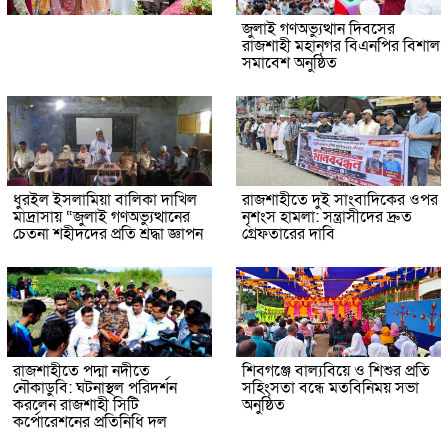
জুলাই গণঅভ্যুত্থান দিবসের
রাজশাহী মহানগর বিএনপির বিশাল
সমাবেশ অনুষ্ঠিত
ধুরইল ইসলামিয়া বালিকা দাখিল
রাজশাহীতে দুই সাংবাদিকের ওপর
মাদ্রাসায় “জুলাই গণঅভ্যুত্থানের
নৃশংস হামলা: সন্ত্রাসীদের দ্রুত
চেতনা শহীদদের প্রতি শ্রদ্ধা জ্ঞাপন
গ্রেফতারের দাবি
রাজশাহীতে পদ্মা নদীতে
শিবগঞ্জে বাল্যবিয়ে ও শিশুর প্রতি
নৌকাডুবি: ঘটনাস্থল পরিদর্শন
সহিংসতা বন্ধে মতবিনিময় সভা
করলেন রাজশাহী সিটি
অনুষ্ঠিত
কর্পোরেশনের প্রতিনিধি দল