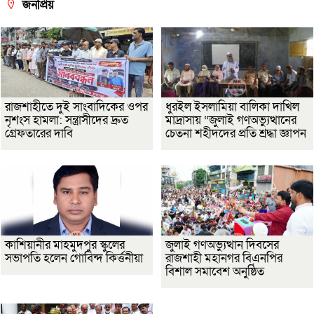
জনপ্রিয়
রাজশাহীতে দুই সাংবাদিকের ওপর
ধুরইল ইসলামিয়া বালিকা দাখিল
নৃশংস হামলা: সন্ত্রাসীদের দ্রুত
মাদ্রাসায় “জুলাই গণঅভ্যুত্থানের
গ্রেফতারের দাবি
চেতনা শহীদদের প্রতি শ্রদ্ধা জ্ঞাপন
কাশিয়ানীর মাহমুদপুর স্কুলের
জুলাই গণঅভ্যুত্থান দিবসের
সভাপতি হলেন গোবিন্দ কির্ত্তনীয়া
রাজশাহী মহানগর বিএনপির
বিশাল সমাবেশ অনুষ্ঠিত