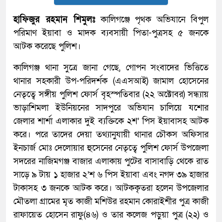
হাফিজুর রহমান শিমুলঃ
কালিগঞ্জে পৃথক অভিযানে বিপুল
পরিমাণ ইয়াবা ও মাদক ব্যবসায়ী পিতা-পুত্রসহ ৫ জনকে
আটক করেছে পুলিশ।
কালিগঞ্জ থানা সুত্রে জানা গেছে, গোপন সংবাদের ভিত্তিতে
থানার সহকারী উপ-পরিদর্শক (এএসআই) জামাল হোসেনের
নেতৃত্বে সঙ্গীয় পুলিশ ফোর্স বৃহস্পতিবার (২২ অক্টোবর) সন্ধ্যায়
ভাড়াশিমলা ইউনিয়নের সাদপুরে অভিযান চালিয়ে যশোর
জেলার শার্শা এলাকার দুই ব্যক্তিকে ২শ’ পিস ইয়াবাসহ আটক
করে। পরে তাদের দেয়া তথ্যানুযায়ী থানার চৌকস অফিসার
ইনচার্জ মোঃ দেলোয়ার হুসেনের নেতৃত্বে পুলিশ ফোর্স উপজেলা
সদরের নাজিমগঞ্জ বাজার এলাকায় পুটের বাসাবাড়ি থেকে রাত
সাড়ে ৯ টায় ১ হাজার ২’শ ৬ পিস ইয়াবা এবং নগদ ৩৯ হাজার
টাকাসহ ৩ জনকে আটক করে। আটককৃতরা হলেন উপজেলার
মৌতলা গ্রামের মৃত কাজী মশিউর রহমান কোরাইশীর পুত্র কাজী
রাফায়েত হোসেন রাফু(৪৬) ও তার কলেজ পড়ুয়া পুত্র (২২) ও