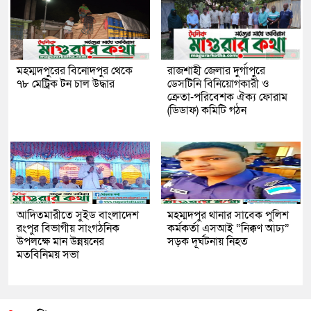
মহম্মদপুরের বিনোদপুর থেকে
রাজশাহী জেলার দুর্গাপুরে
৭৮ মেট্রিক টন চাল উদ্ধার
ডেসটিনি বিনিয়োগকারী ও
ক্রেতা-পরিবেশক ঐক্য ফোরাম
(ডিডাফ) কমিটি গঠন
আদিতমারীতে সুইড বাংলাদেশ
মহম্মদপুর থানার সাবেক পুলিশ
রংপুর বিভাগীয় সাংগঠনিক
কর্মকর্তা এসআই “নিক্কণ আঢ্য”
উপলক্ষে মান উন্নয়নের
সড়ক দূর্ঘটনায় নিহত
মতবিনিময় সভা