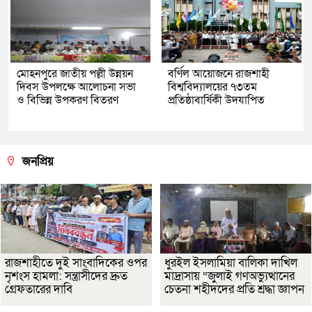
মোহনপুরে জাতীয় পল্লী উন্নয়ন
বর্ণিল আয়োজনে রাজশাহী
দিবস উপলক্ষে আলোচনা সভা
বিশ্ববিদ্যালয়ের ৭৩তম
ও বিভিন্ন উপকরণ বিতরণ
প্রতিষ্ঠাবার্ষিকী উদযাপিত
জনপ্রিয়
রাজশাহীতে দুই সাংবাদিকের ওপর
ধুরইল ইসলামিয়া বালিকা দাখিল
নৃশংস হামলা: সন্ত্রাসীদের দ্রুত
মাদ্রাসায় “জুলাই গণঅভ্যুত্থানের
গ্রেফতারের দাবি
চেতনা শহীদদের প্রতি শ্রদ্ধা জ্ঞাপন