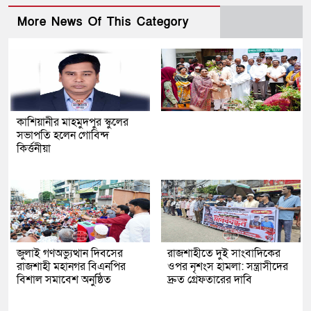
More News Of This Category
কাশিয়ানীর মাহমুদপুর স্কুলের
সভাপতি হলেন গোবিন্দ
কির্ত্তনীয়া
জুলাই গণঅভ্যুত্থান দিবসের
রাজশাহীতে দুই সাংবাদিকের
রাজশাহী মহানগর বিএনপির
ওপর নৃশংস হামলা: সন্ত্রাসীদের
বিশাল সমাবেশ অনুষ্ঠিত
দ্রুত গ্রেফতারের দাবি