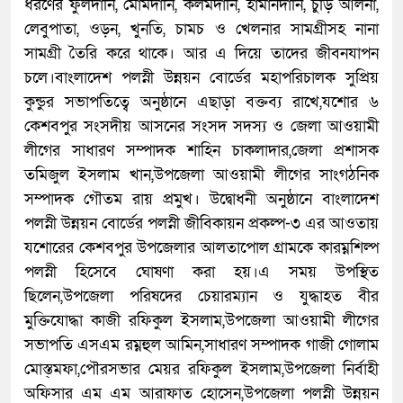
ধরণের ফুলদানি, মোমদানি, কলমদানি, হামানদানি, চুড়ি আলনা,
লেবুপাতা, ওড়ন, খুনতি, চামচ ও খেলনার সামগ্রীসহ নানা
সামগ্রী তৈরি করে থাকে। আর এ দিয়ে তাদের জীবনযাপন
চলে।বাংলাদেশ পলস্নী উন্নয়ন বোর্ডের মহাপরিচালক সুপ্রিয়
কুন্ডুর সভাপতিত্বে অনুষ্ঠানে এছাড়া বক্তব্য রাখে,যশোর ৬
কেশবপুর সংসদীয় আসনের সংসদ সদস্য ও জেলা আওয়ামী
লীগের সাধারণ সম্পাদক শাহিন চাকলাদার,জেলা প্রশাসক
তমিজুল ইসলাম খান,উপজেলা আওয়ামী লীগের সাংগঠনিক
সম্পাদক গৌতম রায় প্রমুখ। উদ্বোধনী অনুষ্ঠানে বাংলাদেশ
পলস্নী উন্নয়ন বোর্ডের পলস্নী জীবিকায়ন প্রকল্প-৩ এর আওতায়
যশোরের কেশবপুর উপজেলার আলতাপোল গ্রামকে কারম্নশিল্প
পলস্নী হিসেবে ঘোষণা করা হয়।এ সময় উপস্থিত
ছিলেন,উপজেলা পরিষদের চেয়ারম্যান ও যুদ্ধাহত বীর
মুক্তিযোদ্ধা কাজী রফিকুল ইসলাম,উপজেলা আওয়ামী লীগের
সভাপতি এসএম রম্নহুল আমিন,সাধারণ সম্পাদক গাজী গোলাম
মোস্ত্মফা,পৌরসভার মেয়র রফিকুল ইসলাম,উপজেলা নির্বাহী
অফিসার এম এম আরাফাত হোসেন,উপজেলা পলস্নী উন্নয়ন