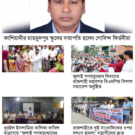
কাশিয়ানীর মাহমুদপুর স্কুলের সভাপতি হলেন গোবিন্দ কির্ত্তনীয়া
জুলাই গণঅভ্যুত্থান দিবসের
রাজশাহী মহানগর বিএনপির বিশাল
সমাবেশ অনুষ্ঠিত
ধুরইল ইসলামিয়া বালিকা দাখিল
রাজশাহীতে দুই সাংবাদিকের ওপর
মাদ্রাসায় “জুলাই গণঅভ্যুত্থানের
নৃশংস হামলা: সন্ত্রাসীদের দ্রুত