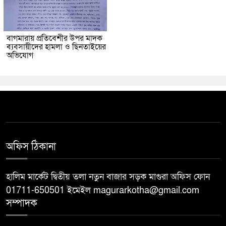
বাগমারায় প্রতিবেশীর উপর মাদক
ব্যবসায়ীদের হামলা ও ছিনতাইয়ের
অভিযোগ
অফিস ঠিকানা
হালিম মার্কেট দ্বিতীয় তলা নতুন বাজার সড়ক মাগুরা অফিস ফোন
01711-650501 ইমেইল magurarkotha@gmail.com
সম্পাদক