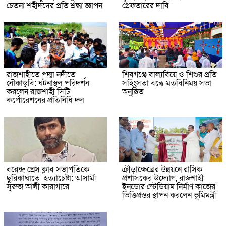
চেতনা শহীদদের প্রতি শ্রদ্ধা জ্ঞাপন
গ্রেফতারের দাবি
রাজশাহীতে পদ্মা নদীতে
শিবগঞ্জে বাল্যবিয়ে ও শিশুর প্রতি
নৌকাডুবি: ঘটনাস্থল পরিদর্শন
সহিংসতা বন্ধে মতবিনিময় সভা
করলেন রাজশাহী সিটি
অনুষ্ঠিত
কর্পোরেশনের প্রতিনিধি দল
বরেন্দ্র প্রেস ক্লাব সভাপতিকে
ক্রীড়াক্ষেত্রের উন্নয়নে রাসিক
ছুরিকাঘাতে হত্যাচেষ্টা: আসামী
প্রশাসকের উদ্যোগ, রাজশাহী
সুরুজ আলী কারাগারে
ইনডোর স্টেডিয়াম নির্মাণ কাজের
ভিত্তিপ্রস্তর স্থাপন করলেন ভূমিমন্ত্রী