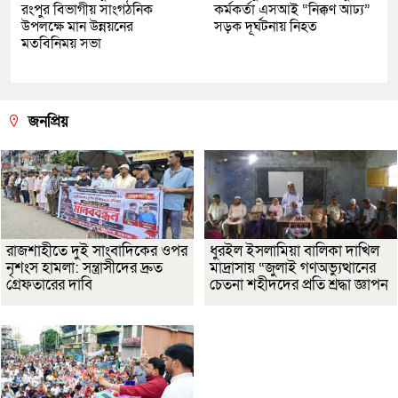
রংপুর বিভাগীয় সাংগঠনিক
কর্মকর্তা এসআই “নিক্কণ আঢ্য”
উপলক্ষে মান উন্নয়নের
সড়ক দূর্ঘটনায় নিহত
মতবিনিময় সভা
জনপ্রিয়
রাজশাহীতে দুই সাংবাদিকের ওপর
ধুরইল ইসলামিয়া বালিকা দাখিল
নৃশংস হামলা: সন্ত্রাসীদের দ্রুত
মাদ্রাসায় “জুলাই গণঅভ্যুত্থানের
গ্রেফতারের দাবি
চেতনা শহীদদের প্রতি শ্রদ্ধা জ্ঞাপন