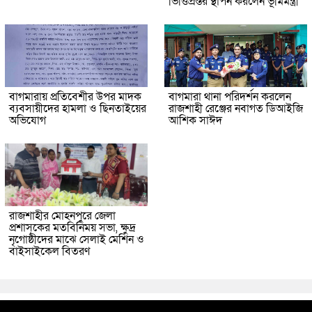
ভিত্তিপ্রস্তর স্থাপন করলেন ভূমিমন্ত্রী
বাগমারায় প্রতিবেশীর উপর মাদক
বাগমারা থানা পরিদর্শন করলেন
ব্যবসায়ীদের হামলা ও ছিনতাইয়ের
রাজশাহী রেঞ্জের নবাগত ডিআইজি
অভিযোগ
আশিক সাঈদ
রাজশাহীর মোহনপুরে জেলা
প্রশাসকের মতবিনিময় সভা, ক্ষুদ্র
নৃগোষ্ঠীদের মাঝে সেলাই মেশিন ও
বাইসাইকেল বিতরণ