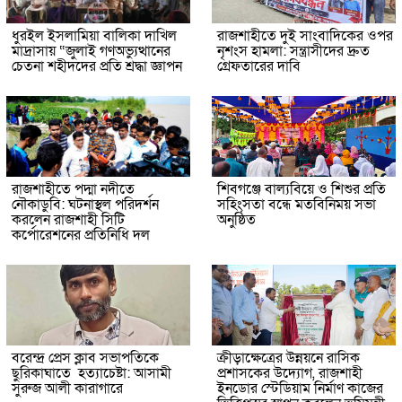
ধুরইল ইসলামিয়া বালিকা দাখিল
রাজশাহীতে দুই সাংবাদিকের ওপর
মাদ্রাসায় “জুলাই গণঅভ্যুত্থানের
নৃশংস হামলা: সন্ত্রাসীদের দ্রুত
চেতনা শহীদদের প্রতি শ্রদ্ধা জ্ঞাপন
গ্রেফতারের দাবি
রাজশাহীতে পদ্মা নদীতে
শিবগঞ্জে বাল্যবিয়ে ও শিশুর প্রতি
নৌকাডুবি: ঘটনাস্থল পরিদর্শন
সহিংসতা বন্ধে মতবিনিময় সভা
করলেন রাজশাহী সিটি
অনুষ্ঠিত
কর্পোরেশনের প্রতিনিধি দল
বরেন্দ্র প্রেস ক্লাব সভাপতিকে
ক্রীড়াক্ষেত্রের উন্নয়নে রাসিক
ছুরিকাঘাতে হত্যাচেষ্টা: আসামী
প্রশাসকের উদ্যোগ, রাজশাহী
সুরুজ আলী কারাগারে
ইনডোর স্টেডিয়াম নির্মাণ কাজের