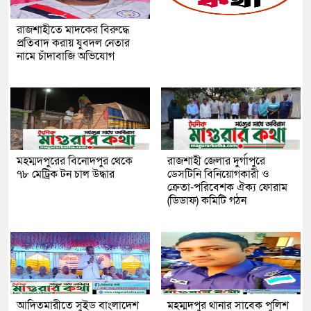
রাজশাহীতে মাদকের বিরুদ্ধে
প্রতিবাদ করায় যুবদল নেতার
নামে চাঁদাবাজি অভিযোগ
মহম্মদপুরের বিনোদপুর থেকে
রাজশাহী জেলার দুর্গাপুরে
৭৮ মেট্রিক টন চাল উদ্ধার
ডেসটিনি বিনিয়োগকারী ও
ক্রেতা-পরিবেশক ঐক্য ফোরাম
(ডিডাফ) কমিটি গঠন
আদিতমারীতে সুইড বাংলাদেশ
মহম্মদপুর থানার সাবেক পুলিশ