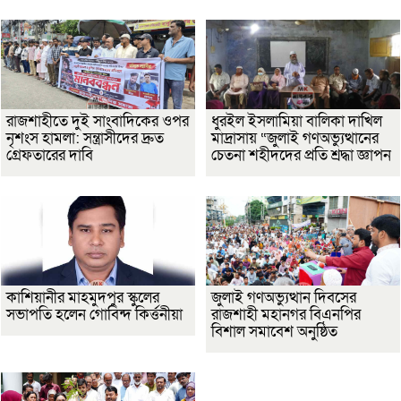
রাজশাহীতে দুই সাংবাদিকের ওপর
ধুরইল ইসলামিয়া বালিকা দাখিল
নৃশংস হামলা: সন্ত্রাসীদের দ্রুত
মাদ্রাসায় “জুলাই গণঅভ্যুত্থানের
গ্রেফতারের দাবি
চেতনা শহীদদের প্রতি শ্রদ্ধা জ্ঞাপন
কাশিয়ানীর মাহমুদপুর স্কুলের
জুলাই গণঅভ্যুত্থান দিবসের
সভাপতি হলেন গোবিন্দ কির্ত্তনীয়া
রাজশাহী মহানগর বিএনপির
বিশাল সমাবেশ অনুষ্ঠিত