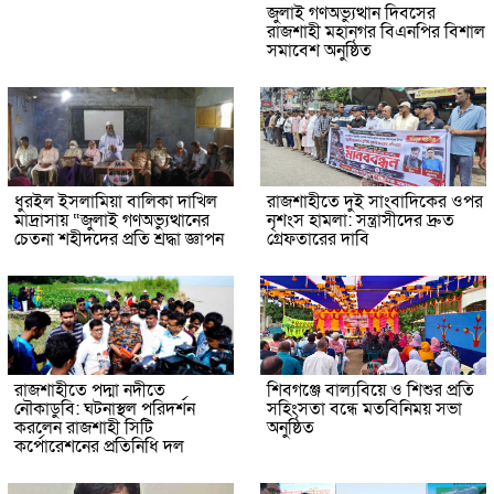
জুলাই গণঅভ্যুত্থান দিবসের
রাজশাহী মহানগর বিএনপির বিশাল
সমাবেশ অনুষ্ঠিত
ধুরইল ইসলামিয়া বালিকা দাখিল
রাজশাহীতে দুই সাংবাদিকের ওপর
মাদ্রাসায় “জুলাই গণঅভ্যুত্থানের
নৃশংস হামলা: সন্ত্রাসীদের দ্রুত
চেতনা শহীদদের প্রতি শ্রদ্ধা জ্ঞাপন
গ্রেফতারের দাবি
রাজশাহীতে পদ্মা নদীতে
শিবগঞ্জে বাল্যবিয়ে ও শিশুর প্রতি
নৌকাডুবি: ঘটনাস্থল পরিদর্শন
সহিংসতা বন্ধে মতবিনিময় সভা
করলেন রাজশাহী সিটি
অনুষ্ঠিত
কর্পোরেশনের প্রতিনিধি দল