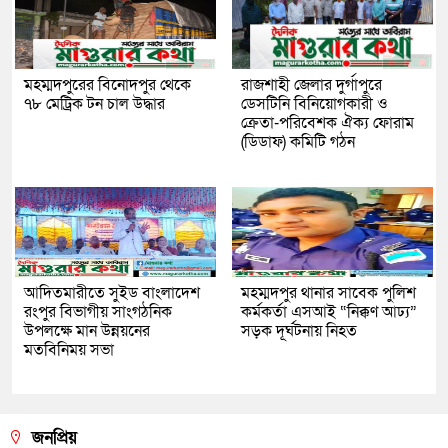
মহম্মদপুরের বিনোদপুর থেকে
রাজশাহী জেলার দুর্গাপুরে
৭৮ মেট্রিক টন চাল উদ্ধার
ডেসটিনি বিনিয়োগকারী ও
ক্রেতা-পরিবেশক ঐক্য ফোরাম
(ডিডাফ) কমিটি গঠন
আদিতমারীতে সুইড বাংলাদেশ
মহম্মদপুর থানার সাবেক পুলিশ
রংপুর বিভাগীয় সাংগঠনিক
কর্মকর্তা এসআই “নিক্কণ আঢ্য”
উপলক্ষে মান উন্নয়নের
সড়ক দূর্ঘটনায় নিহত
মতবিনিময় সভা
জনপ্রিয়