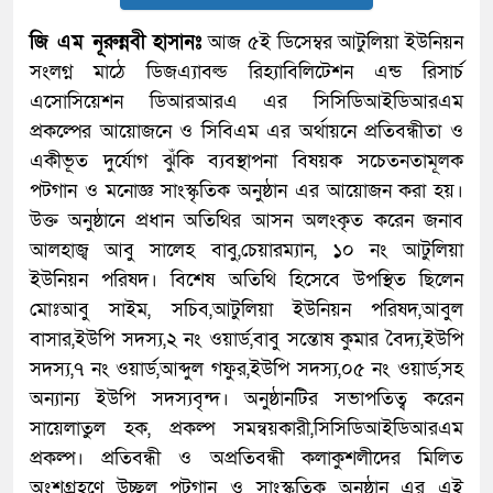
জি এম নূরুন্নবী হাসানঃ
আজ ৫ই ডিসেম্বর আটুলিয়া ইউনিয়ন
সংলগ্ন মাঠে ডিজএ্যাবল্ড রিহ্যাবিলিটেশন এন্ড রিসার্চ
এসোসিয়েশন ডিআরআরএ এর সিসিডিআইডিআরএম
প্রকল্পের আয়োজনে ও সিবিএম এর অর্থায়নে প্রতিবন্ধীতা ও
একীভূত দুর্যোগ ঝুঁকি ব্যবস্থাপনা বিষয়ক সচেতনতামূলক
পটগান ও মনোজ্ঞ সাংস্কৃতিক অনুষ্ঠান এর আয়োজন করা হয়।
উক্ত অনুষ্ঠানে প্রধান অতিথির আসন অলংকৃত করেন জনাব
আলহাজ্ব আবু সালেহ বাবু,চেয়ারম্যান, ১০ নং আটুলিয়া
ইউনিয়ন পরিষদ। বিশেষ অতিথি হিসেবে উপস্থিত ছিলেন
মোঃআবু সাইম, সচিব,আটুলিয়া ইউনিয়ন পরিষদ,আবুল
বাসার,ইউপি সদস্য,২ নং ওয়ার্ড,বাবু সন্তোষ কুমার বৈদ্য,ইউপি
সদস্য,৭ নং ওয়ার্ড,আব্দুল গফুর,ইউপি সদস্য,০৫ নং ওয়ার্ড,সহ
অন্যান্য ইউপি সদস্যবৃন্দ। অনুষ্ঠানটির সভাপতিত্ব করেন
সায়েলাতুল হক, প্রকল্প সমন্বয়কারী,সিসিডিআইডিআরএম
প্রকল্প। প্রতিবন্ধী ও অপ্রতিবন্ধী কলাকুশলীদের মিলিত
অংশগ্রহণে উচ্ছ্বল পটগান ও সাংস্কৃতিক অনুষ্ঠান এর এই