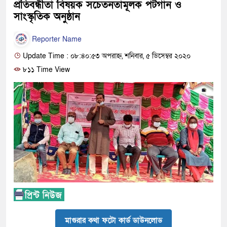
প্রতিবন্ধীতা বিষয়ক সচেতনতামূলক পটগান ও
সাংস্কৃতিক অনুষ্ঠান
Reporter Name
Update Time : ০৮:৪০:৫৩ অপরাহ্ন, শনিবার, ৫ ডিসেম্বর ২০২০
৮১১ Time View
মাগুরার কথা ফটো কার্ড ডাউনলোড