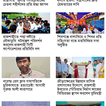
মাদ্রাসায় “জুলাই গণঅভ্যুত্থানের
নৃশংস হামলা: সন্ত্রাসীদের দ্রুত
চেতনা শহীদদের প্রতি শ্রদ্ধা জ্ঞাপন
গ্রেফতারের দাবি
রাজশাহীতে পদ্মা নদীতে
শিবগঞ্জে বাল্যবিয়ে ও শিশুর প্রতি
নৌকাডুবি: ঘটনাস্থল পরিদর্শন
সহিংসতা বন্ধে মতবিনিময় সভা
করলেন রাজশাহী সিটি
অনুষ্ঠিত
কর্পোরেশনের প্রতিনিধি দল
বরেন্দ্র প্রেস ক্লাব সভাপতিকে
ক্রীড়াক্ষেত্রের উন্নয়নে রাসিক
ছুরিকাঘাতে হত্যাচেষ্টা: আসামী
প্রশাসকের উদ্যোগ, রাজশাহী
সুরুজ আলী কারাগারে
ইনডোর স্টেডিয়াম নির্মাণ কাজের
ভিত্তিপ্রস্তর স্থাপন করলেন ভূমিমন্ত্রী