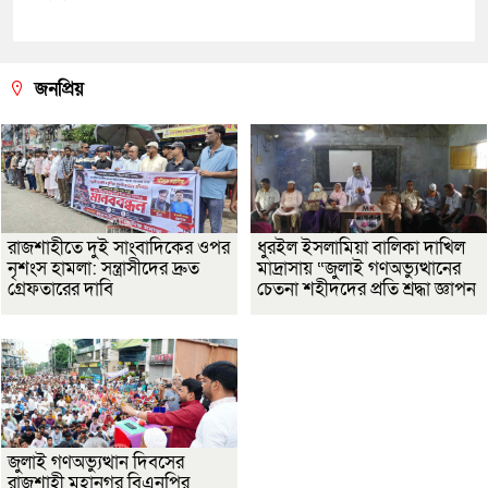
জনপ্রিয়
রাজশাহীতে দুই সাংবাদিকের ওপর
ধুরইল ইসলামিয়া বালিকা দাখিল
নৃশংস হামলা: সন্ত্রাসীদের দ্রুত
মাদ্রাসায় “জুলাই গণঅভ্যুত্থানের
গ্রেফতারের দাবি
চেতনা শহীদদের প্রতি শ্রদ্ধা জ্ঞাপন
জুলাই গণঅভ্যুত্থান দিবসের
রাজশাহী মহানগর বিএনপির