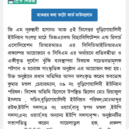
মাগুরার কথা ফটো কার্ড ডাউনলোড
জি এম নূরুন্নবী হাসানঃ আজ ৫ই ডিসেম্বর বুড়িগোয়ালিনী
ইউনিয়ন সংলগ্ন মাঠে ডিজএ্যাবল্ড রিহ্যাবিলিটেশন এন্ড রিসার্চ
এসোসিয়েশন ডিআরআরএ এর সিসিডিআইডিআরএম
প্রকল্পের আয়োজনে ও সিবিএম এর অর্থায়নে প্রতিবন্ধীতা ও
একীভূত দুর্যোগ ঝুঁকি ব্যবস্থাপনা বিষয়ক সচেতনতামূলক
পটগান ও মনোজ্ঞ সাংস্কৃতিক অনুষ্ঠান এর আয়োজন করা হয়।
উক্ত অনুষ্ঠানে প্রধান অতিথির আসন অলংকৃত করেন ভবতোষ
কুমার মন্ডল ,চেয়ারম্যান, ০৯ নং বুড়িগোয়ালিনী ইউনিয়ন
পরিষদ। বিশেষ অতিথি হিসেবে উপস্থিত ছিলেন মোঃ রিয়াজুল
ইসলাম , সচিব,বুড়িগোয়ালিনী ইউনিয়ন পরিষদ,মোঃআব্দুর
রউফ,ইউপি সদস্য,৪ নং ওয়ার্ড,বাবু স্বপন মন্ডল ,ইউপি
সদস্য,৫নং ওয়ার্ড,সহ অন্যান্য ইউপি সদস্যবৃন্দ। অনুষ্ঠানটির
সভাপতিত্ব করেন সায়েলাতুল হক, প্রকল্প