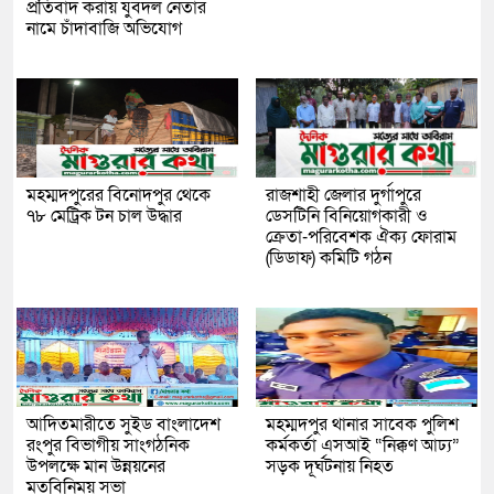
প্রতিবাদ করায় যুবদল নেতার
নামে চাঁদাবাজি অভিযোগ
মহম্মদপুরের বিনোদপুর থেকে
রাজশাহী জেলার দুর্গাপুরে
৭৮ মেট্রিক টন চাল উদ্ধার
ডেসটিনি বিনিয়োগকারী ও
ক্রেতা-পরিবেশক ঐক্য ফোরাম
(ডিডাফ) কমিটি গঠন
আদিতমারীতে সুইড বাংলাদেশ
মহম্মদপুর থানার সাবেক পুলিশ
রংপুর বিভাগীয় সাংগঠনিক
কর্মকর্তা এসআই “নিক্কণ আঢ্য”
উপলক্ষে মান উন্নয়নের
সড়ক দূর্ঘটনায় নিহত
মতবিনিময় সভা