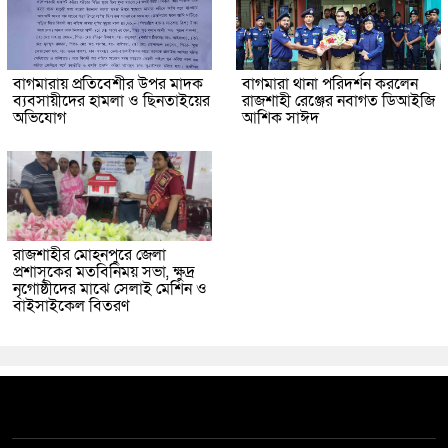
বাগমারায় প্রতিবেশীর উপর মাদক
বাগমারা থানা পরিদর্শন করলেন
ব্যবসায়ীদের হামলা ও ছিনতাইয়ের
রাজশাহী রেঞ্জের নবাগত ডিআইজি
অভিযোগ
আশিক সাঈদ
রাজশাহীর মোহনপুরে জেলা
প্রশাসকের মতবিনিময় সভা, ক্ষুদ্র
নৃগোষ্ঠীদের মাঝে সেলাই মেশিন ও
বাইসাইকেল বিতরণ