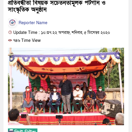
প্রতিবন্ধীতা বিষয়ক সচেতনতামূলক পটগান ও
সাংস্কৃতিক অনুষ্ঠান
Reporter Name
Update Time : ১০:৩৭:২২ অপরাহ্ন, শনিবার, ৫ ডিসেম্বর ২০২০
৭৪৬ Time View