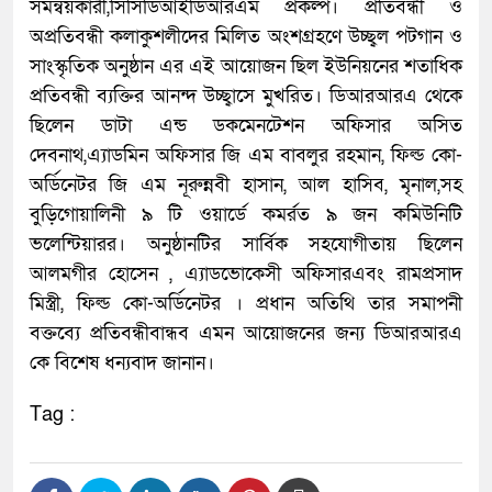
সমন্বয়কারী,সিসিডিআইডিআরএম প্রকল্প। প্রতিবন্ধী ও
অপ্রতিবন্ধী কলাকুশলীদের মিলিত অংশগ্রহণে উচ্ছ্বল পটগান ও
সাংস্কৃতিক অনুষ্ঠান এর এই আয়োজন ছিল ইউনিয়নের শতাধিক
প্রতিবন্ধী ব্যক্তির আনন্দ উচ্ছ্বাসে মুখরিত। ডিআরআরএ থেকে
ছিলেন ডাটা এন্ড ডকমেনটেশন অফিসার অসিত
দেবনাথ,এ্যাডমিন অফিসার জি এম বাবলুর রহমান, ফিল্ড কো-
অর্ডিনেটর জি এম নূরুন্নবী হাসান, আল হাসিব, মৃনাল,সহ
বুড়িগোয়ালিনী ৯ টি ওয়ার্ডে কমর্রত ৯ জন কমিউনিটি
ভলেন্টিয়ারর। অনুষ্ঠানটির সার্বিক সহযোগীতায় ছিলেন
আলমগীর হোসেন , এ্যাডভোকেসী অফিসারএবং রামপ্রসাদ
মিস্ত্রী, ফিল্ড কো-অর্ডিনেটর । প্রধান অতিথি তার সমাপনী
বক্তব্যে প্রতিবন্ধীবান্ধব এমন আয়োজনের জন্য ডিআরআরএ
কে বিশেষ ধন্যবাদ জানান।
Tag :