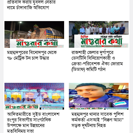
প্রতিবাদ করায় যুবদল নেতার
নামে চাঁদাবাজি অভিযোগ
মহম্মদপুরের বিনোদপুর থেকে
রাজশাহী জেলার দুর্গাপুরে
৭৮ মেট্রিক টন চাল উদ্ধার
ডেসটিনি বিনিয়োগকারী ও
ক্রেতা-পরিবেশক ঐক্য ফোরাম
(ডিডাফ) কমিটি গঠন
আদিতমারীতে সুইড বাংলাদেশ
মহম্মদপুর থানার সাবেক পুলিশ
রংপুর বিভাগীয় সাংগঠনিক
কর্মকর্তা এসআই “নিক্কণ আঢ্য”
উপলক্ষে মান উন্নয়নের
সড়ক দূর্ঘটনায় নিহত
মতবিনিময় সভা