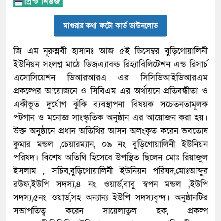
মাগুরার কথা ফটো কার্ড ডাউনলোড
জি এম নূরুন্নবী হাসানঃ আজ ৫ই ডিসেম্বর বুড়িগোয়ালিনী
ইউনিয়ন সংলগ্ন মাঠে ডিজএ্যাবল্ড রিহ্যাবিলিটেশন এন্ড রিসার্চ
এসোসিয়েশন ডিআরআরএ এর সিসিডিআইডিআরএম
প্রকল্পের আয়োজনে ও সিবিএম এর অর্থায়নে প্রতিবন্ধীতা ও
একীভূত দুর্যোগ ঝুঁকি ব্যবস্থাপনা বিষয়ক সচেতনতামূলক
পটগান ও মনোজ্ঞ সাংস্কৃতিক অনুষ্ঠান এর আয়োজন করা হয়।
উক্ত অনুষ্ঠানে প্রধান অতিথির আসন অলংকৃত করেন ভবতোষ
কুমার মন্ডল ,চেয়ারম্যান, ০৯ নং বুড়িগোয়ালিনী ইউনিয়ন
পরিষদ। বিশেষ অতিথি হিসেবে উপস্থিত ছিলেন মোঃ রিয়াজুল
ইসলাম , সচিব,বুড়িগোয়ালিনী ইউনিয়ন পরিষদ,মোঃআব্দুর
রউফ,ইউপি সদস্য,৪ নং ওয়ার্ড,বাবু স্বপন মন্ডল ,ইউপি
সদস্য,৫নং ওয়ার্ড,সহ অন্যান্য ইউপি সদস্যবৃন্দ। অনুষ্ঠানটির
সভাপতিত্ব করেন সায়েলাতুল হক, প্রকল্প