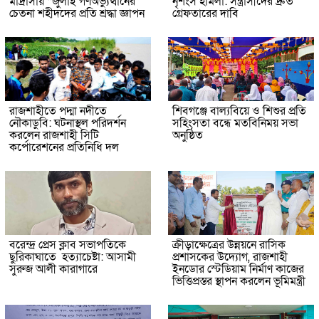
মাদ্রাসায় “জুলাই গণঅভ্যুত্থানের
নৃশংস হামলা: সন্ত্রাসীদের দ্রুত
চেতনা শহীদদের প্রতি শ্রদ্ধা জ্ঞাপন
গ্রেফতারের দাবি
রাজশাহীতে পদ্মা নদীতে
শিবগঞ্জে বাল্যবিয়ে ও শিশুর প্রতি
নৌকাডুবি: ঘটনাস্থল পরিদর্শন
সহিংসতা বন্ধে মতবিনিময় সভা
করলেন রাজশাহী সিটি
অনুষ্ঠিত
কর্পোরেশনের প্রতিনিধি দল
বরেন্দ্র প্রেস ক্লাব সভাপতিকে
ক্রীড়াক্ষেত্রের উন্নয়নে রাসিক
ছুরিকাঘাতে হত্যাচেষ্টা: আসামী
প্রশাসকের উদ্যোগ, রাজশাহী
সুরুজ আলী কারাগারে
ইনডোর স্টেডিয়াম নির্মাণ কাজের
ভিত্তিপ্রস্তর স্থাপন করলেন ভূমিমন্ত্রী