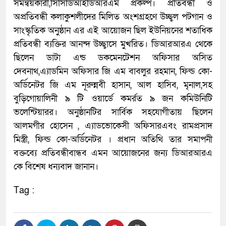
সমন্বয়কারী,সিসিডিআইডিআরএম প্রকল্প। প্রতিবন্ধী ও
অপ্রতিবন্ধী কলাকুশলীদের মিলিত অংশগ্রহণে উচ্ছ্বল পটগান ও
সাংস্কৃতিক অনুষ্ঠান এর এই আয়োজন ছিল ইউনিয়নের শতাধিক
প্রতিবন্ধী ব্যক্তির আনন্দ উচ্ছ্বাসে মুখরিত। ডিআরআরএ থেকে
ছিলেন ডাটা এন্ড ডকমেনটেশন অফিসার অসিত
দেবনাথ,এ্যাডমিন অফিসার জি এম বাবলুর রহমান, ফিল্ড কো-
অর্ডিনেটর জি এম নূরুন্নবী হাসান, আল হাসিব, মৃনাল,সহ
বুড়িগোয়ালিনী ৯ টি ওয়ার্ডে কমর্রত ৯ জন কমিউনিটি
ভলেন্টিয়ারর। অনুষ্ঠানটির সার্বিক সহযোগীতায় ছিলেন
আলমগীর হোসেন , এ্যাডভোকেসী অফিসারএবং রামপ্রসাদ
মিস্ত্রী, ফিল্ড কো-অর্ডিনেটর । প্রধান অতিথি তার সমাপনী
বক্তব্যে প্রতিবন্ধীবান্ধব এমন আয়োজনের জন্য ডিআরআরএ
কে বিশেষ ধন্যবাদ জানান।
Tag :