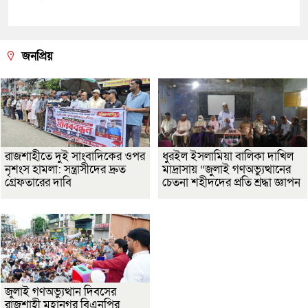
জনপ্রিয়
রাজশাহীতে দুই সাংবাদিকের ওপর
ধুরইল ইসলামিয়া বালিকা দাখিল
নৃশংস হামলা: সন্ত্রাসীদের দ্রুত
মাদ্রাসায় “জুলাই গণঅভ্যুত্থানের
গ্রেফতারের দাবি
চেতনা শহীদদের প্রতি শ্রদ্ধা জ্ঞাপন
জুলাই গণঅভ্যুত্থান দিবসের
রাজশাহী মহানগর বিএনপির