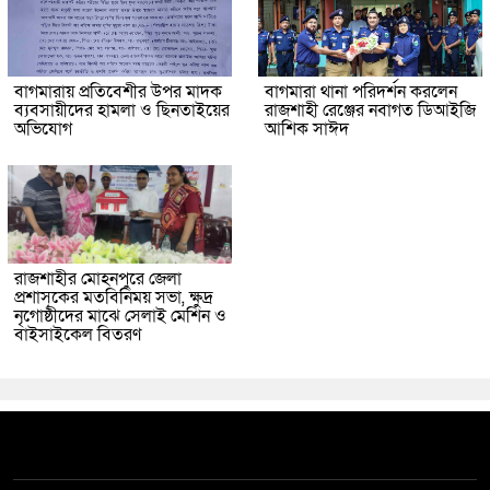
বাগমারায় প্রতিবেশীর উপর মাদক
বাগমারা থানা পরিদর্শন করলেন
ব্যবসায়ীদের হামলা ও ছিনতাইয়ের
রাজশাহী রেঞ্জের নবাগত ডিআইজি
অভিযোগ
আশিক সাঈদ
রাজশাহীর মোহনপুরে জেলা
প্রশাসকের মতবিনিময় সভা, ক্ষুদ্র
নৃগোষ্ঠীদের মাঝে সেলাই মেশিন ও
বাইসাইকেল বিতরণ