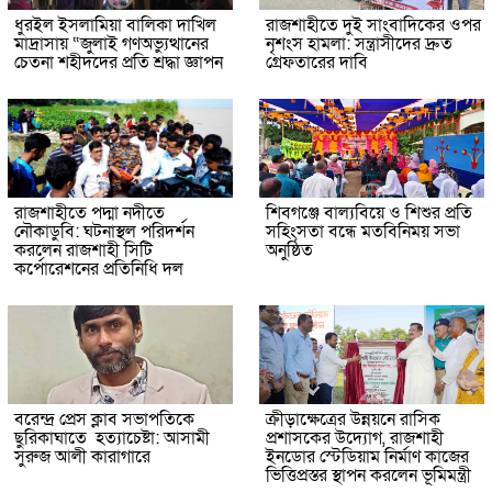
ধুরইল ইসলামিয়া বালিকা দাখিল
রাজশাহীতে দুই সাংবাদিকের ওপর
মাদ্রাসায় “জুলাই গণঅভ্যুত্থানের
নৃশংস হামলা: সন্ত্রাসীদের দ্রুত
চেতনা শহীদদের প্রতি শ্রদ্ধা জ্ঞাপন
গ্রেফতারের দাবি
রাজশাহীতে পদ্মা নদীতে
শিবগঞ্জে বাল্যবিয়ে ও শিশুর প্রতি
নৌকাডুবি: ঘটনাস্থল পরিদর্শন
সহিংসতা বন্ধে মতবিনিময় সভা
করলেন রাজশাহী সিটি
অনুষ্ঠিত
কর্পোরেশনের প্রতিনিধি দল
বরেন্দ্র প্রেস ক্লাব সভাপতিকে
ক্রীড়াক্ষেত্রের উন্নয়নে রাসিক
ছুরিকাঘাতে হত্যাচেষ্টা: আসামী
প্রশাসকের উদ্যোগ, রাজশাহী
সুরুজ আলী কারাগারে
ইনডোর স্টেডিয়াম নির্মাণ কাজের
ভিত্তিপ্রস্তর স্থাপন করলেন ভূমিমন্ত্রী