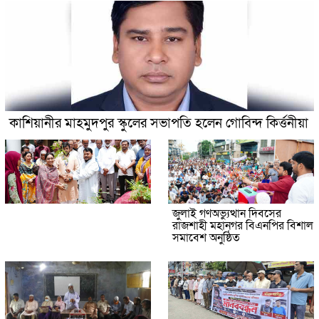
কাশিয়ানীর মাহমুদপুর স্কুলের সভাপতি হলেন গোবিন্দ কির্ত্তনীয়া
জুলাই গণঅভ্যুত্থান দিবসের
রাজশাহী মহানগর বিএনপির বিশাল
সমাবেশ অনুষ্ঠিত