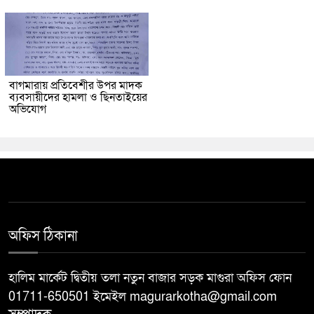
বাগমারায় প্রতিবেশীর উপর মাদক
ব্যবসায়ীদের হামলা ও ছিনতাইয়ের
অভিযোগ
অফিস ঠিকানা
হালিম মার্কেট দ্বিতীয় তলা নতুন বাজার সড়ক মাগুরা অফিস ফোন
01711-650501 ইমেইল magurarkotha@gmail.com