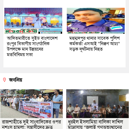
আদিতমারীতে সুইড বাংলাদেশ
মহম্মদপুর থানার সাবেক পুলিশ
রংপুর বিভাগীয় সাংগঠনিক
কর্মকর্তা এসআই “নিক্কণ আঢ্য”
উপলক্ষে মান উন্নয়নের
সড়ক দূর্ঘটনায় নিহত
মতবিনিময় সভা
জনপ্রিয়
রাজশাহীতে দুই সাংবাদিকের ওপর
ধুরইল ইসলামিয়া বালিকা দাখিল
নৃশংস হামলা: সন্ত্রাসীদের দ্রুত
মাদ্রাসায় “জুলাই গণঅভ্যুত্থানের