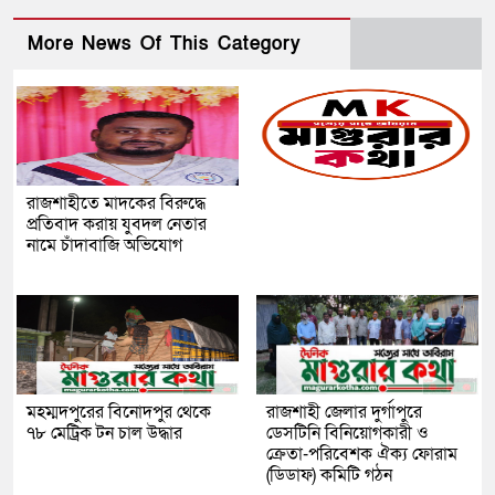
More News Of This Category
রাজশাহীতে মাদকের বিরুদ্ধে
প্রতিবাদ করায় যুবদল নেতার
নামে চাঁদাবাজি অভিযোগ
মহম্মদপুরের বিনোদপুর থেকে
রাজশাহী জেলার দুর্গাপুরে
৭৮ মেট্রিক টন চাল উদ্ধার
ডেসটিনি বিনিয়োগকারী ও
ক্রেতা-পরিবেশক ঐক্য ফোরাম
(ডিডাফ) কমিটি গঠন