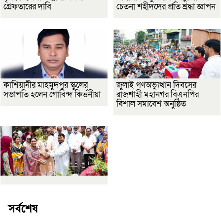
গ্রেফতারের দাবি
চেতনা শহীদদের প্রতি শ্রদ্ধা জ্ঞাপন
কাশিয়ানীর মাহমুদপুর স্কুলের
জুলাই গণঅভ্যুত্থান দিবসের
সভাপতি হলেন গোবিন্দ কির্ত্তনীয়া
রাজশাহী মহানগর বিএনপির
বিশাল সমাবেশ অনুষ্ঠিত
সর্বশেষ