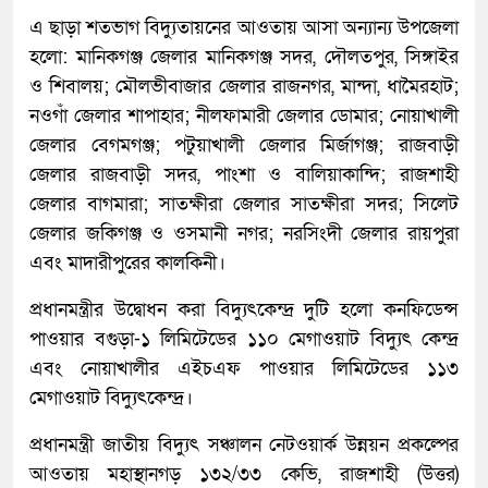
এ ছাড়া শতভাগ বিদ্যুতায়নের আওতায় আসা অন্যান্য উপজেলা
হলো: মানিকগঞ্জ জেলার মানিকগঞ্জ সদর, দৌলতপুর, সিঙ্গাইর
ও শিবালয়; মৌলভীবাজার জেলার রাজনগর, মান্দা, ধামৈরহাট;
নওগাঁ জেলার শাপাহার; নীলফামারী জেলার ডোমার; নোয়াখালী
জেলার বেগমগঞ্জ; পটুয়াখালী জেলার মির্জাগঞ্জ; রাজবাড়ী
জেলার রাজবাড়ী সদর, পাংশা ও বালিয়াকান্দি; রাজশাহী
জেলার বাগমারা; সাতক্ষীরা জেলার সাতক্ষীরা সদর; সিলেট
জেলার জকিগঞ্জ ও ওসমানী নগর; নরসিংদী জেলার রায়পুরা
এবং মাদারীপুরের কালকিনী।
প্রধানমন্ত্রীর উদ্বোধন করা বিদ্যুৎকেন্দ্র দুটি হলো কনফিডেন্স
পাওয়ার বগুড়া-১ লিমিটেডের ১১০ মেগাওয়াট বিদ্যুৎ কেন্দ্র
এবং নোয়াখালীর এইচএফ পাওয়ার লিমিটেডের ১১৩
মেগাওয়াট বিদ্যুৎকেন্দ্র।
প্রধানমন্ত্রী জাতীয় বিদ্যুৎ সঞ্চালন নেটওয়ার্ক উন্নয়ন প্রকল্পের
আওতায় মহাস্থানগড় ১৩২/৩৩ কেভি, রাজশাহী (উত্তর)