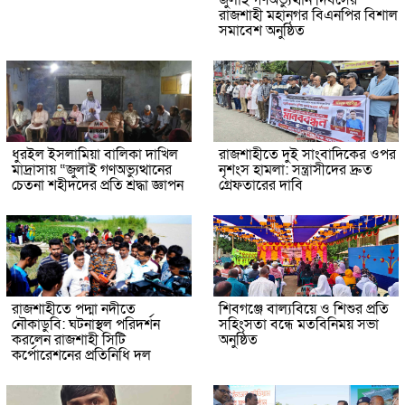
জুলাই গণঅভ্যুত্থান দিবসের
রাজশাহী মহানগর বিএনপির বিশাল
সমাবেশ অনুষ্ঠিত
ধুরইল ইসলামিয়া বালিকা দাখিল
রাজশাহীতে দুই সাংবাদিকের ওপর
মাদ্রাসায় “জুলাই গণঅভ্যুত্থানের
নৃশংস হামলা: সন্ত্রাসীদের দ্রুত
চেতনা শহীদদের প্রতি শ্রদ্ধা জ্ঞাপন
গ্রেফতারের দাবি
রাজশাহীতে পদ্মা নদীতে
শিবগঞ্জে বাল্যবিয়ে ও শিশুর প্রতি
নৌকাডুবি: ঘটনাস্থল পরিদর্শন
সহিংসতা বন্ধে মতবিনিময় সভা
করলেন রাজশাহী সিটি
অনুষ্ঠিত
কর্পোরেশনের প্রতিনিধি দল