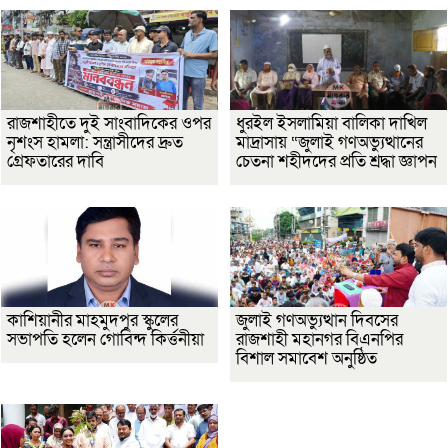
রাজশাহীতে দুই সাংবাদিকের ওপর
ধুরইল ইসলামিয়া বালিকা দাখিল
নৃশংস হামলা: সন্ত্রাসীদের দ্রুত
মাদ্রাসায় “জুলাই গণঅভ্যুত্থানের
গ্রেফতারের দাবি
চেতনা শহীদদের প্রতি শ্রদ্ধা জ্ঞাপন
কাশিয়ানীর মাহমুদপুর স্কুলের
জুলাই গণঅভ্যুত্থান দিবসের
সভাপতি হলেন গোবিন্দ কির্ত্তনীয়া
রাজশাহী মহানগর বিএনপির
বিশাল সমাবেশ অনুষ্ঠিত