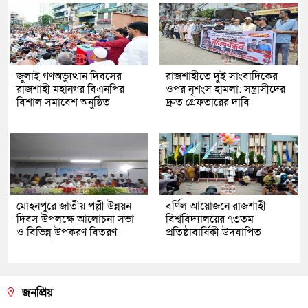
জুলাই গণঅভ্যুত্থান দিবসের
রাজশাহীতে দুই সাংবাদিকের
রাজশাহী মহানগর বিএনপির
ওপর নৃশংস হামলা: সন্ত্রাসীদের
বিশাল সমাবেশ অনুষ্ঠিত
দ্রুত গ্রেফতারের দাবি
মোহনপুরে জাতীয় পল্লী উন্নয়ন
বর্ণিল আয়োজনে রাজশাহী
দিবস উপলক্ষে আলোচনা সভা
বিশ্ববিদ্যালয়ের ৭৩তম
ও বিভিন্ন উপকরণ বিতরণ
প্রতিষ্ঠাবার্ষিকী উদযাপিত
জনপ্রিয়